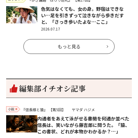
色気はなくても、女の身。野宿はできな
い…足を引きずって泣きながら歩きだす
と、「さっき歩いたよな…ここ」
2026.07.17
もっと見る
編集部イチオシ記事
小説
『信長様と猿』
【第5回】
ヤマダ ハジメ
内通者をあえて泳がせる――書簡を何通か並べた
信長は、笑いながら藤吉郎に問うた。「猿、
この書状、どれが本物かわかるか？…」