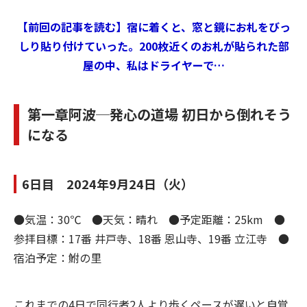
【前回の記事を読む】宿に着くと、窓と鏡にお札をびっ
しり貼り付けていった。200枚近くのお札が貼られた部
屋の中、私はドライヤーで…
第一章阿波─発心の道場 初日から倒れそう
になる
6日目 2024年9月24日（火）
●気温：30℃ ●天気：晴れ ●予定距離：25km ●
参拝目標：17番 井戸寺、18番 恩山寺、19番 立江寺 ●
宿泊予定：鮒の里
これまでの4日で同行者2人より歩くペースが遅いと自覚