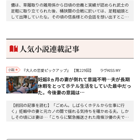
儂は、草履取りの雑用係から日頃の忠義と実績が認められ武士の
足軽に取り立てられた後、桶狭間の合戦に於いては、足軽組頭と
して出陣していたな。その頃の信長様との会話を想い出すとこん
な秘話があったわ。「殿、桶狭間の戦ですが、拙者も組頭として
参加しておりました。勝てる相手とは思えないほど兵の差があり
もうした。確か今川勢1万2000に対し織田勢はわずか3000あま
り。どうして勝てたのか、未だにわかりません。…
人気小説連載記事
小説
『大人の恋愛ピックアップ』
【第229回】
ラヴKISS MY
妊娠8ヵ月の妻が倒れて意識不明…夫が長期
休暇をとってホテル生活をしていた最中だっ
た。今後妻の意識は…
【前回の記事を読む】「ごめん。しばらくホテルから仕事に行
く」妊娠中の妻と元カノの間で揺れる気持ちを確かめる夫。しか
しその頃には妻は…「こちらに緊急搬送された南條沙優の夫です
が、沙優は大丈夫でしょうか」「しばらくお待ちください、担当
医を呼び出しますので、そちらでお待ちください」沙優の身に大
変なことが起こっていようとは、この時は想像もつかなかった。