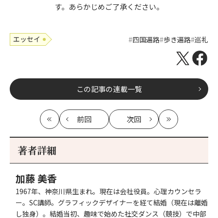
す。あらかじめご了承ください。
エッセイ
四国遍路
歩き遍路
巡礼
この記事の連載一覧
前回
次回
最
の
の
最
初
記
記
新
事
事
著者詳細
へ
へ
加藤 美香
1967年、神奈川県生まれ。現在は会社役員。心理カウンセラ
ー。SC講師。グラフィックデザイナーを経て結婚（現在は離婚
し独身）。結婚当初、趣味で始めた社交ダンス（競技）で中部