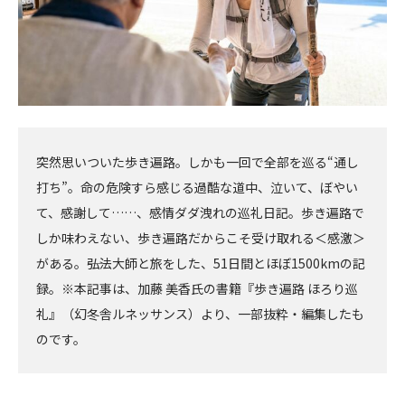
突然思いついた歩き遍路。しかも一回で全部を巡る“通し
打ち”。命の危険すら感じる過酷な道中、泣いて、ぼやい
て、感謝して……、感情ダダ洩れの巡礼日記。歩き遍路で
しか味わえない、歩き遍路だからこそ受け取れる＜感激＞
がある。――弘法大師と旅をした、51日間とほぼ1500kmの記
録。※本記事は、加藤 美香氏の書籍『歩き遍路 ほろり巡
礼』（幻冬舎ルネッサンス）より、一部抜粋・編集したも
のです。