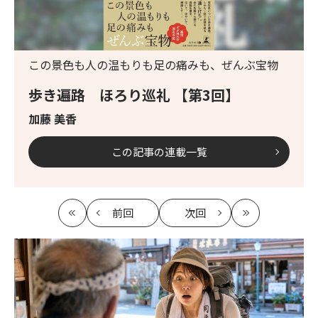
この景色も人の温もりも足の痛みも、ぜんぶ宝物
歩き遍路 ほろり巡礼 【第3回】
加藤 美香
この記事の連載一覧
前回
次回
最
の
の
最
初
記
記
新
事
事
へ
へ