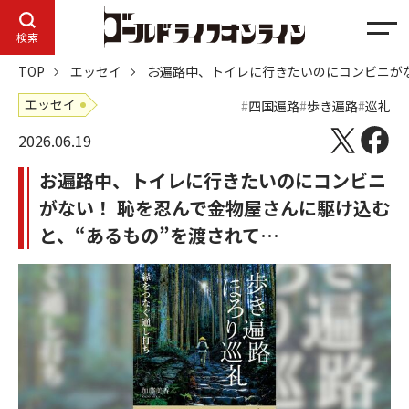
メ
検索
ニ
TOP
エッセイ
お遍路中、トイレに行きたいのにコンビニがな
ュ
ー
エッセイ
四国遍路
歩き遍路
巡礼
2026.06.19
お遍路中、トイレに行きたいのにコンビニ
がない！ 恥を忍んで金物屋さんに駆け込む
と、“あるもの”を渡されて…