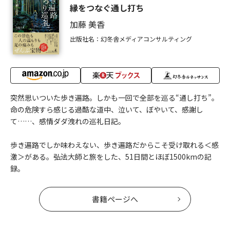
縁をつなぐ通し打ち
加藤 美香
出版社名：幻冬舎メディアコンサルティング
突然思いついた歩き遍路。しかも一回で全部を巡る“通し打ち”。
命の危険すら感じる過酷な道中、泣いて、ぼやいて、感謝し
て……、感情ダダ洩れの巡礼日記。
歩き遍路でしか味わえない、歩き遍路だからこそ受け取れる＜感
激＞がある。――弘法大師と旅をした、51日間とほぼ1500kmの記
録。
書籍ページへ