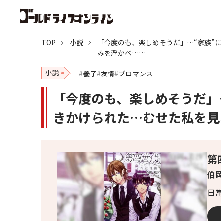
TOP
小説
「今度のも、楽しめそうだ」…“家族”
みを浮かべ……
小説
養子
友情
ブロマンス
「今度のも、楽しめそうだ」
きかけられた…むせた私を見
第
伯岡
日