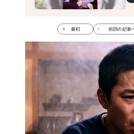
最初
前回
の記事