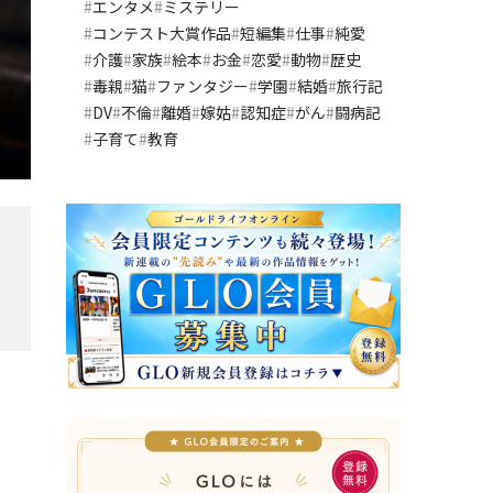
エンタメ
ミステリー
コンテスト大賞作品
短編集
仕事
純愛
介護
家族
絵本
お金
恋愛
動物
歴史
毒親
猫
ファンタジー
学園
結婚
旅行記
DV
不倫
離婚
嫁姑
認知症
がん
闘病記
子育て
教育