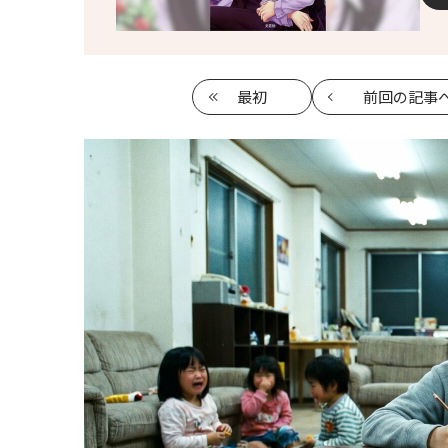
最初
前回
の記事