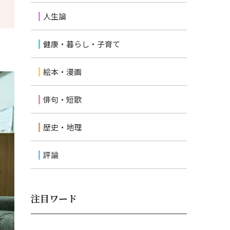
人生論
健康・暮らし・子育て
絵本・漫画
俳句・短歌
歴史・地理
評論
注目ワード