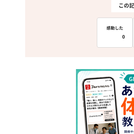
この
感動した
0