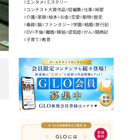
エンタメ
ミステリー
コンテスト大賞作品
短編集
仕事
純愛
介護
家族
絵本
お金
恋愛
動物
歴史
毒親
猫
ファンタジー
学園
結婚
旅行記
DV
不倫
離婚
嫁姑
認知症
がん
闘病記
子育て
教育