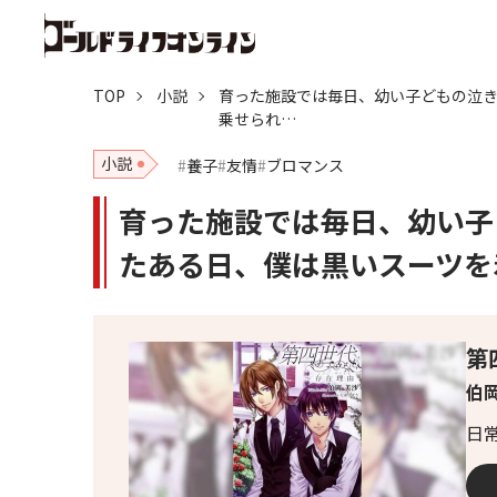
TOP
小説
育った施設では毎日、幼い子どもの泣き
乗せられ…
小説
養子
友情
ブロマンス
育った施設では毎日、幼い子
たある日、僕は黒いスーツを
第
伯岡
日