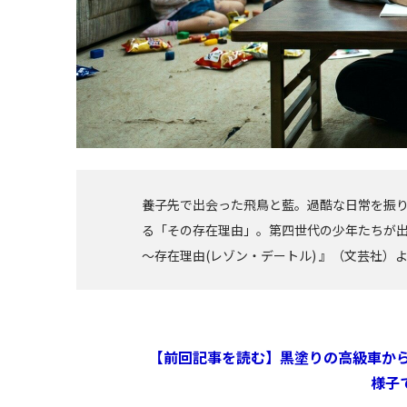
養子先で出会った飛鳥と藍。過酷な日常を振
る「その存在理由」。第四世代の少年たちが出
～存在理由(レゾン・デートル) 』（文芸社）
【前回記事を読む】黒塗りの高級車か
様子