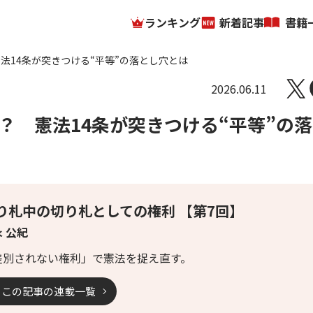
ランキング
新着記事
書籍
法14条が突きつける“平等”の落とし穴とは
2026.06.11
？ 憲法14条が突きつける“平等”の
り札中の切り札としての権利 【第7回】
 公紀
差別されない権利」で憲法を捉え直す。
この記事の連載一覧