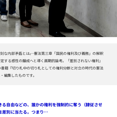
な内部矛盾とは――。 憲法第三章「国民の権利及び義務」の解釈
否定する感性の醸成へと導く画期的論考。「差別されない権利」
書籍『切り札中の切り札としての権利――分断と対立の時代の憲法
粋・編集したものです。
きる自由などの、誰かの権利を強制的に奪う（隷従させ
は差別に当たる。つまり…