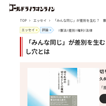
TOP
エッセイ
「みんな同じ」が差別を生む？ 憲
エッセイ
評論
憲法
差別
権利
法律
「みんな同じ」が差別を生む
し穴とは
切
久永
「