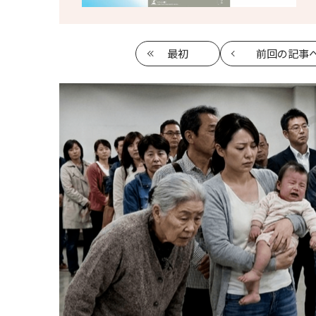
最初
前回
の記事