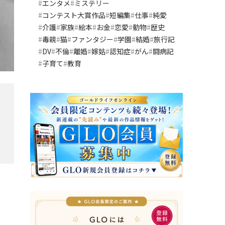
エンタメ
ミステリー
コンテスト大賞作品
短編集
仕事
純愛
介護
家族
絵本
お金
恋愛
動物
歴史
毒親
猫
ファンタジー
学園
結婚
旅行記
DV
不倫
離婚
嫁姑
認知症
がん
闘病記
子育て
教育