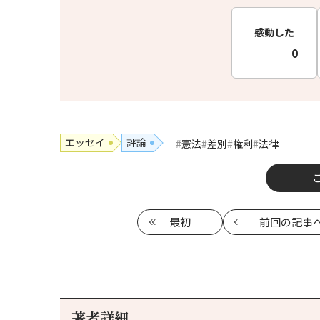
感動した
0
エッセイ
評論
憲法
差別
権利
法律
最初
前回
の記事
著者詳細