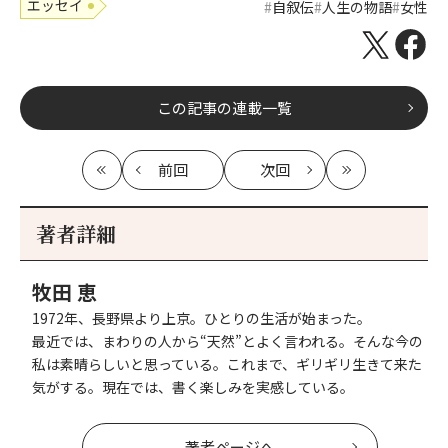
エッセイ
自叙伝
人生の物語
女性
この記事の連載一覧
前回
次回
最
の
の
最
初
記
記
新
事
事
著者詳細
へ
へ
牧田 恵
1972年、長野県より上京。ひとりの生活が始まった。
最近では、まわりの人から“天然”とよく言われる。そんな今の
私は素晴らしいと思っている。これまで、ギリギリ生きて来た
気がする。現在では、書く楽しみを実感している。
著者ページへ