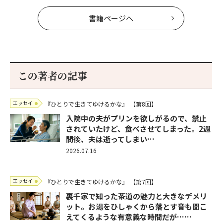
書籍ページへ
この著者の記事
エッセイ
『ひとりで生きてゆけるかな』
【第8回】
入院中の夫がプリンを欲しがるので、禁止
されていたけど、食べさせてしまった。2週
間後、夫は逝ってしまい…
2026.07.16
エッセイ
『ひとりで生きてゆけるかな』
【第7回】
裏千家で知った茶道の魅力と大きなデメリ
ット。お湯をひしゃくから落とす音も聞こ
えてくるような有意義な時間だが……