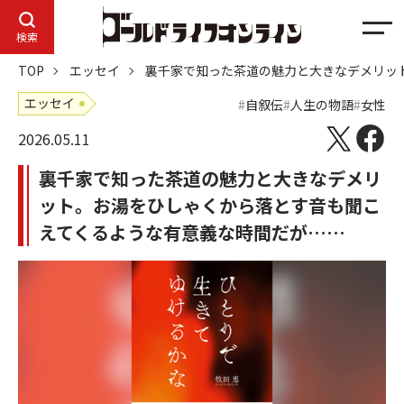
メ
検索
ニ
TOP
エッセイ
裏千家で知った茶道の魅力と大きなデメリッ
ュ
ー
エッセイ
自叙伝
人生の物語
女性
2026.05.11
裏千家で知った茶道の魅力と大きなデメリ
ット。お湯をひしゃくから落とす音も聞こ
えてくるような有意義な時間だが……