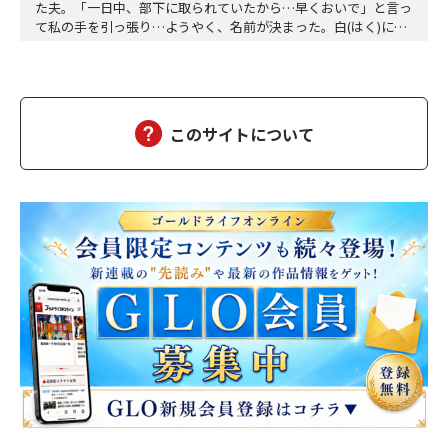
た夫。「一日中、部下に取られていたから…早くおいで」と言っ
て私の手を引っ張り…ようやく、名前が決まった。白(はく)に決
定。夕方、三人ともお風呂に入って、美味しい食事をして、「香
子さん、おはぎが食べたい」「分かりました」「う～ん、本当に
美味しい」三個をペロッと食べた。「幸也は食いしん坊ね、うふ
ふふ」「母さんだって、二個食べただろう」「あら、…
このサイトについて