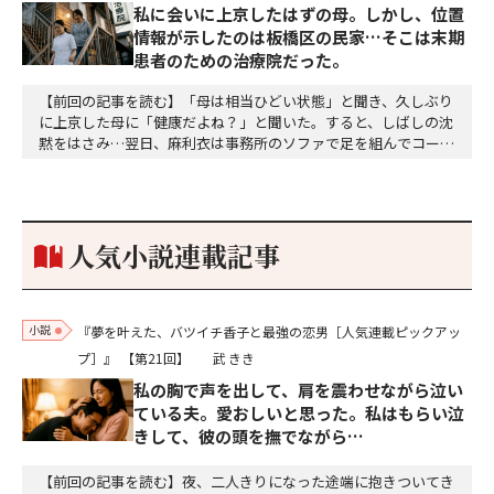
私に会いに上京したはずの母。しかし、位置
情報が示したのは板橋区の民家…そこは末期
患者のための治療院だった。
【前回の記事を読む】「母は相当ひどい状態」と聞き、久しぶり
に上京した母に「健康だよね？」と聞いた。すると、しばしの沈
黙をはさみ…翌日、麻利衣は事務所のソファで足を組んでコーヒ
ーを啜っていた賽子の前に右手の握り拳を固めていきなり立ちは
だかった。「何だ、そのしかめ面は。腹でも痛いのか」麻利衣が
拳を賽子に向けて突き出し、手首を回して掌を開くとそこには1
個のサイコロが握られていた。「やはり私はあなたの超…
人気小説連載記事
小説
『夢を叶えた、バツイチ香子と最強の恋男［人気連載ピックアッ
プ］』
【第21回】
武 きき
私の胸で声を出して、肩を震わせながら泣い
ている夫。愛おしいと思った。私はもらい泣
きして、彼の頭を撫でながら…
【前回の記事を読む】夜、二人きりになった途端に抱きついてき