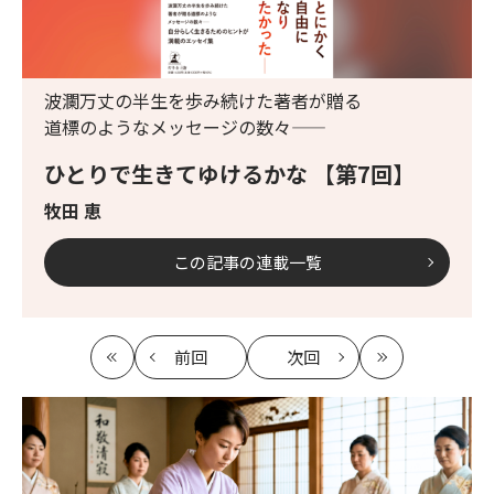
波瀾万丈の半生を歩み続けた著者が贈る
道標のようなメッセージの数々――
ひとりで生きてゆけるかな 【第7回】
牧田 恵
この記事の連載一覧
前回
次回
最
の
の
最
初
記
記
新
事
事
へ
へ