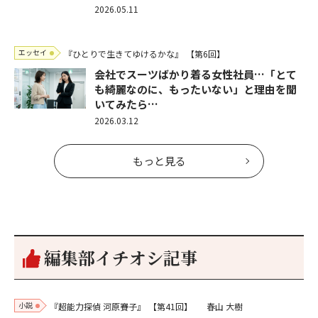
2026.05.11
エッセイ
『ひとりで生きてゆけるかな』
【第6回】
会社でスーツばかり着る女性社員…「とて
も綺麗なのに、もったいない」と理由を聞
いてみたら…
2026.03.12
もっと見る
編集部イチオシ記事
小説
『超能力探偵 河原賽子』
【第41回】
春山 大樹