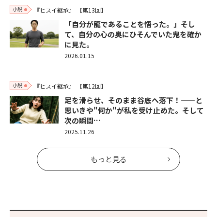
小説
『ヒスイ継承』
【第13回】
「自分が龍であることを悟った。」そし
て、自分の心の奥にひそんでいた鬼を確か
に見た。
2026.01.15
小説
『ヒスイ継承』
【第12回】
足を滑らせ、そのまま谷底へ落下！——と
思いきや"何か"が私を受け止めた。そして
次の瞬間…
2025.11.26
もっと見る