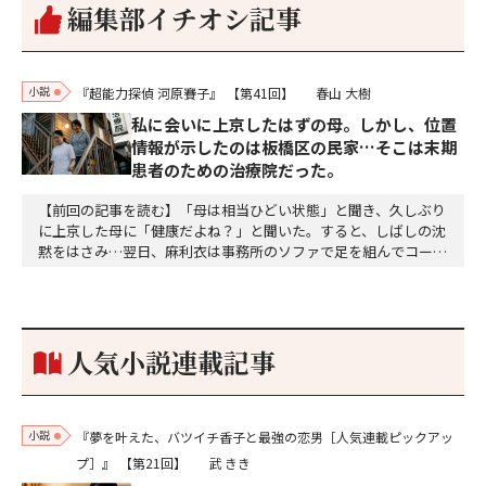
編集部イチオシ記事
小説
『超能力探偵 河原賽子』
【第41回】
春山 大樹
私に会いに上京したはずの母。しかし、位置
情報が示したのは板橋区の民家…そこは末期
患者のための治療院だった。
【前回の記事を読む】「母は相当ひどい状態」と聞き、久しぶり
に上京した母に「健康だよね？」と聞いた。すると、しばしの沈
黙をはさみ…翌日、麻利衣は事務所のソファで足を組んでコーヒ
ーを啜っていた賽子の前に右手の握り拳を固めていきなり立ちは
だかった。「何だ、そのしかめ面は。腹でも痛いのか」麻利衣が
拳を賽子に向けて突き出し、手首を回して掌を開くとそこには1
個のサイコロが握られていた。「やはり私はあなたの超…
人気小説連載記事
小説
『夢を叶えた、バツイチ香子と最強の恋男［人気連載ピックアッ
プ］』
【第21回】
武 きき