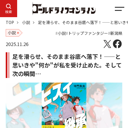
メ
検索
ニ
TOP
小説
足を滑らせ、そのまま谷底へ落下！——と思いきや
ュ
ー
小説
小説
トリップファンタジー
新潟県
2025.11.26
足を滑らせ、そのまま谷底へ落下！——と
思いきや"何か"が私を受け止めた。そして
次の瞬間…