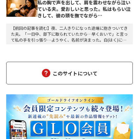
私の胸で声を出して、肩を震わせながら泣い
ている夫。愛おしいと思った。私はもらい泣
きして、彼の頭を撫でながら…
【前回の記事を読む】夜、二人きりになった途端に抱きついてき
た夫。「一日中、部下に取られていたから…早くおいで」と言っ
て私の手を引っ張り…ようやく、名前が決まった。白(はく)に決
定。夕方、三人ともお風呂に入って、美味しい食事をして、「香
子さん、おはぎが食べたい」「分かりました」「う～ん、本当に
美味しい」三個をペロッと食べた。「幸也は食いしん坊ね、うふ
ふふ」「母さんだって、二個食べただろう」「あら、…
このサイトについて