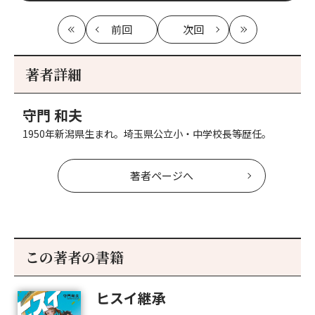
前回
次回
最
の
の
最
初
記
記
新
事
事
著者詳細
へ
へ
守門 和夫
1950年新潟県生まれ。埼玉県公立小・中学校長等歴任。
著者ページへ
この著者の書籍
ヒスイ継承