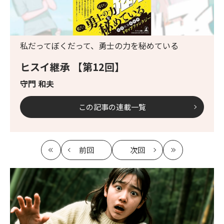
私だってぼくだって、勇士の力を秘めている
ヒスイ継承 【第12回】
守門 和夫
この記事の連載一覧
前回
次回
最
の
の
最
初
記
記
新
事
事
へ
へ