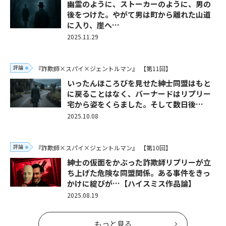
幽霊のように、ストーカーのように、男の
後をつけた。やがて男は町から離れた山道
に入り、崖へ…
2025.11.29
評論
『詐欺師×スパイ×ジェントルマン』
【第11回】
いったんほころびを見せた紳士同盟はもと
に戻ることはなく、バーナードはリプリー
宅から姿をくらました。そして数日後…
2025.10.08
評論
『詐欺師×スパイ×ジェントルマン』
【第10回】
紳士の仮面をかぶった詐欺師リプリーが立
ち上げた危険な同盟関係。ある事件をきっ
かけに綻びが…【ハイスミス作品論】
2025.08.19
もっと見る