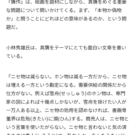
『贋作』は、絵画を題材にしながら、真贋をめぐる重要
な問題について問いかけてくる。まず、「本物か偽物
か」と問うことにどれほどの意味があるのか、という問
題だ。
小林秀雄氏は、真贋をテーマにとても面白い文章を書い
ている。
『ニセ物は減らない。ホン物は減る一方だから、ニセ物
は増える一方という勘定になる。需要供給の関係だから
仕方がない。例えば雪舟(せっしゅう)のホン物は、専門
家の説によれば十幾点しかないが、雪舟を掛けたい人が
一万人ある以上、ニセ物の効用を認めなければ、書画骨
董界は危殆(きたい)に瀕(ひん)する。商売人は、ニセ物と
いう言葉を使いたがらない。ニセ物と言わないと気の済