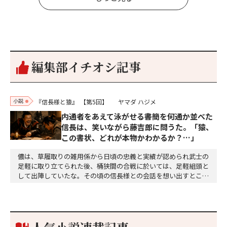
編集部イチオシ記事
小説
『信長様と猿』
【第5回】
ヤマダ ハジメ
内通者をあえて泳がせる――書簡を何通か並べた
信長は、笑いながら藤吉郎に問うた。「猿、
この書状、どれが本物かわかるか？…」
儂は、草履取りの雑用係から日頃の忠義と実績が認められ武士の
足軽に取り立てられた後、桶狭間の合戦に於いては、足軽組頭と
して出陣していたな。その頃の信長様との会話を想い出すとこん
な秘話があったわ。「殿、桶狭間の戦ですが、拙者も組頭として
参加しておりました。勝てる相手とは思えないほど兵の差があり
もうした。確か今川勢1万2000に対し織田勢はわずか3000あま
り。どうして勝てたのか、未だにわかりません。…