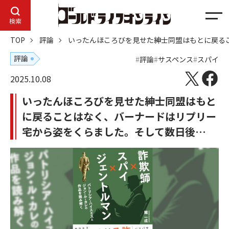
メ
検索
ニ
TOP
評論
いったんほころびを見せた紳士同盟はもとに戻る
ュ
ー
評論
評論
サスペンス
スパイ
2025.10.08
いったんほころびを見せた紳士同盟はもと
に戻ることはなく、バーナードはリプリー
宅から姿をくらました。そして数日後…