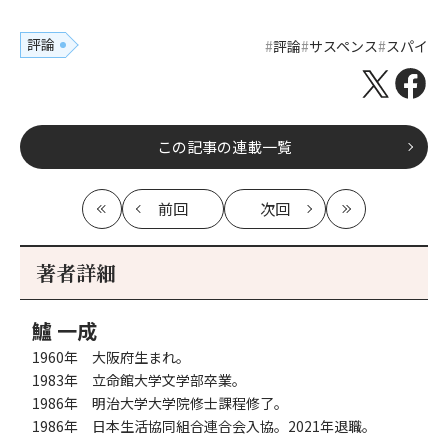
評論
評論
サスペンス
スパイ
この記事の連載一覧
前回
次回
最
の
の
最
初
記
記
新
事
事
著者詳細
へ
へ
鱸 一成
1960年 大阪府生まれ。
1983年 立命館大学文学部卒業。
1986年 明治大学大学院修士課程修了。
1986年 日本生活協同組合連合会入協。2021年退職。