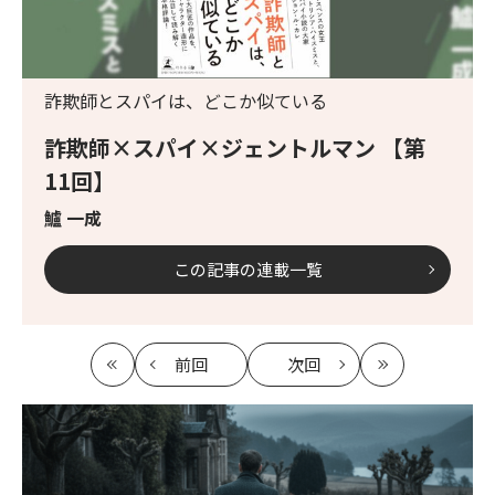
詐欺師とスパイは、どこか似ている
詐欺師×スパイ×ジェントルマン 【第
11回】
鱸 一成
この記事の連載一覧
前回
次回
最
の
の
最
初
記
記
新
事
事
へ
へ