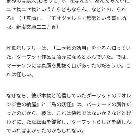
まぬのは素人(しろうと)で、私なんか、あんたみたいに
ニセ物ニセ物というたらどもならん、などとおこられ
る』（「真贋」。『モオツァルト・無常という事』所
収。新潮文庫二二九頁）
詐欺師リプリーは、「ニセ物の効用」をむろん知ってい
た。ダーワット作品は商売になるとふんでいた。では、
マーチソンには真贋を見抜く目があったのだろうか。こ
れは怪しい。
なぜなら、彼が本物と確信していたダーワットの『オレ
ンジ色の納屋』と『鳥の妖怪』は、バーナードの贋作だ
ったのだから。彼は、これは偽物ではないか？などと疑
わずに、ただ絵画を鑑賞し、ダーワットらしさを楽しん
でいればよかったのかもしれない。