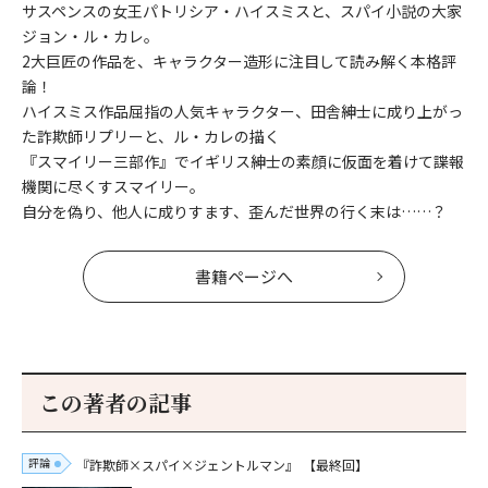
サスペンスの女王パトリシア・ハイスミスと、スパイ小説の大家
ジョン・ル・カレ。
2大巨匠の作品を、キャラクター造形に注目して読み解く本格評
論！
ハイスミス作品屈指の人気キャラクター、田舎紳士に成り上がっ
た詐欺師リプリーと、ル・カレの描く
『スマイリー三部作』でイギリス紳士の素顔に仮面を着けて諜報
機関に尽くすスマイリー。
自分を偽り、他人に成りすます、歪んだ世界の行く末は……？
書籍ページへ
この著者の記事
評論
『詐欺師×スパイ×ジェントルマン』
【最終回】