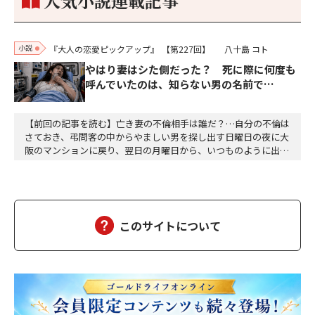
人気小説連載記事
小説
『大人の恋愛ピックアップ』
【第227回】
八十島 コト
やはり妻はシた側だった？ 死に際に何度も
呼んでいたのは、知らない男の名前で…
【前回の記事を読む】亡き妻の不倫相手は誰だ？…自分の不倫は
さておき、弔問客の中からやましい男を探し出す日曜日の夜に大
阪のマンションに戻り、翌日の月曜日から、いつものように出勤
した。達郎は、部下を伴って昼食に出た。途中の大阪駅前第二ビ
ルと第三ビルの間で、交通事故があった。ちょうど、救急車が来
て、けが人が運ばれるところだった。智子もあのようにして、運
ばれたのだろうか……ついつい達郎は、智子が運ばれる…
このサイトについて