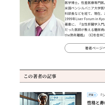
医学博士。性差医療専門医
米国ペンシルバニア大学医
科部長などを経て、現在、
1999年Liver Forum i
著書に、『女性肝臓学入門』
だった医師が教える糖尿病
the熟年離婚』（幻冬舎M
著者ページ
この著者の記事
『
評論
性格と寿