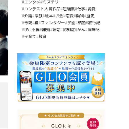
エンタメ
ミステリー
コンテスト大賞作品
短編集
仕事
純愛
介護
家族
絵本
お金
恋愛
動物
歴史
毒親
猫
ファンタジー
学園
結婚
旅行記
DV
不倫
離婚
嫁姑
認知症
がん
闘病記
子育て
教育