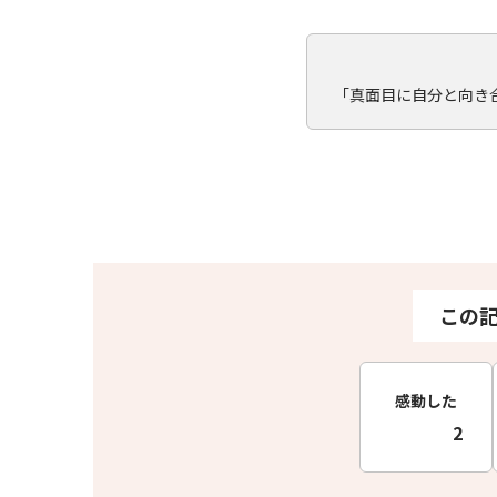
「真面目に自分と向き
この
感動した
2