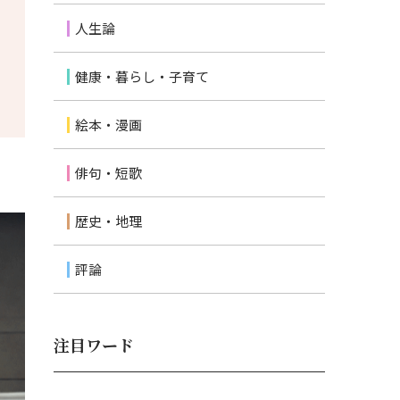
人生論
健康・暮らし・子育て
絵本・漫画
俳句・短歌
歴史・地理
評論
注目ワード