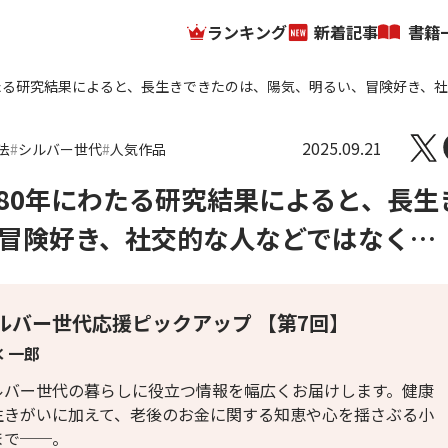
ランキング
新着記事
書籍
たる研究結果によると、長生きできたのは、陽気、明るい、冒険好き、
2025.09.21
法
シルバー世代
人気作品
80年にわたる研究結果によると、長生
冒険好き、社交的な人などではなく…
ルバー世代応援ピックアップ 【第7回】
 一郎
ルバー世代の暮らしに役立つ情報を幅広くお届けします。健康
生きがいに加えて、老後のお金に関する知恵や心を揺さぶる小
まで──。