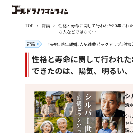
TOP
評論
性格と寿命に関して行われた80年にわ
な人などではなく…
評論
夫婦
熟年離婚
人気連載ピックアップ
健康
性格と寿命に関して行われた
できたのは、陽気、明るい、
シ
清水
シ
や
説