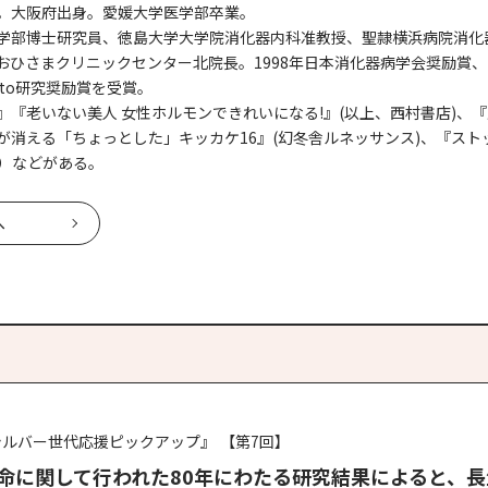
。大阪府出身。愛媛大学医学部卒業。
学部博士研究員、徳島大学大学院消化器内科准教授、聖隷横浜病院消化
おひさまクリニックセンター北院長。1998年日本消化器病学会奨励賞、
n Kyoto研究奨励賞を受賞。
『老いない美人 女性ホルモンできれいになる!』(以上、西村書店)、
が消える「ちょっとした」キッカケ16』(幻冬舎ルネッサンス)、『スト
C）などがある。
へ
シルバー世代応援ピックアップ』
【第7回】
命に関して行われた80年にわたる研究結果によると、長