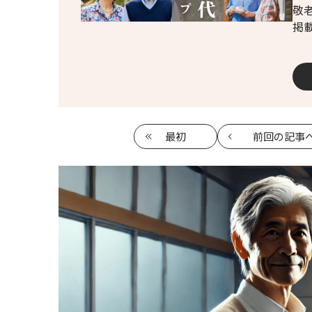
敬
掲
最初
前回
の記事