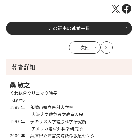
この記事の連載一覧
次回
の
最
記
新
事
著者詳細
へ
桑 敏之
くわ総合クリニック院長
〈略歴〉
1989 年 和歌山県立医科大学卒
大阪大学救急医学教室入局
1997 年 テキサス大学健康科学研究所
アメリカ陸軍外科学研究所
2000 年 兵庫県立西宮病院救命救急センター