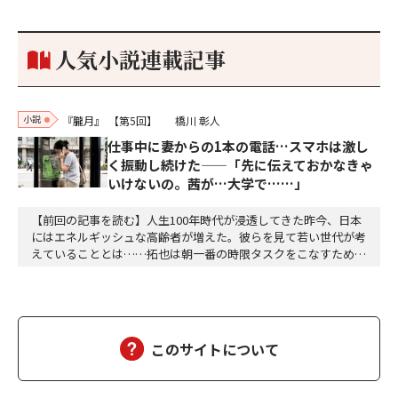
だかった。「何だ、そのしかめ面は。腹でも痛いのか」麻利衣が
拳を賽子に向けて突き出し、手首を回して掌を開くとそこには1
個のサイコロが握られていた。「やはり私はあなたの超…
人気小説連載記事
小説
『朧月』
【第5回】
橋川 彰人
仕事中に妻からの1本の電話…スマホは激し
く振動し続けた——「先に伝えておかなきゃ
いけないの。茜が…大学で……」
【前回の記事を読む】人生100年時代が浸透してきた昨今、日本
にはエネルギッシュな高齢者が増えた。彼らを見て若い世代が考
えていることとは……拓也は朝一番の時限タスクをこなすために
オフィスへは毎朝七時三十分前後に着く。誰もいないオフィスは
空気が澄んでいて自分の動作によって生じる音以外に余計な音が
ない。心地よく平穏な時間が流れる。自分一人の空間にどっぷり
と浸かることができる。このままオフィスには誰も現…
このサイトについて