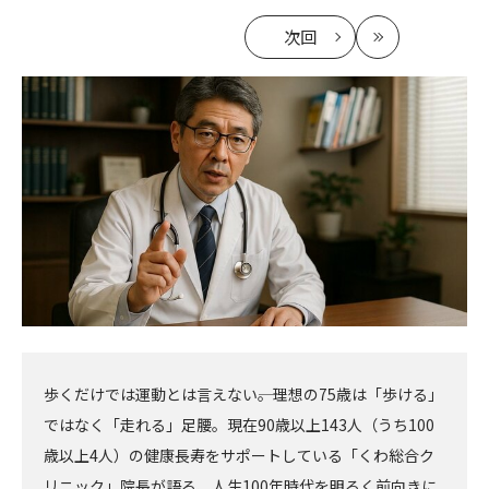
次回
の
最
記
新
事
へ
歩くだけでは運動とは言えない――。理想の75歳は「歩ける」
ではなく「走れる」足腰。現在90歳以上143人（うち100
歳以上4人）の健康長寿をサポートしている「くわ総合ク
リニック」院長が語る、人生100年時代を明るく前向きに