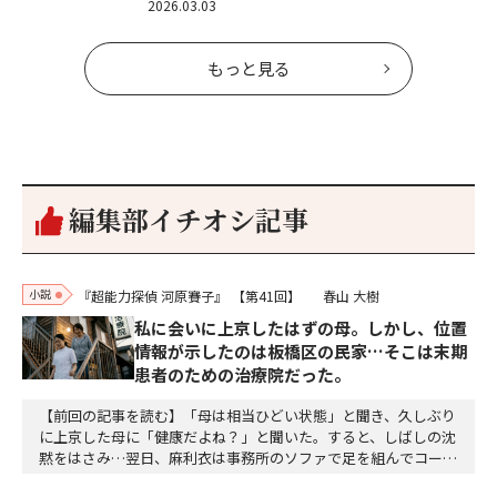
2026.03.03
もっと見る
編集部イチオシ記事
小説
『超能力探偵 河原賽子』
【第41回】
春山 大樹
私に会いに上京したはずの母。しかし、位置
情報が示したのは板橋区の民家…そこは末期
患者のための治療院だった。
【前回の記事を読む】「母は相当ひどい状態」と聞き、久しぶり
に上京した母に「健康だよね？」と聞いた。すると、しばしの沈
黙をはさみ…翌日、麻利衣は事務所のソファで足を組んでコーヒ
ーを啜っていた賽子の前に右手の握り拳を固めていきなり立ちは