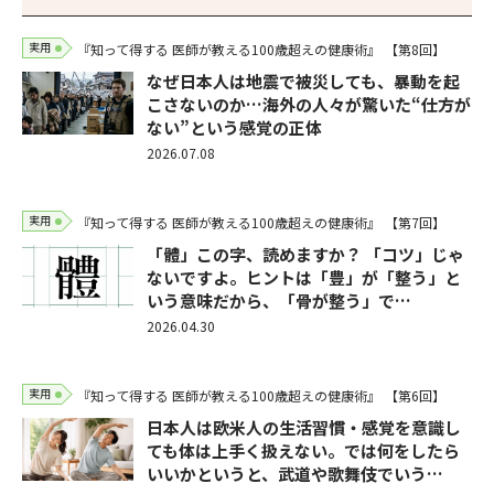
実用
『知って得する 医師が教える100歳超えの健康術』
【第8回】
なぜ日本人は地震で被災しても、暴動を起
こさないのか…海外の人々が驚いた“仕方が
ない”という感覚の正体
2026.07.08
実用
『知って得する 医師が教える100歳超えの健康術』
【第7回】
「體」この字、読めますか？ 「コツ」じゃ
ないですよ。ヒントは「豊」が「整う」と
いう意味だから、「骨が整う」で…
2026.04.30
実用
『知って得する 医師が教える100歳超えの健康術』
【第6回】
日本人は欧米人の生活習慣・感覚を意識し
ても体は上手く扱えない。では何をしたら
いいかというと、武道や歌舞伎でいう…