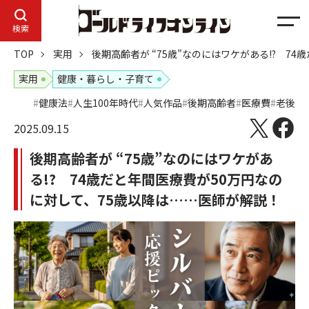
メ
検索
ニ
TOP
実用
後期高齢者が “75歳”なのにはワケがある!? 7
ュ
ー
実用
健康・暮らし・子育て
健康法
人生100年時代
人気作品
後期高齢者
医療費
老後
2025.09.15
後期高齢者が “75歳”なのにはワケがあ
る!? 74歳だと年間医療費が50万円なの
に対して、75歳以降は……医師が解説！