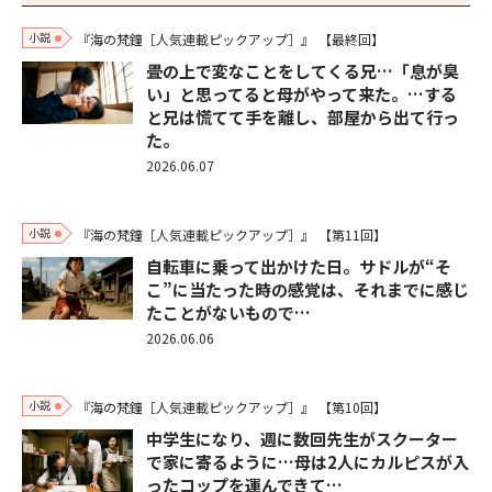
小説
『海の梵鐘［人気連載ピックアップ］』
【最終回】
畳の上で変なことをしてくる兄…「息が臭
い」と思ってると母がやって来た。…する
と兄は慌てて手を離し、部屋から出て行っ
た。
2026.06.07
小説
『海の梵鐘［人気連載ピックアップ］』
【第11回】
自転車に乗って出かけた日。サドルが“そ
こ”に当たった時の感覚は、それまでに感じ
たことがないもので…
2026.06.06
小説
『海の梵鐘［人気連載ピックアップ］』
【第10回】
中学生になり、週に数回先生がスクーター
で家に寄るように…母は2人にカルピスが入
ったコップを運んできて…