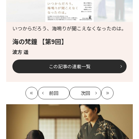
いつからだろう、海鳴りが聞こえなくなったのは。
海の梵鐘 【第9回】
波方 遥
この記事の連載一覧
前回
次回
最
の
の
最
初
記
記
新
事
事
へ
へ