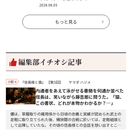
2026.06.05
もっと見る
編集部イチオシ記事
小説
『信長様と猿』
【第5回】
ヤマダ ハジメ
内通者をあえて泳がせる――書簡を何通か並べた
信長は、笑いながら藤吉郎に問うた。「猿、
この書状、どれが本物かわかるか？…」
儂は、草履取りの雑用係から日頃の忠義と実績が認められ武士の
足軽に取り立てられた後、桶狭間の合戦に於いては、足軽組頭と
して出陣していたな。その頃の信長様との会話を想い出すとこん
な秘話があったわ。「殿、桶狭間の戦ですが、拙者も組頭として