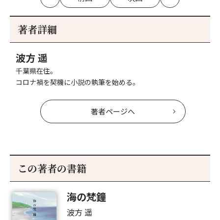
最
の
の
最
初
記
記
新
事
事
著者詳細
へ
へ
波方 遥
千葉県在住。
コロナ禍を契機に小説の執筆を始める。
著者ページへ
この著者の書籍
海の梵鐘
波方 遥