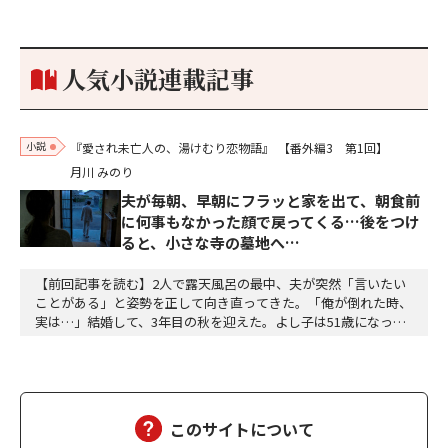
参加しておりました。勝てる相手とは思えないほど兵の差があり
もうした。確か今川勢1万2000に対し織田勢はわずか3000あま
り。どうして勝てたのか、未だにわかりません。…
人気小説連載記事
小説
『愛され未亡人の、湯けむり恋物語』
【番外編3 第1回】
月川 みのり
夫が毎朝、早朝にフラッと家を出て、朝食前
に何事もなかった顔で戻ってくる…後をつけ
ると、小さな寺の墓地へ…
【前回記事を読む】2人で露天風呂の最中、夫が突然「言いたい
ことがある」と姿勢を正して向き直ってきた。「俺が倒れた時、
実は…」結婚して、3年目の秋を迎えた。よし子は51歳になっ
た。藤乃屋の女将として、毎日は穏やかに過ぎていく。山の木々
が色づきはじめ、宿は今日も、静かに賑わっていた。（あの崖っ
ぷちの日から、私は、ずいぶん遠くまで来た。そして、ずいぶ
ん、幸せになった）夫の雅彦は、相変わらず口数は多くな…
このサイトについて