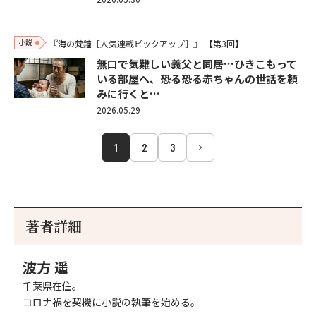
小説
『海の梵鐘［人気連載ピックアップ］』
【第3回】
無口で気難しい義父と同居…ひきこもって
いる部屋へ、恐る恐る赤ちゃんの世話を頼
みに行くと…
2026.05.29
1
2
3
著者詳細
波方 遥
千葉県在住。
コロナ禍を契機に小説の執筆を始める。