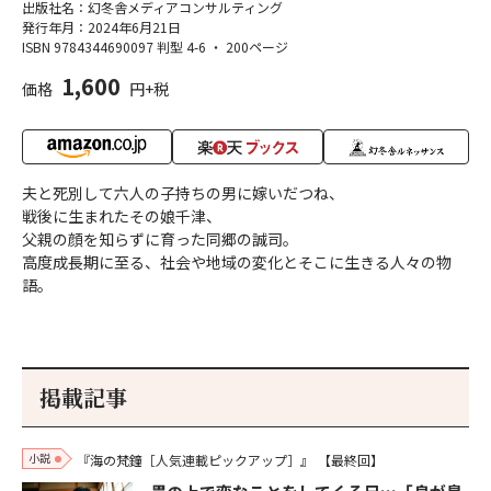
出版社名：幻冬舎メディアコンサルティング
発行年月：2024年6月21日
ISBN 9784344690097
判型 4-6
・
200ページ
1,600
価格
円+税
夫と死別して六人の子持ちの男に嫁いだつね、
戦後に生まれたその娘千津、
父親の顔を知らずに育った同郷の誠司。
高度成長期に至る、社会や地域の変化とそこに生きる人々の物
語。
掲載記事
小説
『海の梵鐘［人気連載ピックアップ］』
【最終回】