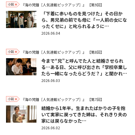
小説
『海の梵鐘［人気連載ピックアップ］』
【第9回】
「下着に赤いものを見つけた」その日か
ら、男兄弟の前でも母に「一人前の女にな
ったくせに」と叱られるように…
2026.06.04
小説
『海の梵鐘［人気連載ピックアップ］』
【第8回】
今まで“兄”と呼んでた人と結婚させられ
る…ある日、父に呼び出され「学校卒業し
たら一緒になったらどうだ？」と聞かれ…
2026.06.03
小説
『海の梵鐘［人気連載ピックアップ］』
【第7回】
結婚から1年半。生まれたばかりの子を抱
いて実家に戻ってきた姉は、それきり夫の
家には戻らなかった…
2026.06.02