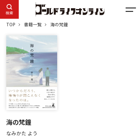
メ
検索
ニ
TOP
書籍一覧
海の梵鐘
ュ
ー
海の梵鐘
なみかた よう