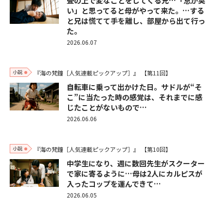
畳の上で変なことをしてくる兄…「息が臭
い」と思ってると母がやって来た。…する
と兄は慌てて手を離し、部屋から出て行っ
た。
2026.06.07
小説
『海の梵鐘［人気連載ピックアップ］』
【第11回】
自転車に乗って出かけた日。サドルが“そ
こ”に当たった時の感覚は、それまでに感
じたことがないもので…
2026.06.06
小説
『海の梵鐘［人気連載ピックアップ］』
【第10回】
中学生になり、週に数回先生がスクーター
で家に寄るように…母は2人にカルピスが
入ったコップを運んできて…
2026.06.05