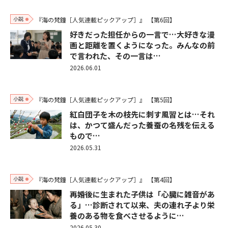
小説
『海の梵鐘［人気連載ピックアップ］』
【第6回】
好きだった担任からの一言で…大好きな漫
画と距離を置くようになった。みんなの前
で言われた、その一言は…
2026.06.01
小説
『海の梵鐘［人気連載ピックアップ］』
【第5回】
紅白団子を木の枝先に刺す風習とは…それ
は、かつて盛んだった養蚕の名残を伝える
もので…
2026.05.31
小説
『海の梵鐘［人気連載ピックアップ］』
【第4回】
再婚後に生まれた子供は「心臓に雑音があ
る」…診断されて以来、夫の連れ子より栄
養のある物を食べさせるように…
2026.05.30