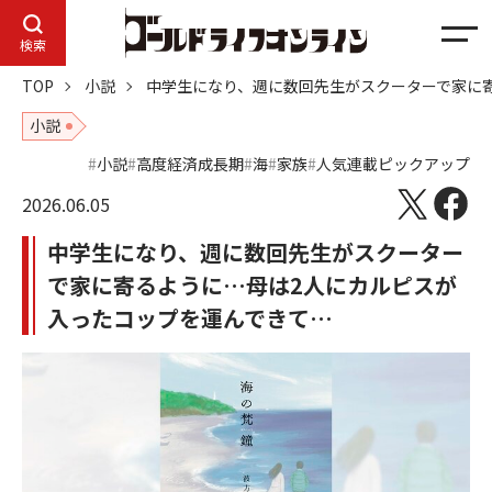
メ
検索
ニ
TOP
小説
中学生になり、週に数回先生がスクーターで家に
ュ
ー
小説
小説
高度経済成長期
海
家族
人気連載ピックアップ
2026.06.05
中学生になり、週に数回先生がスクーター
で家に寄るように…母は2人にカルピスが
入ったコップを運んできて…