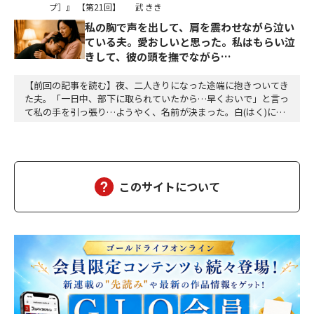
プ］』
【第21回】
武 きき
私の胸で声を出して、肩を震わせながら泣い
ている夫。愛おしいと思った。私はもらい泣
きして、彼の頭を撫でながら…
【前回の記事を読む】夜、二人きりになった途端に抱きついてき
た夫。「一日中、部下に取られていたから…早くおいで」と言っ
て私の手を引っ張り…ようやく、名前が決まった。白(はく)に決
定。夕方、三人ともお風呂に入って、美味しい食事をして、「香
子さん、おはぎが食べたい」「分かりました」「う～ん、本当に
美味しい」三個をペロッと食べた。「幸也は食いしん坊ね、うふ
ふふ」「母さんだって、二個食べただろう」「あら、…
このサイトについて