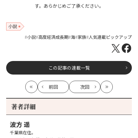
す。あらかじめご了承ください。
小説
小説
高度経済成長期
海
家族
人気連載ピックアップ
この記事の連載一覧
前回
次回
最
の
の
最
初
記
記
新
事
事
著者詳細
へ
へ
波方 遥
千葉県在住。