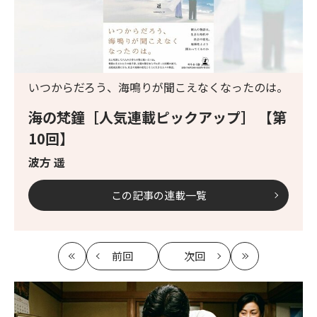
いつからだろう、海鳴りが聞こえなくなったのは。
海の梵鐘［人気連載ピックアップ］ 【第
10回】
波方 遥
この記事の連載一覧
前回
次回
最
の
の
最
初
記
記
新
事
事
へ
へ