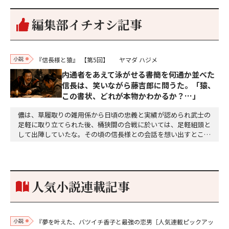
編集部イチオシ記事
小説
『信長様と猿』
【第5回】
ヤマダ ハジメ
内通者をあえて泳がせる――書簡を何通か並べた
信長は、笑いながら藤吉郎に問うた。「猿、
この書状、どれが本物かわかるか？…」
儂は、草履取りの雑用係から日頃の忠義と実績が認められ武士の
足軽に取り立てられた後、桶狭間の合戦に於いては、足軽組頭と
して出陣していたな。その頃の信長様との会話を想い出すとこん
な秘話があったわ。「殿、桶狭間の戦ですが、拙者も組頭として
参加しておりました。勝てる相手とは思えないほど兵の差があり
もうした。確か今川勢1万2000に対し織田勢はわずか3000あま
り。どうして勝てたのか、未だにわかりません。…
人気小説連載記事
小説
『夢を叶えた、バツイチ香子と最強の恋男［人気連載ピックアッ