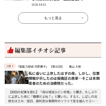
2026.04.02
もっと見る
編集部イチオシ記事
小説
『超能力探偵 河原賽子』
【第41回】
春山 大樹
私に会いに上京したはずの母。しかし、位置
情報が示したのは板橋区の民家…そこは末期
患者のための治療院だった。
【前回の記事を読む】「母は相当ひどい状態」と聞き、久しぶり
に上京した母に「健康だよね？」と聞いた。すると、しばしの沈
黙をはさみ…翌日、麻利衣は事務所のソファで足を組んでコーヒ
ーを啜っていた賽子の前に右手の握り拳を固めていきなり立ちは