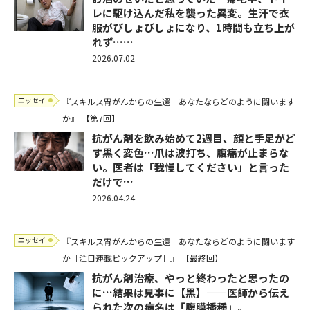
レに駆け込んだ私を襲った異変。生汗で衣
服がびしょびしょになり、1時間も立ち上が
れず……
2026.07.02
エッセイ
『スキルス胃がんからの生還 あなたならどのように闘います
か』
【第7回】
抗がん剤を飲み始めて2週目、顔と手足がど
す黒く変色…爪は波打ち、腹痛が止まらな
い。医者は「我慢してください」と言った
だけで…
2026.04.24
エッセイ
『スキルス胃がんからの生還 あなたならどのように闘います
か［注目連載ピックアップ］』
【最終回】
抗がん剤治療、やっと終わったと思ったの
に…結果は見事に【黒】——医師から伝え
られた次の病名は「腹膜播種」。