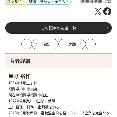
エッセイ
健康・暮らし・子育て
闘病記
闘病
健康
この記事の連載一覧
前回
次回
最
の
の
最
初
記
記
新
事
事
著者詳細
へ
へ
星野 裕作
1954年1月生まれ
福岡県柳川市出身
現在は福岡県福岡市在住
1977年4月九州の企業に就職
主に経理・総務・企画畑を歩む
2018年3月取締役、常勤監査役を経てグループ企業を完全リタ