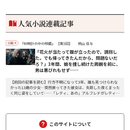
だかった。「何だ、そのしかめ面は。腹でも痛いのか」麻利衣が
拳を賽子に向けて突き出し、手首を回して掌を開くとそこには1
個のサイコロが握られていた。「やはり私はあなたの超…
人気小説連載記事
小説
『砂時計の中の唄姫』
【第5回】
桐山 佳与
「花火が当たって腹が立ったので、誘拐し
た。でも帰ってきたんだから、問題ないだ
ろ？」3年間、娘を捜し続けた両親を前に、
男は悪びれもせず……
【前回の記事を読む】行方不明になって3年、誰も見つけられな
かった13歳の少女…突然戻ってきた彼女は、失踪した夜とまった
く同じ姿をしていて……「レティ、あの」アルフレドがレティに
話しかけようとした時、給仕(きゅうじ)の者(もの)がそれを制(せ
い)しました。「アルフレド様、お食事(しょくじ)が終わるまで
は、おしゃべりはおやめください。それと、レティシア姫様のこ
とを、そのようにお呼びになるのは、どうか…
このサイトについて