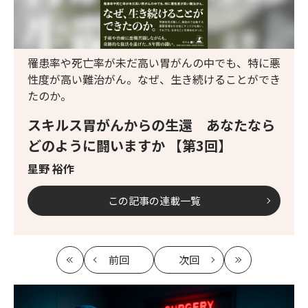
罹患率や死亡率が未だ高い胃がんの中でも、特に悪
性度が高い難治がん。なぜ、生き続けることができ
たのか。
スキルス胃がんからの生還 あなたなら
どのように闘いますか 【第3回】
星野 裕作
この記事の連載一覧
前回
次回
最
の
の
最
初
記
記
新
事
事