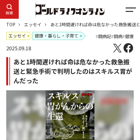
メ
検索
ニ
TOP
エッセイ
あと1時間遅ければ命は危なかった――救急搬
ュ
ー
エッセイ
健康・暮らし・子育て
闘病記
闘病
健康
2025.09.18
あと1時間遅ければ命は危なかった――救急搬
送と緊急手術で判明したのはスキルス胃が
んだった