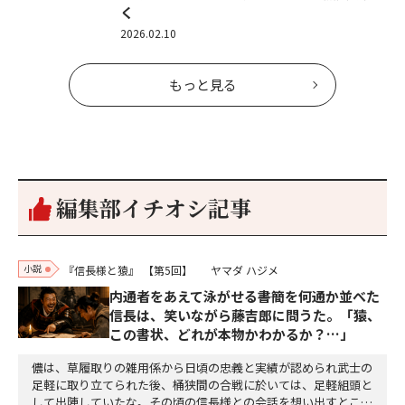
く
2026.02.10
もっと見る
編集部イチオシ記事
小説
『信長様と猿』
【第5回】
ヤマダ ハジメ
内通者をあえて泳がせる――書簡を何通か並べた
信長は、笑いながら藤吉郎に問うた。「猿、
この書状、どれが本物かわかるか？…」
儂は、草履取りの雑用係から日頃の忠義と実績が認められ武士の
足軽に取り立てられた後、桶狭間の合戦に於いては、足軽組頭と
して出陣していたな。その頃の信長様との会話を想い出すとこん