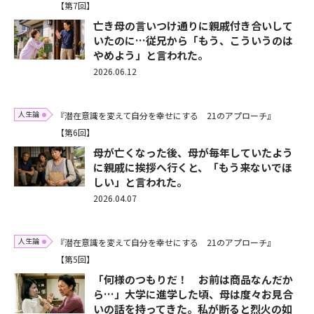
【第7回】
亡き母の言いつけ通りに親戚付き合いして
いたのに…従兄から「もう、こういうのは
やめよう」と言われた。
2026.06.12
人生論
『潜在意識を変えて自分を幸せにする 21のアプローチ』
【第6回】
母が亡くなった後、母が毎年していたよう
に親戚に挨拶へ行くと、「もう来ないでほ
しい」と言われた。
2026.04.07
人生論
『潜在意識を変えて自分を幸せにする 21のアプローチ』
【第5回】
「何様のつもりだ！ お前は商品なんだか
ら…」大学に進学した頃、母は度々お見合
いの話を持ってきた。私が断ると烈火の如