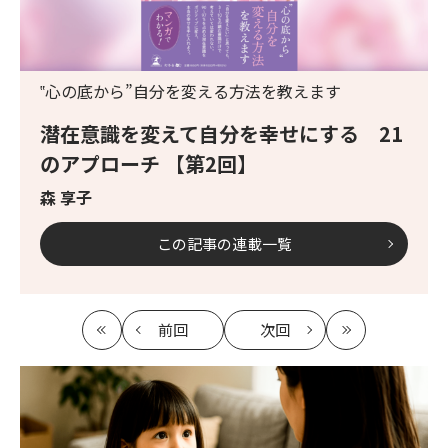
‟心の底から”自分を変える方法を教えます
潜在意識を変えて自分を幸せにする 21
のアプローチ 【第2回】
森 享子
この記事の連載一覧
前回
次回
最
の
の
最
初
記
記
新
事
事
へ
へ