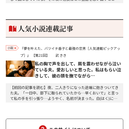
な秘話があったわ。「殿、桶狭間の戦ですが、拙者も組頭として
参加しておりました。勝てる相手とは思えないほど兵の差があり
もうした。確か今川勢1万2000に対し織田勢はわずか3000あま
り。どうして勝てたのか、未だにわかりません。…
人気小説連載記事
小説
『夢を叶えた、バツイチ香子と最強の恋男［人気連載ピックアッ
プ］』
【第21回】
武 きき
私の胸で声を出して、肩を震わせながら泣い
ている夫。愛おしいと思った。私はもらい泣
きして、彼の頭を撫でながら…
【前回の記事を読む】夜、二人きりになった途端に抱きついてき
た夫。「一日中、部下に取られていたから…早くおいで」と言っ
て私の手を引っ張り…ようやく、名前が決まった。白(はく)に決
定。夕方、三人ともお風呂に入って、美味しい食事をして、「香
子さん、おはぎが食べたい」「分かりました」「う～ん、本当に
美味しい」三個をペロッと食べた。「幸也は食いしん坊ね、うふ
ふふ」「母さんだって、二個食べただろう」「あら、…