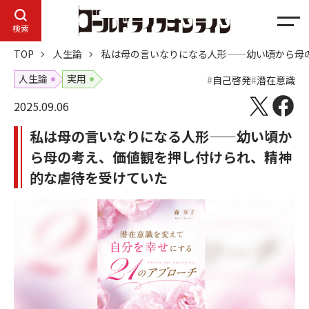
メ
検索
ニ
TOP
人生論
私は母の言いなりになる人形——幼い頃から母
ュ
ー
人生論
実用
自己啓発
潜在意識
2025.09.06
私は母の言いなりになる人形——幼い頃か
ら母の考え、価値観を押し付けられ、精神
的な虐待を受けていた