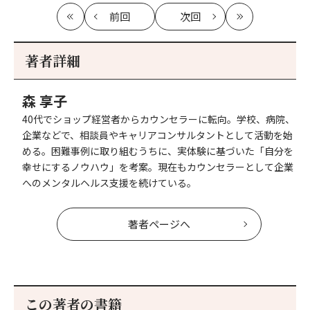
前回
次回
最
の
の
最
初
記
記
新
事
事
著者詳細
へ
へ
森 享子
40代でショップ経営者からカウンセラーに転向。学校、病院、
企業などで、相談員やキャリアコンサルタントとして活動を始
める。困難事例に取り組むうちに、実体験に基づいた「自分を
幸せにするノウハウ」を考案。現在もカウンセラーとして企業
へのメンタルヘルス支援を続けている。
著者ページへ
この著者の書籍