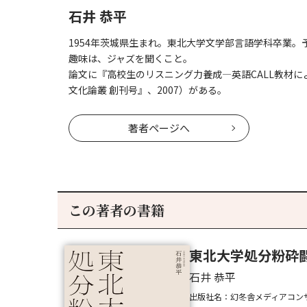
石井 恭平
1954年茨城県生まれ。東北大学文学部言語学科卒業
趣味は、ジャズを聞くこと。
論文に『高校生のリスニング力養成―英語CALL教材
文化論叢 創刊号』、2007）がある。
著者ページへ
この著者の書籍
東北大学処分粉砕
石井 恭平
出版社名：幻冬舎メディアコン