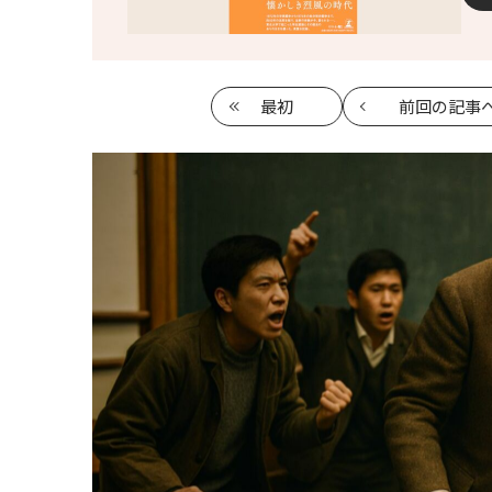
最初
前回
の記事