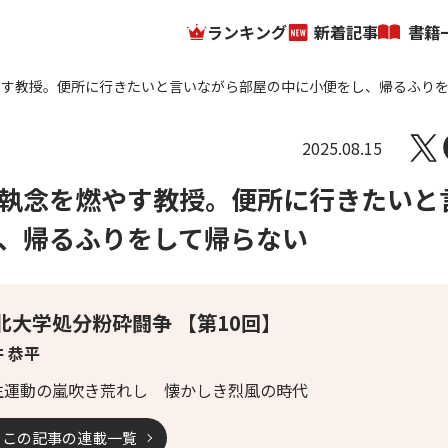
ランキング
新着記事
書籍
やす教授。便所に行きたいと言いながら部屋の中に小便をし、帰るふり
2025.08.15
執念を燃やす教授。便所に行きたいと
、帰るふりをして帰らない
北大学処分粉砕闘争 【第10回】
 恭平
生運動の嵐吹き荒れし 懐かしき烈風の時代
この記事の連載一覧