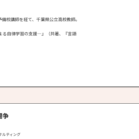
。予備校講師を経て、千葉県公立高校教師。
による自律学習の支援―』（共著、『言語
闘争
サルティング