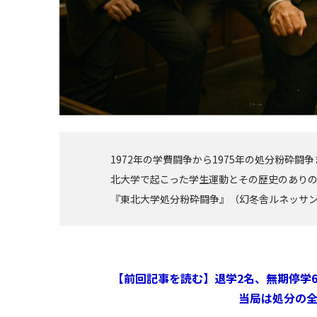
1972年の学費闘争から1975年の処分粉砕
北大学で起こった学生運動とその歴史のあり
『東北大学処分粉砕闘争』（幻冬舎ルネッサ
【前回記事を読む】退学2名、無期停学6
当局は処分の