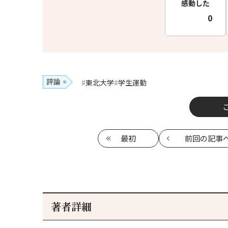
感動した
0
評論
東北大学
学生運動
最初
前回
の記事
著者詳細