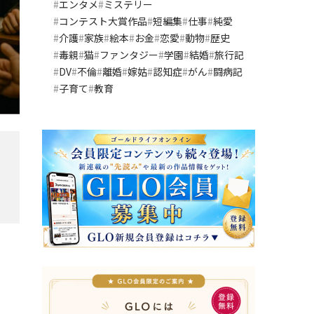
エンタメ
ミステリー
コンテスト大賞作品
短編集
仕事
純愛
介護
家族
絵本
お金
恋愛
動物
歴史
毒親
猫
ファンタジー
学園
結婚
旅行記
DV
不倫
離婚
嫁姑
認知症
がん
闘病記
子育て
教育