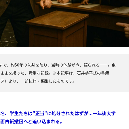
闘争まで、約50年の沈黙を破り、当時の体験が今、語られる——。東
のままを綴った、貴重な記録。※本記事は、石井恭平氏の書籍
ンス）より、一部抜粋・編集したものです。
名、学生たちは"正当"に処分されたはずが...一年後大学
全面白紙撤回へと追い込まれる。