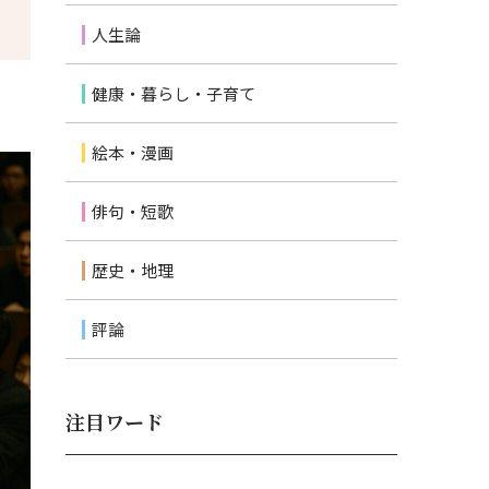
人生論
健康・暮らし・子育て
絵本・漫画
俳句・短歌
歴史・地理
評論
注目ワード