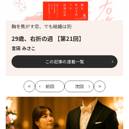
胸を焦がす恋、でも結婚は別
29歳、右折の週 【第21回】
言田 みさこ
この記事の連載一覧
前回
次回
最
の
の
最
初
記
記
新
事
事
へ
へ