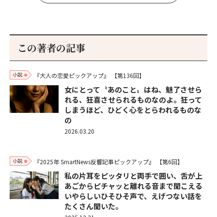
この著者の記事
小説
『大人の恋愛ピックアップ』
【第136回】
女にとって〝あのこと〟はね、魅了させら
れる、狂喜させられるものなのよ。狂って
しまうほど、ひどく心をとらわれるものな
の
2026.03.20
小説
『2025年 SmartNews反響記事ピックアップ』
【第6回】
私の片耳をピッタリと両手で囲い、舌が上
あごからピチャッと離れる音まで聞こえる
いやらしいひそひそ声で、えげつない話を
たくさん聞いた。