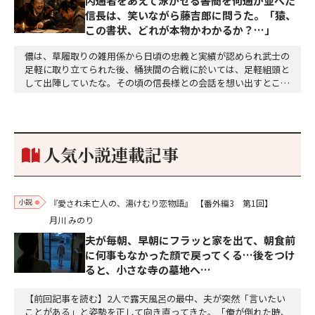
内通者をあえて泳がせる――書簡を何通か並べた
信長は、笑いながら藤吉郎に問うた。「猿、
この書状、どれが本物かわかるか？…」
儂は、草履取りの雑用係から日頃の忠義と実績が認められ武士の
足軽に取り立てられた後、桶狭間の合戦に於いては、足軽組頭と
して出陣していたな。その頃の信長様との会話を想い出すとこん
な秘話があったわ。「殿、桶狭間の戦ですが、拙者も組頭として
参加しておりました。勝てる相手とは思えないほど兵の差があり
もうした。確か今川勢1万2000に対し織田勢はわずか3000あま
り。どうして勝てたのか、未だにわかりません。…
人気小説連載記事
小説
『愛され未亡人の、湯けむり恋物語』
【番外編3 第1回】
月川 みのり
夫が毎朝、早朝にフラッと家を出て、朝食前
に何事もなかった顔で戻ってくる…後をつけ
ると、小さな寺の墓地へ…
【前回記事を読む】2人で露天風呂の最中、夫が突然「言いたい
ことがある」と姿勢を正して向き直ってきた。「俺が倒れた時、