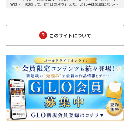
実は…」結婚して、3年目の秋を迎えた。よし子は51歳になっ
た。藤乃屋の女将として、毎日は穏やかに過ぎていく。山の木々
が色づきはじめ、宿は今日も、静かに賑わっていた。（あの崖っ
ぷちの日から、私は、ずいぶん遠くまで来た。そして、ずいぶ
ん、幸せになった）夫の雅彦は、相変わらず口数は多くな…
このサイトについて