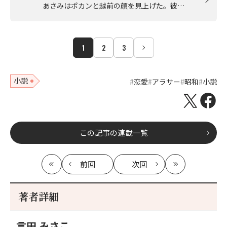
あさみはポカンと越前の顔を見上げた。彼…
1
2
3
小説
恋愛
アラサー
昭和
小説
この記事の連載一覧
前回
次回
最
の
の
最
初
記
記
新
事
事
著者詳細
へ
へ
言田 みさこ