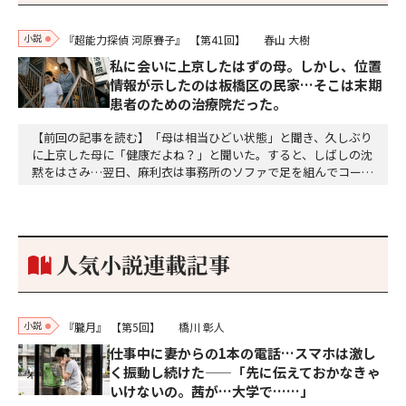
小説
『超能力探偵 河原賽子』
【第41回】
春山 大樹
私に会いに上京したはずの母。しかし、位置
情報が示したのは板橋区の民家…そこは末期
患者のための治療院だった。
【前回の記事を読む】「母は相当ひどい状態」と聞き、久しぶり
に上京した母に「健康だよね？」と聞いた。すると、しばしの沈
黙をはさみ…翌日、麻利衣は事務所のソファで足を組んでコーヒ
ーを啜っていた賽子の前に右手の握り拳を固めていきなり立ちは
だかった。「何だ、そのしかめ面は。腹でも痛いのか」麻利衣が
拳を賽子に向けて突き出し、手首を回して掌を開くとそこには1
個のサイコロが握られていた。「やはり私はあなたの超…
人気小説連載記事
小説
『朧月』
【第5回】
橋川 彰人
仕事中に妻からの1本の電話…スマホは激し
く振動し続けた——「先に伝えておかなきゃ
いけないの。茜が…大学で……」