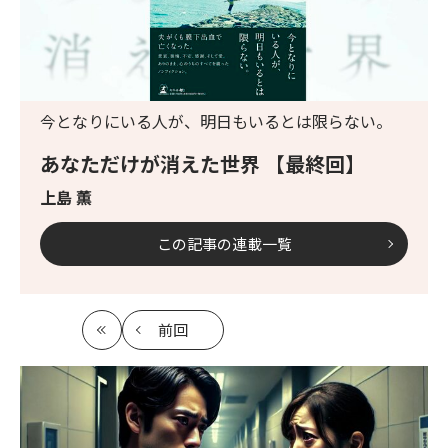
今となりにいる人が、明日もいるとは限らない。
あなただけが消えた世界 【最終回】
上島 薫
この記事の連載一覧
前回
最
の
初
記
事
へ