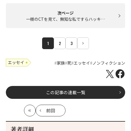
次ページ
一樹のCTを見て、無知な私ですらハッキ…
1
2
3
エッセイ
家族
死
エッセイ
ノンフィクション
この記事の連載一覧
前回
最
の
初
記
事
著者詳細