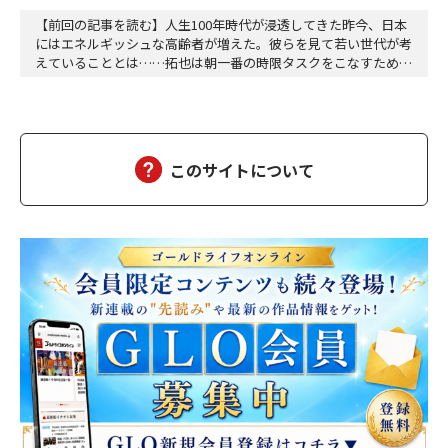
【前回の記事を読む】人生100年時代が浸透してきた昨今、日本
にはエネルギッシュな高齢者が増えた。彼らを見て若い世代が考
えていることとは……拓也は朝一番の時限タスクをこなすために
オフィスへは毎朝七時三十分前後に着く。誰もいないオフィスは
空気が澄んでいて自分の動作によって生じる音以外に余計な音が
ない。心地よく平穏な時間が流れる。自分一人の空間にどっぷり
と浸かることができる。このままオフィスには誰も現…
このサイトについて