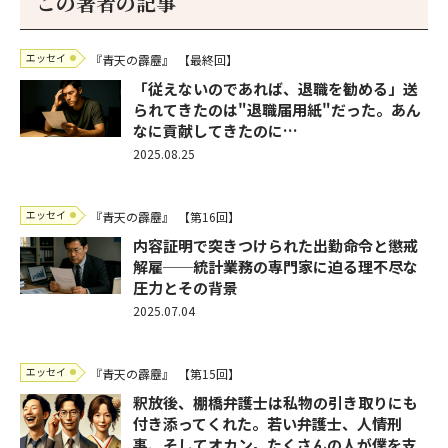
この著者の記事
エッセイ
『青天の霹靂』
【最終回】
「従えないのであれば、退職を勧める」送
られてきたのは"退職届用紙"だった。あん
なに貢献してきたのに…
2025.08.25
エッセイ
『青天の霹靂』
【第16回】
内容証明で突きつけられた出勤命令と懲戒
解雇──統計業務の専門家に迫る理不尽な
圧力とその背景
2025.07.04
エッセイ
『青天の霹靂』
【第15回】
釈放後、棚橋弁護士は私物の引き取りにも
付き添ってくれた。若い弁護士、人情刑
事、そしてオカン。たくさんの人が僕を支