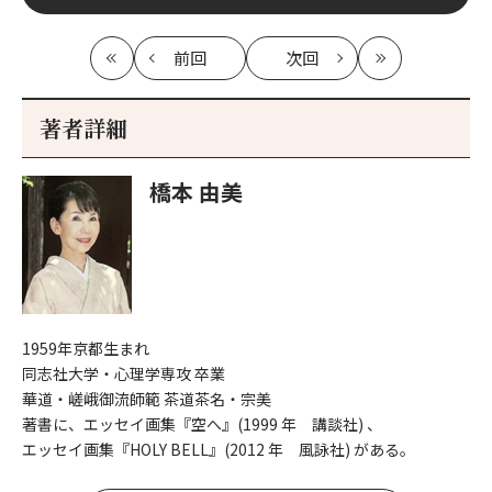
前回
次回
最
の
の
最
初
記
記
新
事
事
著者詳細
へ
へ
橋本 由美
1959年京都生まれ
同志社大学・心理学専攻 卒業
華道・嵯峨御流師範 茶道茶名・宗美
著書に、エッセイ画集『空へ』(1999 年 講談社) 、
エッセイ画集『HOLY BELL』(2012 年 風詠社) がある。