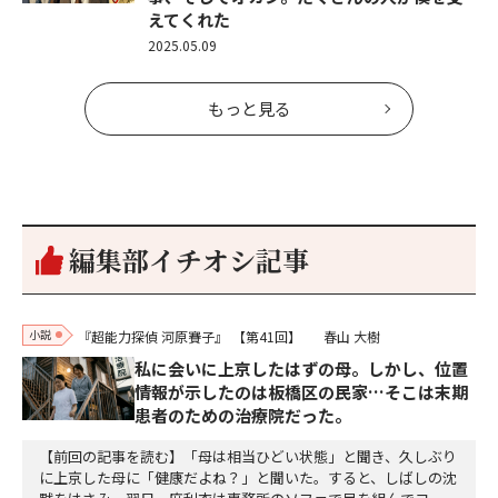
えてくれた
2025.05.09
もっと見る
編集部イチオシ記事
小説
『超能力探偵 河原賽子』
【第41回】
春山 大樹
私に会いに上京したはずの母。しかし、位置
情報が示したのは板橋区の民家…そこは末期
患者のための治療院だった。
【前回の記事を読む】「母は相当ひどい状態」と聞き、久しぶり
に上京した母に「健康だよね？」と聞いた。すると、しばしの沈