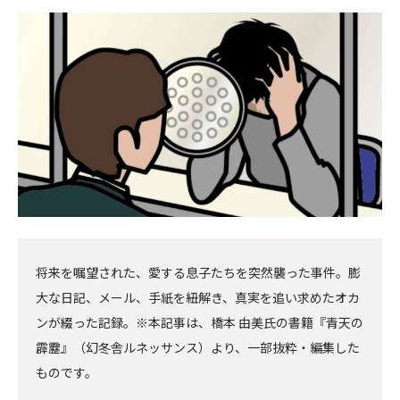
初
記
記
新
事
事
へ
へ
将来を嘱望された、愛する息子たちを突然襲った事件。膨
大な日記、メール、手紙を紐解き、真実を追い求めたオカ
ンが綴った記録。※本記事は、橋本 由美氏の書籍『青天の
霹靂』（幻冬舎ルネッサンス）より、一部抜粋・編集した
ものです。