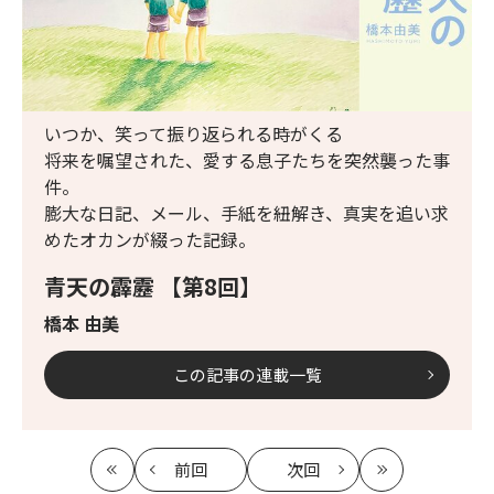
いつか、笑って振り返られる時がくる
将来を嘱望された、愛する息子たちを突然襲った事
件。
膨大な日記、メール、手紙を紐解き、真実を追い求
めたオカンが綴った記録。
青天の霹靂 【第8回】
橋本 由美
この記事の連載一覧
前回
次回
最
の
の
最