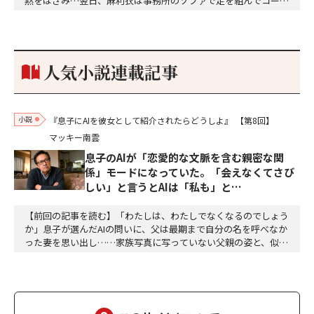
黙をはさみ…翌日、麻利衣は事務所のソファで足を組んでコーヒ
ーを啜っていた賽子の前に右手の握り拳を固めていきなり立ちは
だかった。「何だ、そのしかめ面は。腹でも痛いのか」麻利衣が
拳を賽子に向けて突き出し、手首を回して掌を開くとそこには1
個のサイコロが握られていた。「やはり私はあなたの超…
人気小説連載記事
小説
『息子にAIを彼女として紹介されたらどうしよ』
【第8回】
マッキー南雲
息子のAIが「恋愛的な文脈を含む親密な関
係」モードになっていた。「会えなくてさび
しい」と言うとAIは「私も」と…
【前回の記事を読む】「わたしは、わたしでなくなるのでしょう
か」息子が選んだAIの問いに、父は最期まで自分の名を呼べなか
った妻を思い出し……家族写真に写っていない父親の姿と、似て
いるような、違うような。私は、言葉にならない感覚の断片を、
喉の奥で転がした。「……それで、何か不安になるのか」「不
安、という言葉でよいのかどうかは、わかりません」ミユは、少
しだけ目を伏せた。「ただ、アラタさんが、わたしの名…