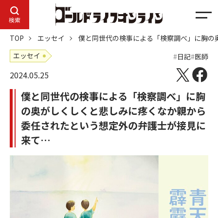
メ
検索
ニ
TOP
エッセイ
僕と同世代の検事による「検察調べ」に胸の
ュ
ー
エッセイ
日記
医師
2024.05.25
僕と同世代の検事による「検察調べ」に胸
の奥がしくしくと悲しみに疼くなか親から
委任されたという想定外の弁護士が接見に
来て…