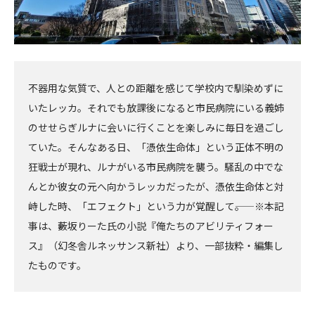
不器用な気質で、人との距離を感じて学校内で馴染めずに
いたレッカ。それでも放課後になると市民病院にいる義姉
のせせらぎルナに会いに行くことを楽しみに毎日を過ごし
ていた。そんなある日、「憑依生命体」という正体不明の
狂戦士が現れ、ルナがいる市民病院を襲う。騒乱の中でな
んとか彼女の元へ向かうレッカだったが、憑依生命体と対
峙した時、「エフェクト」という力が覚醒して――。 ※本記
事は、藪坂りーた氏の小説『俺たちのアビリティフォー
ス』（幻冬舎ルネッサンス新社）より、一部抜粋・編集し
たものです。