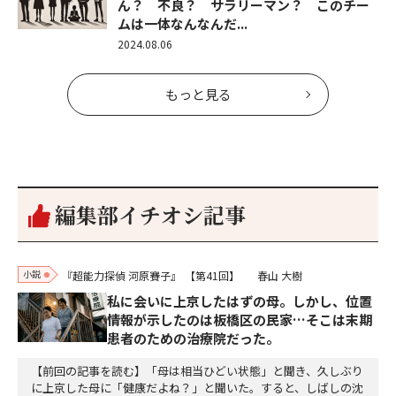
ん？ 不良？ サラリーマン？ このチー
ムは一体なんなんだ...
2024.08.06
もっと見る
編集部イチオシ記事
小説
『超能力探偵 河原賽子』
【第41回】
春山 大樹
私に会いに上京したはずの母。しかし、位置
情報が示したのは板橋区の民家…そこは末期
患者のための治療院だった。
【前回の記事を読む】「母は相当ひどい状態」と聞き、久しぶり
に上京した母に「健康だよね？」と聞いた。すると、しばしの沈