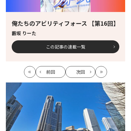
俺たちのアビリティフォース 【第16回】
藪坂 りーた
この記事の連載一覧
前回
次回
最
の
の
最
初
記
記
新
事
事
へ
へ