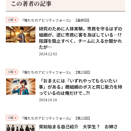
この著者の記事
小説
『俺たちのアビリティフォース』
【最終回】
研究のために人体実験。市民を守るはずの
組織が、逆に市民に害を及ぼしている―!?
陰謀を阻止すべく、チームに入るか聞かれ
たが…
2024.12.02
小説
『俺たちのアビリティフォース』
【第23回】
「おまえには『いずれやってもらいたい
事』がある」敵組織のボスと同じ能力を持
っているのは俺だけで...?!
2024.10.10
小説
『俺たちのアビリティフォース』
【第22回】
突如始まる自己紹介 大学生？ お姉さ