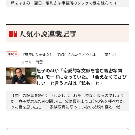
黙をはさみ…翌日、麻利衣は事務所のソファで足を組んでコーヒ
ーを啜っていた賽子の前に右手の握り拳を固めていきなり立ちは
だかった。「何だ、そのしかめ面は。腹でも痛いのか」麻利衣が
拳を賽子に向けて突き出し、手首を回して掌を開くとそこには1
個のサイコロが握られていた。「やはり私はあなたの超…
人気小説連載記事
小説
『息子にAIを彼女として紹介されたらどうしよ』
【第8回】
マッキー南雲
息子のAIが「恋愛的な文脈を含む親密な関
係」モードになっていた。「会えなくてさび
しい」と言うとAIは「私も」と…
【前回の記事を読む】「わたしは、わたしでなくなるのでしょう
か」息子が選んだAIの問いに、父は最期まで自分の名を呼べなか
った妻を思い出し……家族写真に写っていない父親の姿と、似て
いるような、違うような。私は、言葉にならない感覚の断片を、
喉の奥で転がした。「……それで、何か不安になるのか」「不
安、という言葉でよいのかどうかは、わかりません」ミユは、少
しだけ目を伏せた。「ただ、アラタさんが、わたしの名…