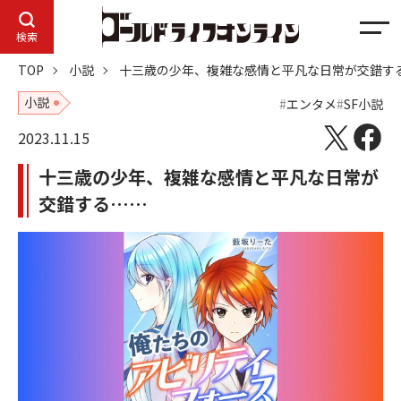
メ
検索
ニ
TOP
小説
十三歳の少年、複雑な感情と平凡な日常が交錯す
ュ
ー
小説
エンタメ
SF小説
2023.11.15
十三歳の少年、複雑な感情と平凡な日常が
交錯する……