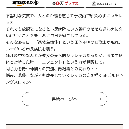
不器用な気質で、人との距離を感じて学校内で馴染めずにいたレ
ッカ。
それでも放課後になると市民病院にいる義姉のせせらぎルナに会
いに行くことを楽しみに毎日を過ごしていた。
そんなある日、「憑依生命体」という正体不明の狂戦士が現れ、
ルナがいる市民病院を襲う。
騒乱の中でなんとか彼女の元へ向かうレッカだったが、憑依生命
体と対峙した時、「エフェクト」という力が覚醒して――。
同じ力を持つ仲間との交流、敵組織との関わり……
悩み、葛藤しながらも成長していくレッカの姿を描くSFビルドゥ
ングスロマン。
書籍ページへ