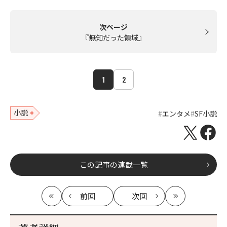
次ページ
『無知だった領域』
1
2
小説
エンタメ
SF小説
この記事の連載一覧
前回
次回
最
の
の
最
初
記
記
新
事
事