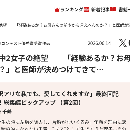
ランキング
新着記事
書籍
絶望──「経験あるか？お母さんの前やから言えへんのか？」と医師が
2026.06.14
コンテスト優秀賞受賞作品
中2女子の絶望──「経験あるか？お
？」と医師が決めつけてきて…
訳アリな私でも、愛してくれますか」最終回記
！総集編ピックアップ 【第2回】
 千鶴
学生の頃に左胸を除去し、片胸がないくるみ。年齢を理由に恋
に積極的になれない千春。“ブス”として生きてきた理子…自分