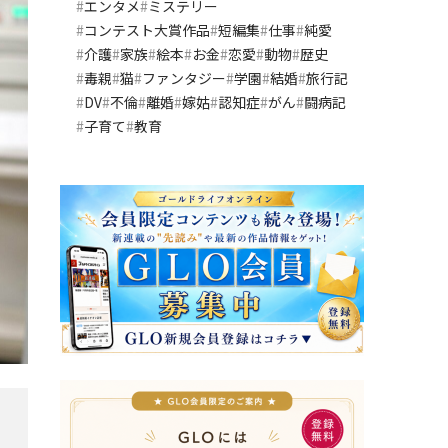
エンタメ
ミステリー
コンテスト大賞作品
短編集
仕事
純愛
介護
家族
絵本
お金
恋愛
動物
歴史
毒親
猫
ファンタジー
学園
結婚
旅行記
DV
不倫
離婚
嫁姑
認知症
がん
闘病記
子育て
教育