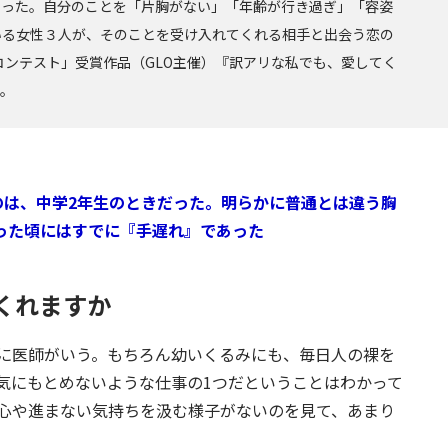
なった。自分のことを「片胸がない」「年齢が行き過ぎ」「容姿
いる女性３人が、そのことを受け入れてくれる相手と出会う恋の
コンテスト」受賞作品（GLO主催）『訳アリな私でも、愛してく
す。
のは、中学2年生のときだった。明らかに普通とは違う胸
った頃にはすでに『手遅れ』であった
くれますか
に医師がいう。もちろん幼いくるみにも、毎日人の裸を
気にもとめないような仕事の1つだということはわかって
心や進まない気持ちを汲む様子がないのを見て、あまり