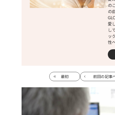
の
の
G
愛
し
ッ
性
最初
前回
の記事