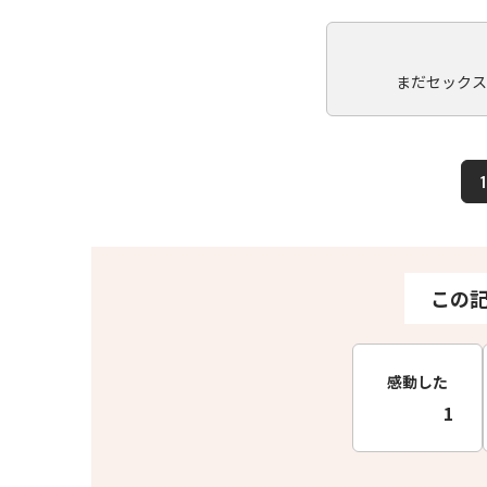
まだセックス
1
この
感動した
1