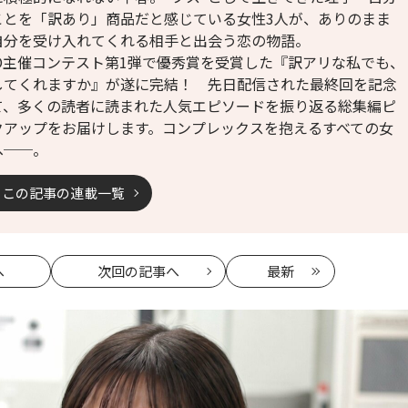
ことを「訳あり」商品だと感じている女性3人が、ありのまま
自分を受け入れてくれる相手と出会う恋の物語。
LO主催コンテスト第1弾で優秀賞を受賞した『訳アリな私でも、
してくれますか』が遂に完結！ 先日配信された最終回を記念
て、多くの読者に読まれた人気エピソードを振り返る総集編ピ
クアップをお届けします。コンプレックスを抱えるすべての女
へ──。
この記事の連載一覧
へ
次回
の記事へ
最新