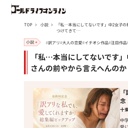
TOP
小説
「私…本当にしてないです」中2女子の
つけてきて…
小説
訳アリ
大人の恋愛
イチオシ作品
注目作品
「私…本当にしてないです」
さんの前やから言えへんのか
「
念
十束
中
愛