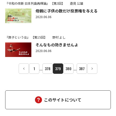
『令和の改新 日本列島再輝論』
【第3回】
邉見 公雄
母親に子供の数だけ投票権を与える
2020.06.06
『良子という女』
【第15回】
野村 よし
そんなもの効きませんよ
2020.06.06
...
...
1
378
379
380
387
このサイトについて