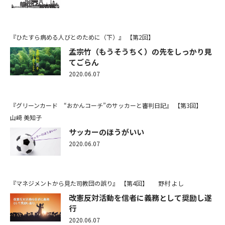
『ひたすら病める人びとのために（下）』
【第2回】
孟宗竹（もうそうちく）の先をしっかり見
てごらん
2020.06.07
『グリーンカード “おかんコーチ”のサッカーと審判日記』
【第3回】
山﨑 美知子
サッカーのほうがいい
2020.06.07
『マネジメントから見た司教団の誤り』
【第4回】
野村 よし
改憲反対活動を信者に義務として奨励し遂
行
2020.06.07