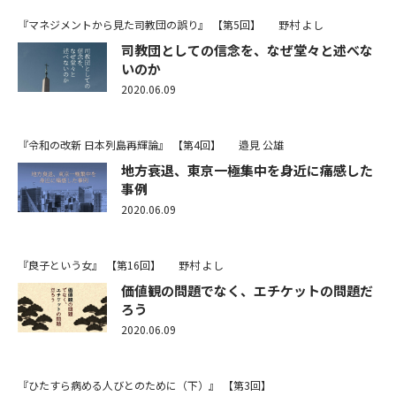
『マネジメントから見た司教団の誤り』
【第5回】
野村 よし
司教団としての信念を、なぜ堂々と述べな
いのか
2020.06.09
『令和の改新 日本列島再輝論』
【第4回】
邉見 公雄
地方衰退、東京一極集中を身近に痛感した
事例
2020.06.09
『良子という女』
【第16回】
野村 よし
価値観の問題でなく、エチケットの問題だ
ろう
2020.06.09
『ひたすら病める人びとのために（下）』
【第3回】