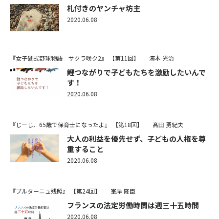
札付きのヤンチャ坊主
2020.06.08
『女子硬式野球物語 サクラ咲ク2』
【第11回】
濱本 光治
鯉つながりで子どもたちを激励したいんで
す！
2020.06.08
『じーじ、65歳で保育士になったよ』
【第18回】
髙田 勇紀夫
大人の利益を優先せず、子どもの人権を尊
重すること
2020.06.08
『ブルターニュ残照』
【第24回】
峯岸 隆臣
フランスの法定労働時間は週三十五時間
2020.06.08