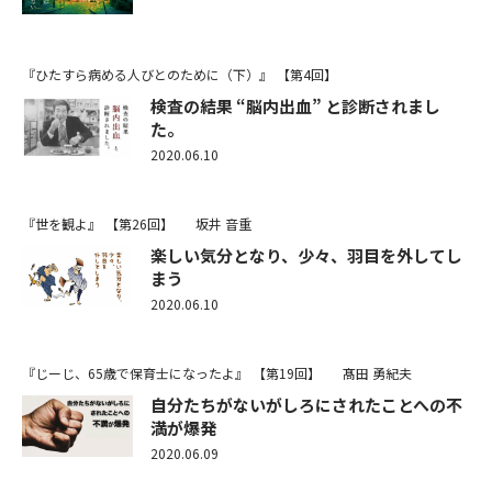
『ひたすら病める人びとのために（下）』
【第4回】
検査の結果 “脳内出血” と診断されまし
た。
2020.06.10
『世を観よ』
【第26回】
坂井 音重
楽しい気分となり、少々、羽目を外してし
まう
2020.06.10
『じーじ、65歳で保育士になったよ』
【第19回】
髙田 勇紀夫
自分たちがないがしろにされたことへの不
満が爆発
2020.06.09