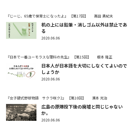
『じーじ、65歳で保育士になったよ』
【第17回】
髙田 勇紀夫
机の上には鉛筆・消しゴム以外は禁止であ
る
2020.06.06
『日本で一番ユーモラスな理科の先生』
【第15回】
根本 隆正
日本人が日本語を大切にしなくてよいので
しょうか
2020.06.06
『女子硬式野球物語 サクラ咲ク2』
【第10回】
濱本 光治
広島の原爆投下後の廃墟と同じじゃない
か。
2020.06.06