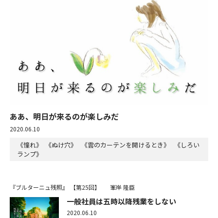
ああ、明日が来るのが楽しみだ
2020.06.10
《憧れ》 《ぬけ穴》 《雲のカーテンを開けるとき》 《しろい
ランプ》
『ブルターニュ残照』
【第25回】
峯岸 隆臣
一般社員は五時以降残業をしない
2020.06.10