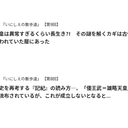
『いにしえの散歩道』
【第9回】
皇は異常すぎるくらい長生き?! その謎を解くカギは古
われていた暦にあった
『いにしえの散歩道』
【第8回】
史を再考する『記紀』の読み方―。「倭王武＝雄略天皇
流布されているが、これが成立しないとなると...