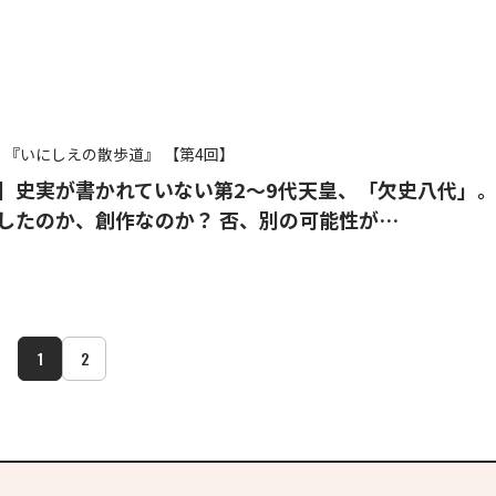
『いにしえの散歩道』
【第4回】
】史実が書かれていない第2～9代天皇、「欠史八代」
したのか、創作なのか？ 否、別の可能性が…
1
2