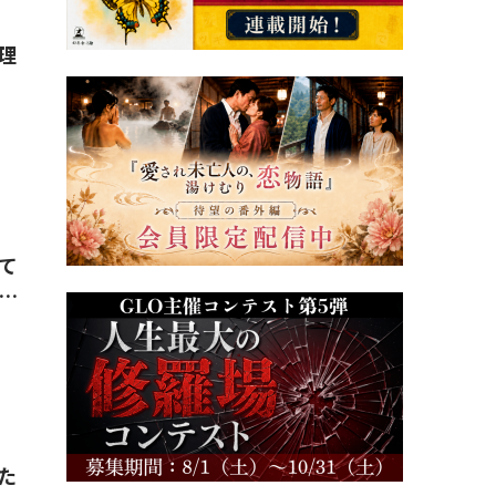
理
て
…
た