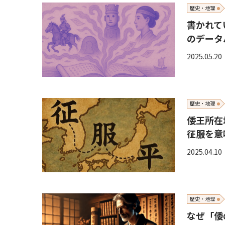
歴史・地理
書かれて
のデータ
2025.05.20
歴史・地理
倭王所在
征服を意
2025.04.10
歴史・地理
なぜ「倭