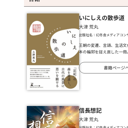
いにしえの散歩道
大津 荒丸
出版社名：幻冬舎メディアコン
王朝の変遷、言語、生活文
本の輪郭を捉え直した一冊
書籍ページ
信長想記
大津 荒丸
出版社名：幻冬舎メディアコン