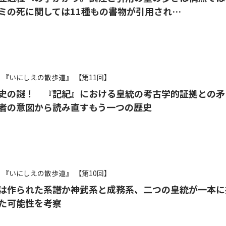
ザナミの死に関しては11種もの書物が引用され…
『いにしえの散歩道』
【第11回】
史の謎！ 『記紀』における皇統の考古学的証拠との矛
者の意図から読み直すもう一つの歴史
『いにしえの散歩道』
【第10回】
は作られた系譜か――神武系と成務系、二つの皇統が一本に
た可能性を考察