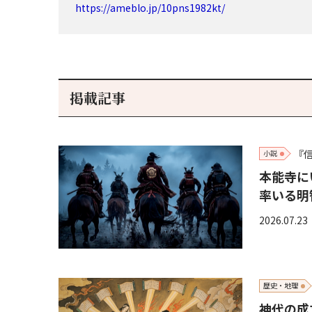
https://ameblo.jp/10pns1982kt/
掲載記事
『
小説
本能寺に
率いる明
2026.07.23
歴史・地理
神代の成