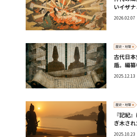
い――イ
2026.02.07
歴史・地理
古代日本
盾。編纂
2025.12.13
歴史・地理
『記紀』
ぎ木され
2025.10.23