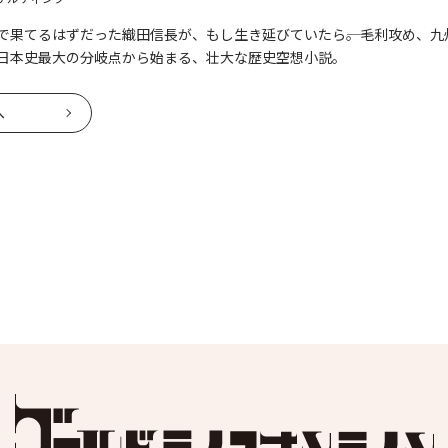
で果てるはずだった織田信長が、もし生き延びていたら――。毛利攻め、九
日本史最大の分岐点から始まる、壮大な歴史空想小説。
へ