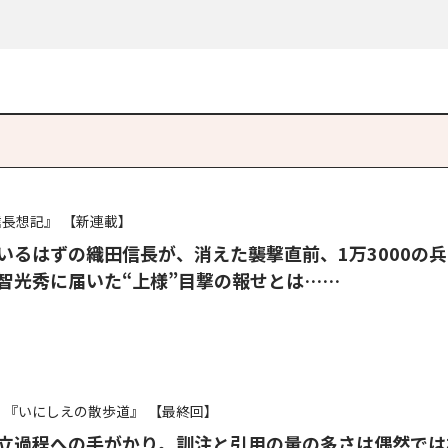
信長想記』
【新連載】
いるはずの織田信長が、消えた――襲撃直前、1万3000の
智光秀に届いた“上様”目撃の報せとは……
『いにしえの散歩道』
【最終回】
立過程への手がかり。訓注と引用の量の多さは偶然では