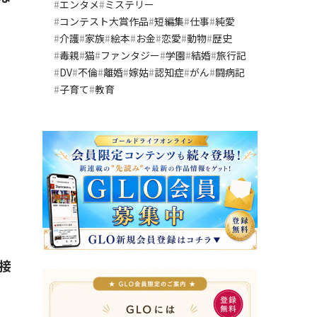
エンタメ
ミステリー
コンテスト大賞作品
短編集
仕事
純愛
介護
家族
絵本
お金
恋愛
動物
歴史
毒親
猫
ファンタジー
学園
結婚
旅行記
DV
不倫
離婚
嫁姑
認知症
がん
闘病記
子育て
教育
接