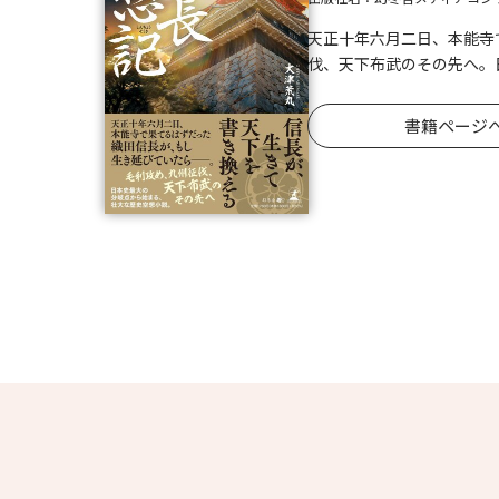
天正十年六月二日、本能寺
伐、天下布武のその先へ。
書籍ページ