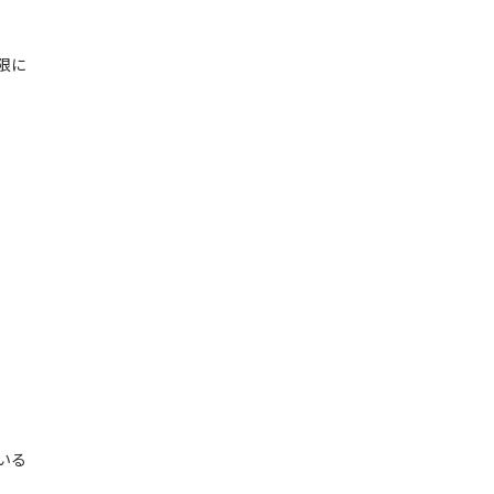
限に
いる