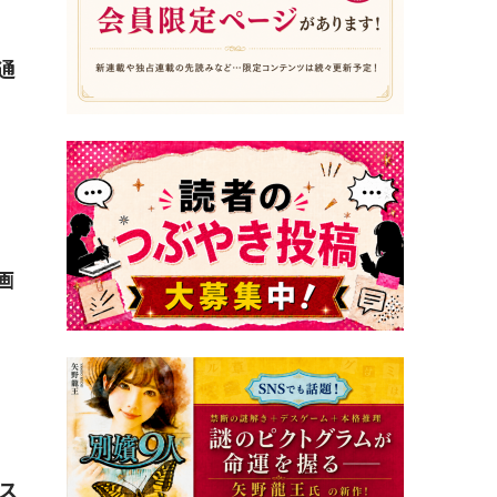
通
画
ス