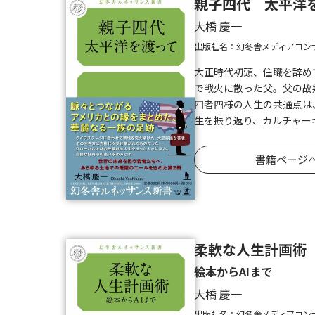
親子四代 太平洋
大橋 慶一
出版社名：幻冬舎メディアコン
大正時代初頭、住職を辞め
で戦火に散った父。父の故
四者四様の人生の共通点は
生を振り返り、カルチャー
書籍ページ
柔軟な人生計画術
絵本からAIまで
大橋 慶一
出版社名：幻冬舎メディアコン