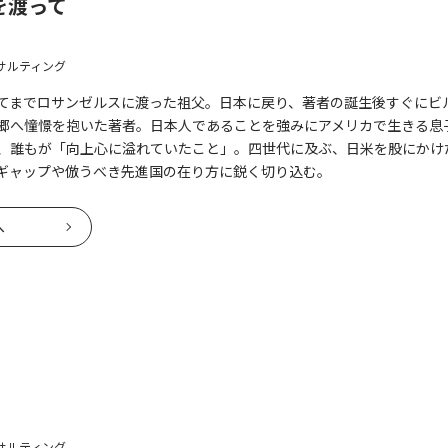
を渡って
サルティング
てまでロサンゼルスに渡った祖父。日本に戻り、著者の誕生後すぐにビ
郷へ憧憬を抱いた著者。日本人であることを強みにアメリカで生きる息
、誰もが「向上心に溢れていたこと」。四世代に及ぶ、日米を股にかけ
ギャップや倣うべき先進国の在り方に鋭く切り込む。
へ
サルティング