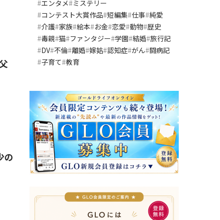
エンタメ
ミステリー
コンテスト大賞作品
短編集
仕事
純愛
介護
家族
絵本
お金
恋愛
動物
歴史
毒親
猫
ファンタジー
学園
結婚
旅行記
DV
不倫
離婚
嫁姑
認知症
がん
闘病記
父
子育て
教育
少の