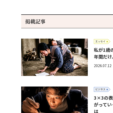
掲載記事
エッセイ
私が1歳
年間だけ
2026.07.12
ビジネス
3×3の
がってい
は