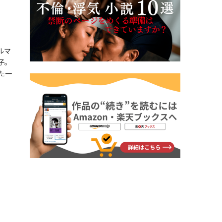
ルマ
子。
た一