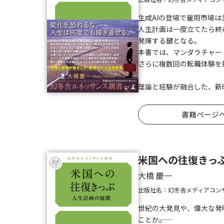
生成AIの登場で雇用市場
人生計画は一度立てたら終
発揮する鍵となる。
本書では、マンダラチャー
さらに複数回の転職体験を
理論と経験が融合した、新
書籍ページ
米国への往復きっ
大橋 慶一
出版社名：幻冬舎メディアコン
世紀の大発見や、偉大な発
ことか――。