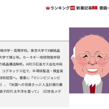
ランキング
新着記事
書籍
駒場中学・高等学校。東京大学でX線結晶
大学で博士号。カーネギー地球物理学研
結晶構造解析。ARCO石油ガス会社中央
。コグネックス社で、半導体製造・検査装
技術経営へ。著書に『マシンビジョンビ
6）、『米国への往復きっぷ 人生計画の展
『親子四代 太平洋を渡って』（幻冬舎メデ