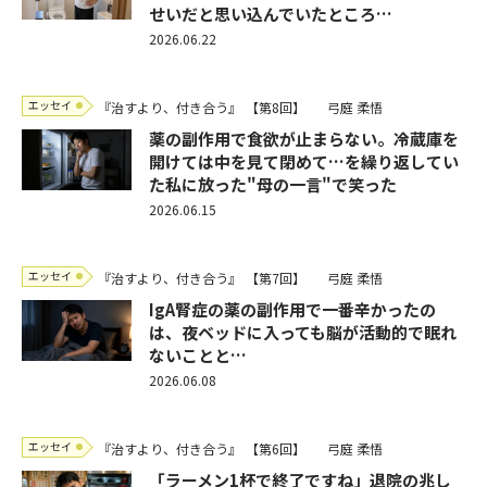
せいだと思い込んでいたところ…
2026.06.22
エッセイ
『治すより、付き合う』
【第8回】
弓庭 柔悟
薬の副作用で食欲が止まらない。冷蔵庫を
開けては中を見て閉めて…を繰り返してい
た私に放った"母の一言"で笑った
2026.06.15
エッセイ
『治すより、付き合う』
【第7回】
弓庭 柔悟
IgA腎症の薬の副作用で一番辛かったの
は、夜ベッドに入っても脳が活動的で眠れ
ないことと…
2026.06.08
エッセイ
『治すより、付き合う』
【第6回】
弓庭 柔悟
「ラーメン1杯で終了ですね」退院の兆し