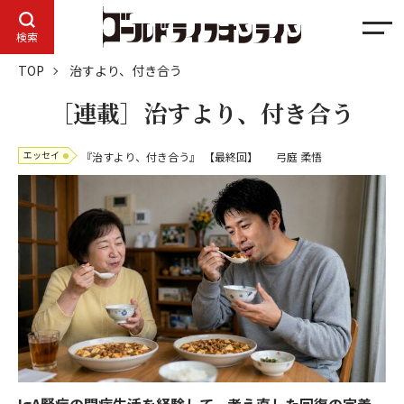
メ
検索
ニ
TOP
治すより、付き合う
ュ
ー
［連載］治すより、付き合う
エッセイ
『治すより、付き合う』
【最終回】
弓庭 柔悟
IgA腎症の闘病生活を経験して、考え直した回復の定義。