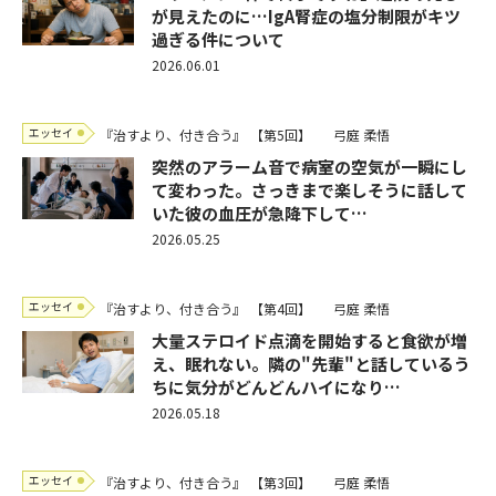
が見えたのに…IgA腎症の塩分制限がキツ
過ぎる件について
2026.06.01
エッセイ
『治すより、付き合う』
【第5回】
弓庭 柔悟
突然のアラーム音で病室の空気が一瞬にし
て変わった。さっきまで楽しそうに話して
いた彼の血圧が急降下して…
2026.05.25
エッセイ
『治すより、付き合う』
【第4回】
弓庭 柔悟
大量ステロイド点滴を開始すると食欲が増
え、眠れない。隣の"先輩"と話しているう
ちに気分がどんどんハイになり…
2026.05.18
エッセイ
『治すより、付き合う』
【第3回】
弓庭 柔悟