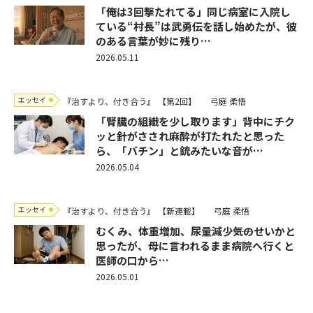
「俺は3回撃たれてる」同じ病室に入院し
ている“村長”は武勇伝を話し始めたが、彼
のある言葉が妙に残り…
2026.05.11
エッセイ
『治すより、付き合う』
【第2回】
弓庭 柔悟
「腎臓の組織を少し取ります」背中にチク
ッと針がさされ麻酔が打たれたと思った
ら、「バチン」と銃みたいな音が…
2026.05.04
エッセイ
『治すより、付き合う』
【新連載】
弓庭 柔悟
むくみ、体重増加、尿量減少――気のせいかと
思ったが、母に言われるまま病院へ行くと
医師の口から…
2026.05.01