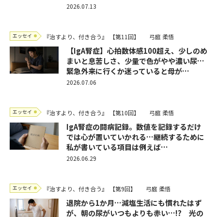
2026.07.13
エッセイ
『治すより、付き合う』
【第11回】
弓庭 柔悟
【IgA腎症】心拍数体感100超え、少しのめ
まいと息苦しさ、少量で色がやや濃い尿…
緊急外来に行くか迷っていると母が…
2026.07.06
エッセイ
『治すより、付き合う』
【第10回】
弓庭 柔悟
IgA腎症の闘病記録。数値を記録するだけ
では心が置いていかれる…継続するために
私が書いている項目は例えば…
2026.06.29
エッセイ
『治すより、付き合う』
【第9回】
弓庭 柔悟
退院から1か月…減塩生活にも慣れたはず
が、朝の尿がいつもよりも赤い…!? 光の