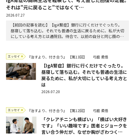
それは"元に戻ること"ではなくて…
2026.07.27
【前回の記事を読む】【IgA腎症】銀行に行くだけでぐったり。
昼寝して落ち込む。それでも普通の生活に戻るために、私が大切
にしている考え方とは通院日。待合で、以前の自分と同じ顔の人
を見る。不安そうで、情報を探していて、少し固い。私は思う。
大丈夫とは言えない。だが、進めるとは言える。診察室。「安定
してます」主治医が言う。この言葉を何度も聞いた。だが今日は
エッセイ
『治すより、付き合う』
【第13回】
弓庭 柔悟
違う響きだった。通過点ではなく、状態名としての安…
【IgA腎症】銀行に行くだけでぐったり。
昼寝して落ち込む。それでも普通の生活に
戻るために、私が大切にしている考え方と
は
2026.07.20
エッセイ
『治すより、付き合う』
【第12回】
弓庭 柔悟
「クレアチニンも横ばい」「横ばい大好き
です」「いい趣味です」医者とジョークを
言い合う仲だが、なぜか胸がざわつく…