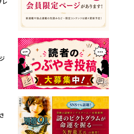
サレ
ジ
さ