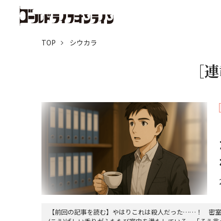
TOP
シウカラ
［連
【前回の記事を読む】やはりこれは殺人だった……！ 密