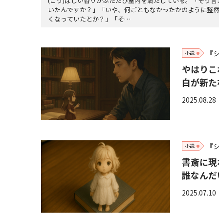
(こう)ばしい香りがふたたび室内を満たしている。「そう
いたんですか？」「いや、何ごともなかったかのように整
くなっていたとか？」「そ…
『
小説
やはりこ
白が新た
2025.08.28
『
小説
書斎に現
誰なんだ
2025.07.10