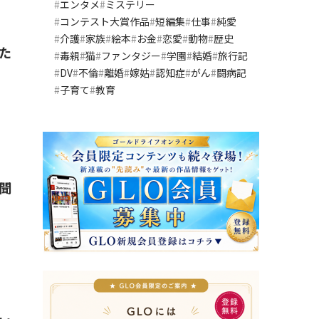
エンタメ
ミステリー
コンテスト大賞作品
短編集
仕事
純愛
介護
家族
絵本
お金
恋愛
動物
歴史
た
毒親
猫
ファンタジー
学園
結婚
旅行記
DV
不倫
離婚
嫁姑
認知症
がん
闘病記
子育て
教育
聞