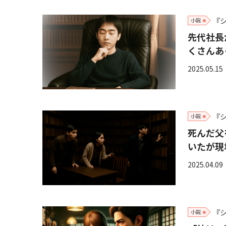
『
小説
先代社長
くさんあ
2025.05.15
『
小説
死んだ父
いたが現場
2025.04.09
『
小説