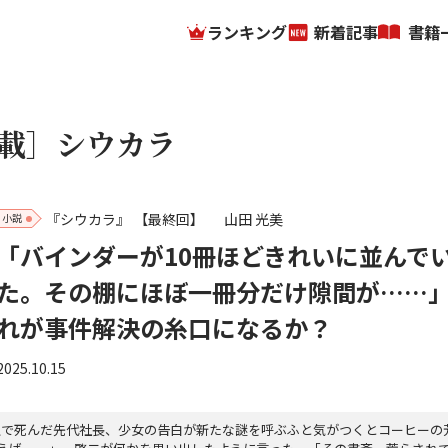
ランキング
新着記事
書籍
載］シウカラ
『シウカラ』
【最終回】
山田 光美
小説
「バインダーが10冊ほどきれいに並んで
た。その棚にほぼ一冊分だけ隙間が……
れが事件解決の糸口になるか？
2025.10.15
室で死んだ先代社長、少女の告白が新たな謎を呼ぶふと気がつくとコーヒーの