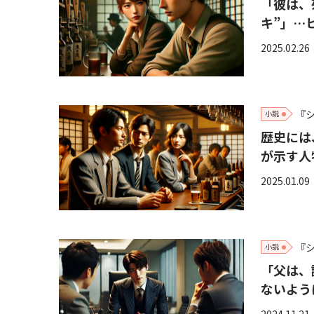
「彼は、
キ”」…
2025.02.26
『
小説
歴史には
が示す人
2025.01.09
『
小説
「父は、
ないよう