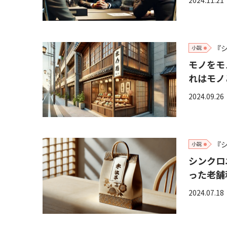
2024.11.21
『
小説
モノをモ
れはモノ
2024.09.26
『
小説
シンクロ
った老
2024.07.18