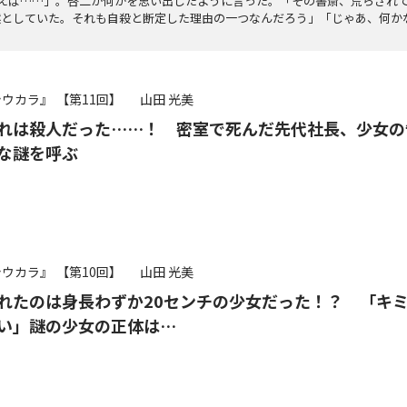
言えば……」。啓二が何かを思い出したように言った。「その書斎、荒らされ
然としていた。それも自殺と断定した理由の一つなんだろう」「じゃあ、何か
シウカラ』
【第11回】
山田 光美
れは殺人だった……！ 密室で死んだ先代社長、少女の
な謎を呼ぶ
シウカラ』
【第10回】
山田 光美
れたのは身長わずか20センチの少女だった！？ 「キ
い」謎の少女の正体は…