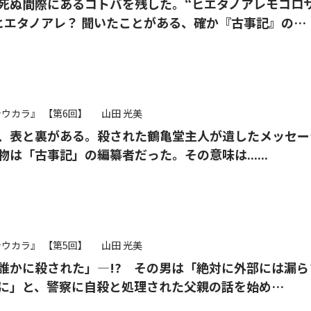
死ぬ間際にあるコトバを残した。“ヒエタノアレモコロ
ヒエタノアレ？ 聞いたことがある、確か『古事記』の…
シウカラ』
【第6回】
山田 光美
、表と裏がある。殺された鶴亀堂主人が遺したメッセー
物は「古事記」の編纂者だった。その意味は......
シウカラ』
【第5回】
山田 光美
誰かに殺された」—!? その男は「絶対に外部には漏ら
に」と、警察に自殺と処理された父親の話を始め…