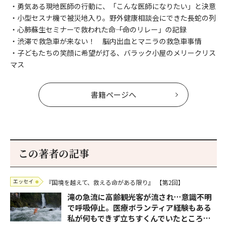
・勇気ある現地医師の行動に、「こんな医師になりたい」と決意
・小型セスナ機で被災地入り。野外健康相談会にできた長蛇の列
・心肺蘇生セミナーで救われた命――「命のリレー」の記録
・渋滞で救急車が来ない！ 脳内出血とマニラの救急車事情
・子どもたちの笑顔に希望が灯る、バラック小屋のメリークリス
マス
書籍ページへ
この著者の記事
エッセイ
『国境を越えて、救える命がある限り』
【第2回】
滝の急流に高齢観光客が流され…意識不明
で呼吸停止。医療ボランティア経験もある
私が何もできず立ちすくんでいたところ…