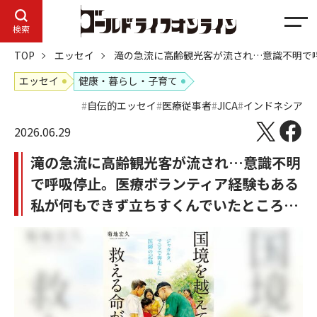
メ
検索
ニ
TOP
エッセイ
滝の急流に高齢観光客が流され…意識不明で
ュ
ー
エッセイ
健康・暮らし・子育て
自伝的エッセイ
医療従事者
JICA
インドネシア
2026.06.29
滝の急流に高齢観光客が流され…意識不明
で呼吸停止。医療ボランティア経験もある
私が何もできず立ちすくんでいたところ…