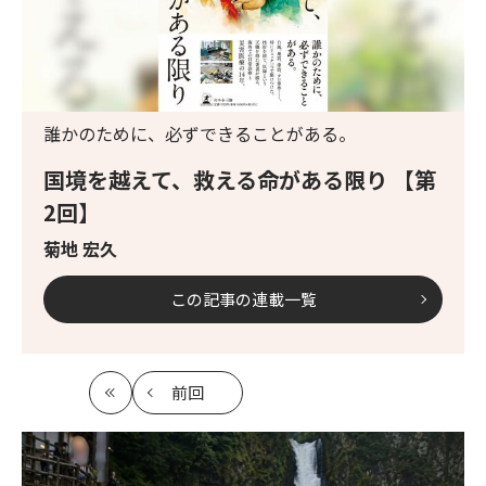
誰かのために、必ずできることがある。
国境を越えて、救える命がある限り 【第
2回】
菊地 宏久
この記事の連載一覧
前回
最
の
初
記
事
へ