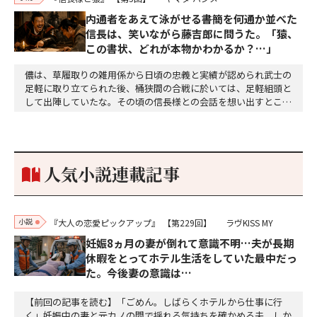
内通者をあえて泳がせる――書簡を何通か並べた
信長は、笑いながら藤吉郎に問うた。「猿、
この書状、どれが本物かわかるか？…」
儂は、草履取りの雑用係から日頃の忠義と実績が認められ武士の
足軽に取り立てられた後、桶狭間の合戦に於いては、足軽組頭と
して出陣していたな。その頃の信長様との会話を想い出すとこん
な秘話があったわ。「殿、桶狭間の戦ですが、拙者も組頭として
参加しておりました。勝てる相手とは思えないほど兵の差があり
もうした。確か今川勢1万2000に対し織田勢はわずか3000あま
り。どうして勝てたのか、未だにわかりません。…
人気小説連載記事
小説
『大人の恋愛ピックアップ』
【第229回】
ラヴKISS MY
妊娠8ヵ月の妻が倒れて意識不明…夫が長期
休暇をとってホテル生活をしていた最中だっ
た。今後妻の意識は…
【前回の記事を読む】「ごめん。しばらくホテルから仕事に行
く」妊娠中の妻と元カノの間で揺れる気持ちを確かめる夫。しか