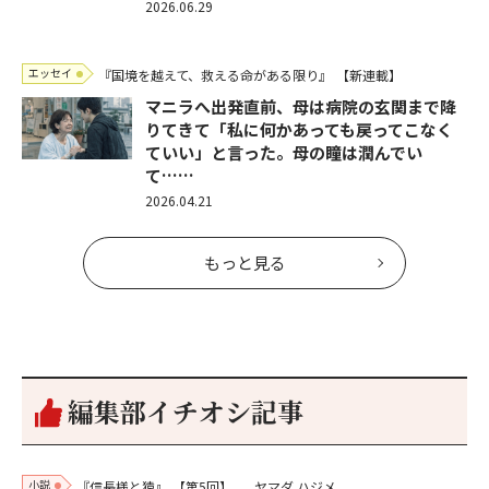
2026.06.29
エッセイ
『国境を越えて、救える命がある限り』
【新連載】
マニラへ出発直前、母は病院の玄関まで降
りてきて「私に何かあっても戻ってこなく
ていい」と言った。母の瞳は潤んでい
て……
2026.04.21
もっと見る
編集部イチオシ記事
小説
『信長様と猿』
【第5回】
ヤマダ ハジメ