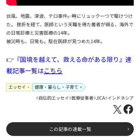
台風、地震、津波、テロ事件――。時にリュック一つで駆けつけ
た。 挫折を経て、医師という天職を得た著者が綴る、海外で
の日常診療と災害医療の14年。
被災時も、日常も。駐在医師が見つめた14年。
👉
『国境を越えて、救える命がある限り』連
載記事一覧は
こちら
エッセイ
健康・暮らし・子育て
自伝的エッセイ
医療従事者
JICA
インドネシア
この記事の連載一覧