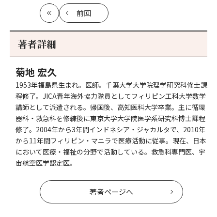
前回
最
の
初
記
事
著者詳細
へ
菊地 宏久
1953年福島県生まれ。医師。千葉大学大学院理学研究科修士課
程修了。JICA青年海外協力隊員としてフィリピン工科大学数学
講師として派遣される。帰国後、高知医科大学卒業。主に循環
器科・救急科を修練後に東京大学大学院医学系研究科博士課程
修了。2004年から3年間インドネシア・ジャカルタで、2010年
から11年間フィリピン・マニラで医療活動に従事。現在、日本
において医療・福祉の分野で活動している。救急科専門医、宇
宙航空医学認定医。
著者ページへ