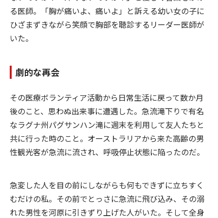
る医師。「胸が痛いよ、痛いよ」と訴える幼い女の子に
ひざまずきながら笑顔で胸部を聴診するリーダー医師が
いた。
劇的な再会
その医療ボランティア活動から日常生活に戻って数か月
後のこと、思わぬ出来事に遭遇した。急流滝下りで有名
なラグナ州パグサンハン滝に週末を利用して友人たちと
共に行った時のこと。オーストラリアから来た高齢の男
性観光客が急流に流され、呼吸停止状態に陥ったのだ。
急変した人を目の前にしながらも何もできずに立ちすく
むだけの私。その前でとっさに急流に飛び込み、その溺
れた男性を河原に引きずり上げた人がいた。そして全身