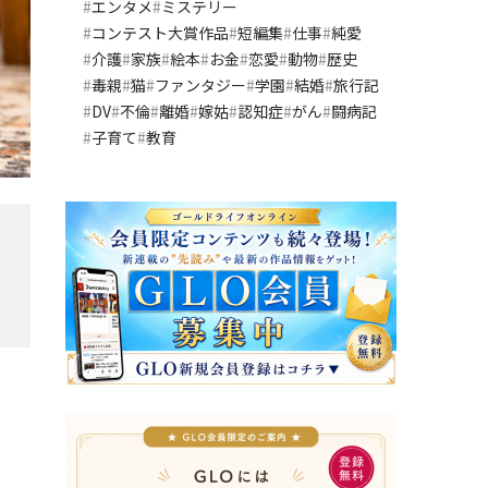
エンタメ
ミステリー
コンテスト大賞作品
短編集
仕事
純愛
介護
家族
絵本
お金
恋愛
動物
歴史
毒親
猫
ファンタジー
学園
結婚
旅行記
DV
不倫
離婚
嫁姑
認知症
がん
闘病記
子育て
教育