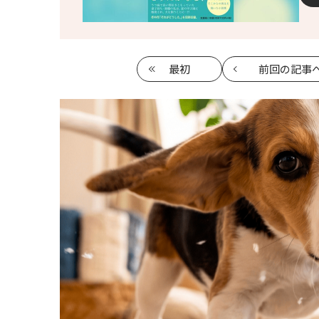
最初
前回
の記事