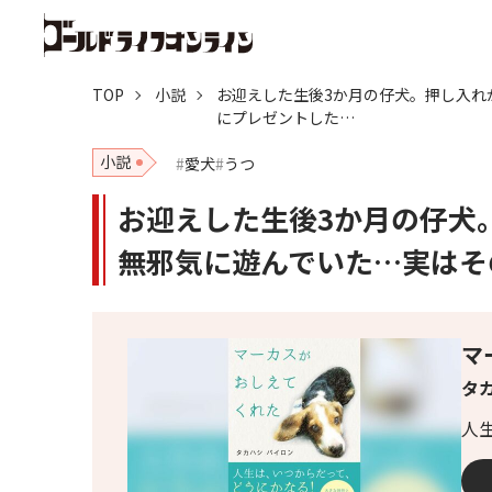
TOP
小説
お迎えした生後3か月の仔犬。押し入れ
にプレゼントした…
小説
愛犬
うつ
お迎えした生後3か月の仔犬
無邪気に遊んでいた…実はそ
マ
タ
人