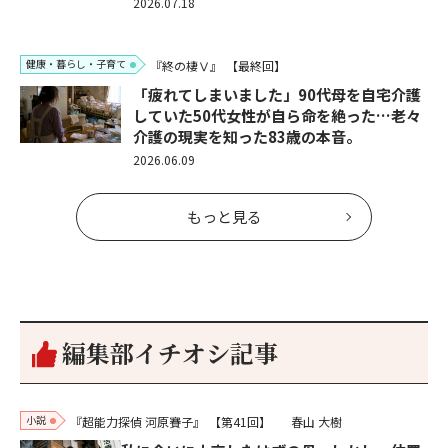
2026.07.18
健康・暮らし・子育て
『終の棲Ⅴ』
【最終回】
「疲れてしまいました」90代母を自宅介護
していた50代女性が自ら命を絶った…老々
介護の現実を知った83歳の本音。
2026.06.09
もっと見る
編集部イチオシ記事
小説
『超能力探偵 河原賽子』
【第41回】
春山 大樹