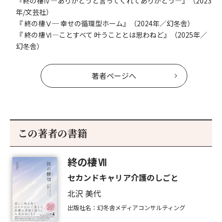
『終の棲Ⅳ―ありがとうと言ってくれてありがとう―』（2023
年/文芸社）
『 終の棲Ⅴ─ 幸せの循環型ホーム』（2024年／幻冬舎）
『 終の棲Ⅵ―ことすべて 叶うこととは思わねど』（2025年／
幻冬舎）
著者ページへ
この著者の書籍
終の棲Ⅶ
セカンドキャリア介護のしごと
北沢 美代
出版社名：幻冬舎メディアコンサルティング