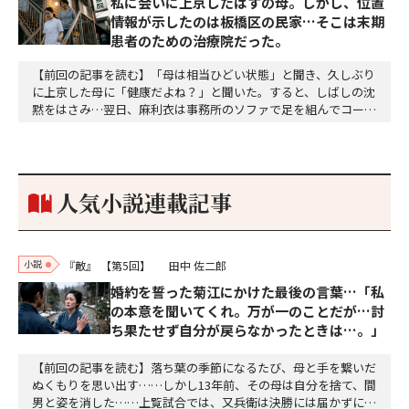
私に会いに上京したはずの母。しかし、位置
情報が示したのは板橋区の民家…そこは末期
患者のための治療院だった。
【前回の記事を読む】「母は相当ひどい状態」と聞き、久しぶり
に上京した母に「健康だよね？」と聞いた。すると、しばしの沈
黙をはさみ…翌日、麻利衣は事務所のソファで足を組んでコーヒ
ーを啜っていた賽子の前に右手の握り拳を固めていきなり立ちは
だかった。「何だ、そのしかめ面は。腹でも痛いのか」麻利衣が
拳を賽子に向けて突き出し、手首を回して掌を開くとそこには1
個のサイコロが握られていた。「やはり私はあなたの超…
人気小説連載記事
小説
『敵』
【第5回】
田中 佐二郎
婚約を誓った菊江にかけた最後の言葉…「私
の本意を聞いてくれ。万が一のことだが…討
ち果たせず自分が戻らなかったときは…。」
【前回の記事を読む】落ち葉の季節になるたび、母と手を繋いだ
ぬくもりを思い出す……しかし13年前、その母は自分を捨て、間
男と姿を消した……上覧試合では、又兵衛は決勝には届かずに敗