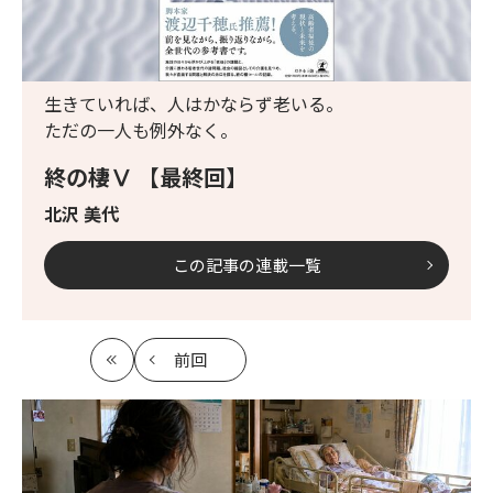
生きていれば、人はかならず老いる。
ただの一人も例外なく。
終の棲Ⅴ 【最終回】
北沢 美代
この記事の連載一覧
前回
最
の
初
記
事
へ