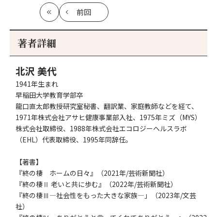
前回
最
の
初
記
事
著者詳細
へ
北沢 美代
1941年生まれ
早稲田大学教育学部卒
龍口直太郎教授研究室秘書、翻訳業、家庭教師などを経て、
1971年株式会社アサヒ健康事業部入社、1975年ミズ（MYS）
株式会社取締役、1988年株式会社エコロジーヘルスラボ
（EHL）代表取締役、1995年同辞任。
【著書】
『終の棲 ホームの日々』（2021年/芸術新聞社）
『終の棲Ⅱ 老いと共に歩む』（2022年/芸術新聞社）
『終の棲Ⅲ―社会性をもった大きな家族―」（2023年/文芸
社）