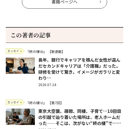
書籍ページへ
この著者の記事
エッセイ
『終の棲Ⅶ』
【新連載】
長年、銀行でキャリアを積んだ女性が選ん
だセカンドキャリアは「介護職」だった。
研修を受けて驚き。イメージがガラリと変
わり…
2026.07.24
エッセイ
『終の棲Ⅵ』
【第7回】
東京大空襲、疎開、同棲、子育て…10回目
の引越で辿り着いた場所は、老人ホームだ
った——そこは、次がない“終の棲”で……