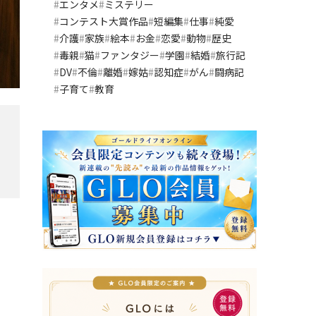
エンタメ
ミステリー
コンテスト大賞作品
短編集
仕事
純愛
介護
家族
絵本
お金
恋愛
動物
歴史
毒親
猫
ファンタジー
学園
結婚
旅行記
DV
不倫
離婚
嫁姑
認知症
がん
闘病記
子育て
教育