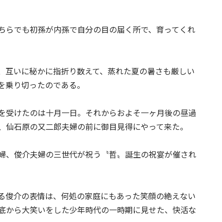
ちらでも初孫が内孫で自分の目の届く所で、育ってくれ
、互いに秘かに指折り数えて、蒸れた夏の暑さも厳しい
を乗り切ったのである。
を受けたのは十月一日。それからおよそ一ヶ月後の昼過
、仙石原の又二郎夫婦の前に御目見得にやって来た。
婦、俊介夫婦の三世代が祝う〝哲〟誕生の祝宴が催され
る俊介の表情は、何処の家庭にもあった笑顔の絶えない
底から大笑いをした少年時代の一時期に見せた、快活な