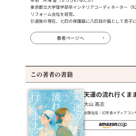
本名 芹澤 豊（せりざわ ゆたか）
東京都立大学理学部卒インテリアコーディネーター（92
リフォーム会社を経営。
引退後の現在、七匹の保護猫に八匹目の猫として息子
著者ページへ
この著者の書籍
天運の流れ行くま
大山 高志
出版社名：幻冬舎メディアコン