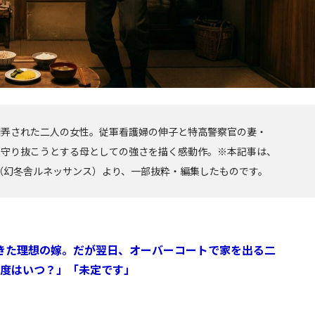
翻弄された二人の女性。従軍看護婦の伸子と特高警察官の妻・
を守り抜こうとする母としての強さを描く感動作。※本記事は、
（幻冬舎ルネッサンス）より、一部抜粋・編集したものです。
きた理想の嫁。だが翌日、オーバーコートで家を出る二
度はいつ？」「未定です」