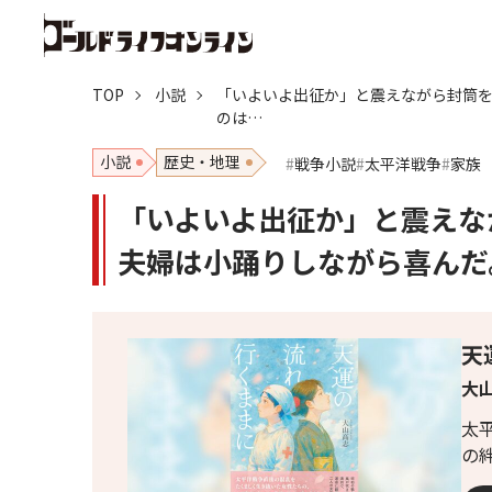
TOP
小説
「いよいよ出征か」と震えながら封筒
のは…
小説
歴史・地理
戦争小説
太平洋戦争
家族
「いよいよ出征か」と震えな
夫婦は小踊りしながら喜んだ
天
大山
太
の