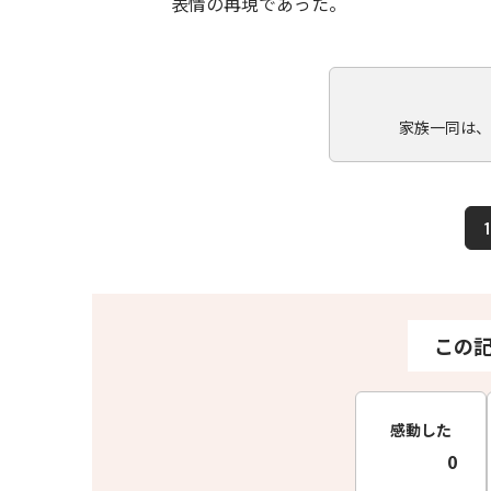
表情の再現であった。
家族一同は、
1
この
感動した
0