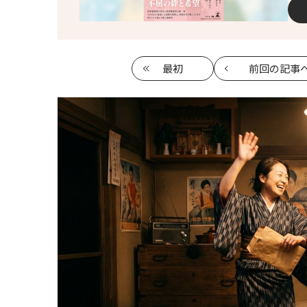
最初
前回
の記事