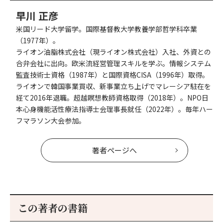
早川 正彦
米国リード大学留学。国際基督教大学教養学部哲学科卒業
（1977年）。
ライオン油脂株式会社（現ライオン株式会社）入社、外資との
合弁会社に出向。欧米流経営管理スキルを学ぶ。情報システム
監査技術士資格（1987年）と国際資格CISA（1996年）取得。
ライオンで韓国事業買収、新事業立ち上げでマレーシア駐在を
経て2016年退職。超越瞑想教師資格取得（2018年）。NPO日
本心身機能活性療法指導士会理事長就任（2022年）。毎年ハー
フマラソン大会参加。
著者ページへ
この著者の書籍