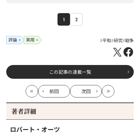
1
2
評論
実用
平和
研究
戦争
この記事の連載一覧
前回
次回
最
の
の
最
初
記
記
新
事
事
著者詳細
へ
へ
ロバート・オーツ