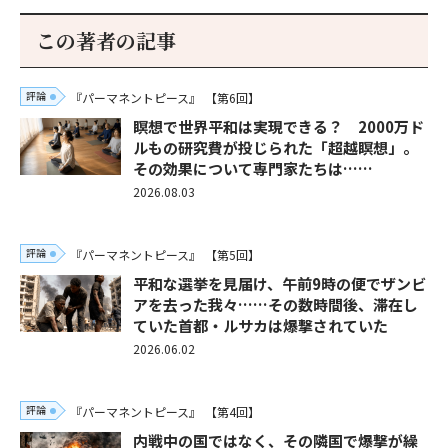
この著者の記事
評論
『パーマネントピース』
【第6回】
瞑想で世界平和は実現できる？ 2000万ド
ルもの研究費が投じられた「超越瞑想」。
その効果について専門家たちは……
2026.08.03
評論
『パーマネントピース』
【第5回】
平和な選挙を見届け、午前9時の便でザンビ
アを去った我々……その数時間後、滞在し
ていた首都・ルサカは爆撃されていた
2026.06.02
評論
『パーマネントピース』
【第4回】
内戦中の国ではなく、その隣国で爆撃が繰