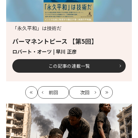
「永久平和」は技術だ
パーマネントピース 【第5回】
ロバート・オーツ | 早川 正彦
この記事の連載一覧
前回
次回
最
の
の
最
初
記
記
新
事
事
へ
へ