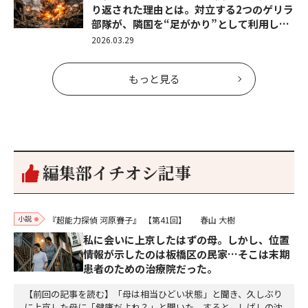
り返された理由とは。対立する2つのゲリラ
部隊が、隣国を“足がかり”として利用し…
2026.03.29
もっと見る
編集部イチオシ記事
小説
『超能力探偵 河原賽子』
【第41回】
春山 大樹
私に会いに上京したはずの母。しかし、位置
情報が示したのは板橋区の民家…そこは末期
患者のための治療院だった。
【前回の記事を読む】「母は相当ひどい状態」と聞き、久しぶり
に上京した母に「健康だよね？」と聞いた。すると、しばしの沈