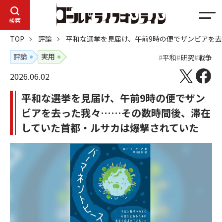
メ
検索
ニ
TOP
評論
平和な選挙を見届け、午前9時の便でザンビアを
ュ
ー
評論
実用
平和
研究
戦争
2026.06.02
平和な選挙を見届け、午前9時の便でザン
ビアを去った我々……その数時間後、滞在
していた首都・ルサカは爆撃されていた