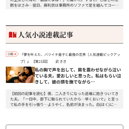
黙をはさみ…翌日、麻利衣は事務所のソファで足を組んでコーヒ
ーを啜っていた賽子の前に右手の握り拳を固めていきなり立ちは
だかった。「何だ、そのしかめ面は。腹でも痛いのか」麻利衣が
拳を賽子に向けて突き出し、手首を回して掌を開くとそこには1
個のサイコロが握られていた。「やはり私はあなたの超…
人気小説連載記事
小説
『夢を叶えた、バツイチ香子と最強の恋男［人気連載ピックアッ
プ］』
【第21回】
武 きき
私の胸で声を出して、肩を震わせながら泣い
ている夫。愛おしいと思った。私はもらい泣
きして、彼の頭を撫でながら…
【前回の記事を読む】夜、二人きりになった途端に抱きついてき
た夫。「一日中、部下に取られていたから…早くおいで」と言っ
て私の手を引っ張り…ようやく、名前が決まった。白(はく)に決
定。夕方、三人ともお風呂に入って、美味しい食事をして、「香
子さん、おはぎが食べたい」「分かりました」「う～ん、本当に
美味しい」三個をペロッと食べた。「幸也は食いしん坊ね、うふ
ふふ」「母さんだって、二個食べただろう」「あら、…