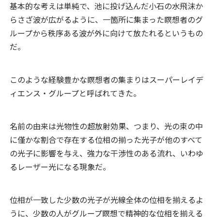
基本的な考えは単純で、池に投げ込んだ小石の水飛沫か
らさざ波が広がるように、一箇所に集まった瞑想者のグ
ループから秩序ある波が外に向けて放たれるというもの
だ。
このような経験豊かな瞑想者の集まりはスーパーレイデ
ィエンス・グループと呼ばれてきた。
名前の由来は光物性の超放射効果、つまり、光の束の中
に僅かな割合で存在する位相の揃った光子が他のすべて
の光子に影響を与え、強力な干渉性のある流れ、いわゆ
るレーザー光になる現象だ。
位相が一致した少数の光子が光線全体の位相を揃えるよ
うに、少数の人がグループ瞑想で精神的な位相を揃える