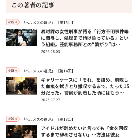
この著者の記事
小説
『ヘルメスの遺児』
【第15回】
暴対課の女性刑事が語る「行方不明事件等
に関与し、処理まで請け負っている」とい
う組織。芸能事務所との“繋がり”は…
2026.08.03
小説
『ヘルメスの遺児』
【第14回】
キャリーケースに「それ」を詰め、飛散し
た血痕を拭きとり撤収するまで、たった15
分だった。警察が到着した頃にはもう…
2026.07.27
小説
『ヘルメスの遺児』
【第13回】
アイドルが辞めたいと言っても「金を回収
するまで辞めさせない」…方法は彼女