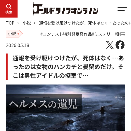
メ
検索
ニ
TOP
小説
通報を受け駆けつけたが、死体はなく…あったの
ュ
ー
小説
コンテスト特別賞受賞作品
ミステリー
刑事
2026.05.18
通報を受け駆けつけたが、死体はなく…あ
ったのは女物のハンカチと髪留めだけ。そ
こは男性アイドルの控室で…