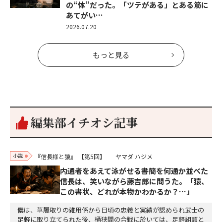
の“体”だった。「ツテがある」とある筋に
あてがい…
2026.07.20
もっと見る
編集部イチオシ記事
小説
『信長様と猿』
【第5回】
ヤマダ ハジメ
内通者をあえて泳がせる――書簡を何通か並べた
信長は、笑いながら藤吉郎に問うた。「猿、
この書状、どれが本物かわかるか？…」
儂は、草履取りの雑用係から日頃の忠義と実績が認められ武士の
足軽に取り立てられた後、桶狭間の合戦に於いては、足軽組頭と