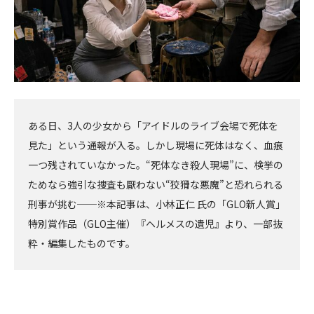
ある日、3人の少女から「アイドルのライブ会場で死体を
見た」という通報が入る。しかし現場に死体はなく、血痕
一つ残されていなかった。“死体なき殺人現場”に、検挙の
ためなら強引な捜査も厭わない“狡猾な悪魔”と恐れられる
刑事が挑む──※本記事は、小林正仁 氏の「GLO新人賞」
特別賞作品（GLO主催）『ヘルメスの遺児』より、一部抜
粋・編集したものです。