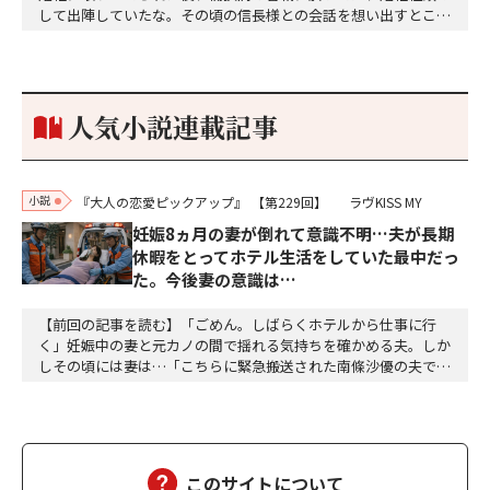
して出陣していたな。その頃の信長様との会話を想い出すとこん
な秘話があったわ。「殿、桶狭間の戦ですが、拙者も組頭として
参加しておりました。勝てる相手とは思えないほど兵の差があり
もうした。確か今川勢1万2000に対し織田勢はわずか3000あま
り。どうして勝てたのか、未だにわかりません。…
人気小説連載記事
小説
『大人の恋愛ピックアップ』
【第229回】
ラヴKISS MY
妊娠8ヵ月の妻が倒れて意識不明…夫が長期
休暇をとってホテル生活をしていた最中だっ
た。今後妻の意識は…
【前回の記事を読む】「ごめん。しばらくホテルから仕事に行
く」妊娠中の妻と元カノの間で揺れる気持ちを確かめる夫。しか
しその頃には妻は…「こちらに緊急搬送された南條沙優の夫です
が、沙優は大丈夫でしょうか」「しばらくお待ちください、担当
医を呼び出しますので、そちらでお待ちください」沙優の身に大
変なことが起こっていようとは、この時は想像もつかなかった。
しばらくして、担当医の先生が俺の元にやってきた。「南…
このサイトについて