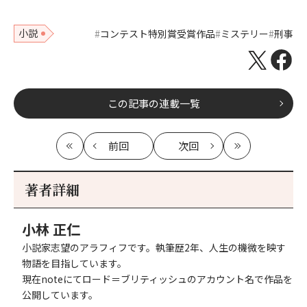
小説
コンテスト特別賞受賞作品
ミステリー
刑事
この記事の連載一覧
前回
次回
最
の
の
最
初
記
記
新
事
事
著者詳細
へ
へ
小林 正仁
小説家志望のアラフィフです。執筆歴2年、人生の機微を映す
物語を目指しています。
現在noteにてロード＝ブリティッシュのアカウント名で作品を
公開しています。