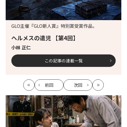
GLO主催『GLO新人賞』特別賞受賞作品。
ヘルメスの遺児 【第4回】
小林 正仁
この記事の連載一覧
前回
次回
最
の
の
最
初
記
記
新
事
事
へ
へ