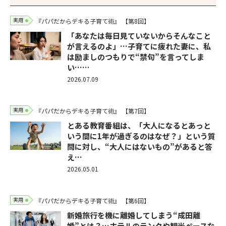
実用
『パパだからデキる子育て術』
【第8回】
「あなたは毎日見ていないからそんなこと
が言えるのよ」…子育てに疲れた妻に、私
は励ましのつもりで“禁句”を言ってしま
い……
2026.07.09
実用
『パパだからデキる子育て術』
【第7回】
とある教育番組は、「大人になるとあっと
いう間に1年が過ぎるのはなぜ？」という質
問に対し、“大人にはないもの”があると答
え…
2026.05.01
実用
『パパだからデキる子育て術』
【第6回】
新婚旅行を機に離婚してしまう“成田離
婚”とは？…ホテルのランクや観光ペースな