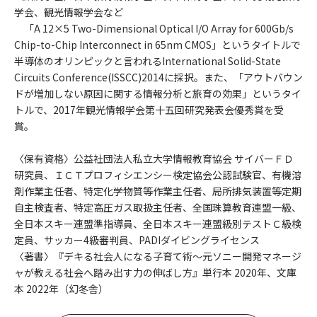
学会、観光情報学会など
「A 12×5 Two-Dimensional Optical I/O Array for 600Gb/s
Chip-to-Chip Interconnect in 65nm CMOS」というタイトルで
半導体のオリンピックと言われるInternational Solid-State
Circuits Conference(ISSCC)2014に採択。また、「アウトバウン
ドが増加しない原因に関する情報分析と旅育の効果」というタイ
トルで、2017年観光情報学会第十五回研究発表会優秀賞を受
賞。
〈保有資格〉公益社団法人私立大学情報教育協会 サイバーＦＤ
研究員、ＩＣＴプロフィシエンシー検定協会公認試験官、有機溶
剤作業主任者、特定化学物質等作業主任者、局所排気装置等定期
自主検査者、特定高圧ガス取扱主任者、全国珠算教育連盟一級、
全日本スキー連盟準指導員、全日本スキー連盟級別テストＣ級検
定員、サッカー4級審判員、PADIダイビングライセンス
〈著書〉『デキる社会人になる子育て術～元ソニー開発マネージ
ャが教える社会へ踏み出す力の伸ばし方』単行本 2020年、文庫
本 2022年（幻冬舎）