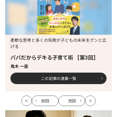
柔軟な思考と多くの失敗が子どもの未来をグンと広
げる
パパだからデキる子育て術 【第3回】
鬼木 一直
この記事の連載一覧
前回
次回
最
の
の
最
初
記
記
新
事
事