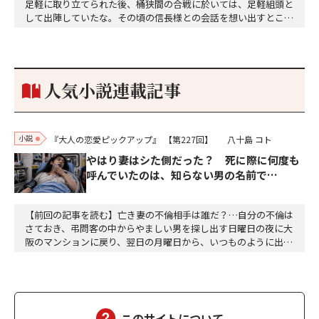
足軽に取り立てられた後、桶狭間の合戦に於いては、足軽組頭と
して出陣していたな。その頃の信長様との会話を想い出すとこん
な秘話があったわ。「殿、桶狭間の戦ですが、拙者も組頭として
参加しておりました。勝てる相手とは思えないほど兵の差があり
もうした。確か今川勢1万2000に対し織田勢はわずか3000あま
り。どうして勝てたのか、未だにわかりません。…
人気小説連載記事
小説
『大人の恋愛ピックアップ』
【第227回】
八十島 コト
やはり妻はシた側だった？ 死に際に何度も
呼んでいたのは、知らない男の名前で…
【前回の記事を読む】亡き妻の不倫相手は誰だ？…自分の不倫は
さておき、弔問客の中からやましい男を探し出す日曜日の夜に大
阪のマンションに戻り、翌日の月曜日から、いつものように出勤
した。達郎は、部下を伴って昼食に出た。途中の大阪駅前第二ビ
ルと第三ビルの間で、交通事故があった。ちょうど、救急車が来
て、けが人が運ばれるところだった。智子もあのようにして、運
ばれたのだろうか……ついつい達郎は、智子が運ばれる…
このサイトについて