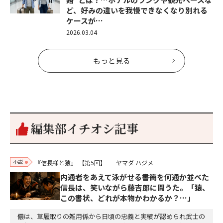
ど、好みの違いを我慢できなくなり別れる
ケースが…
2026.03.04
もっと見る
編集部イチオシ記事
小説
『信長様と猿』
【第5回】
ヤマダ ハジメ
内通者をあえて泳がせる――書簡を何通か並べた
信長は、笑いながら藤吉郎に問うた。「猿、
この書状、どれが本物かわかるか？…」
儂は、草履取りの雑用係から日頃の忠義と実績が認められ武士の