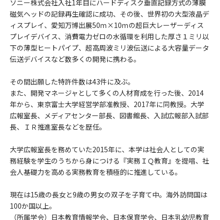
ソニー株式会社入社1年目にハードディスク垂直記録方式の薄膜
磁気ヘッドの記録再生確認に成功、その後、世界初の大型液晶デ
ィスプレイ、愛知万博出展50ｍ×10ｍの超巨大レーザーディス
プレイデバイス、消費電力ゼロの水循環を利用した厚さ１ミリ以
下の薄型ヒートパイプ、超高周波ミリ波伝送による大容量データ
伝送デバイスなど数多くの開発に携わる。
その間出願した特許件数は43件に及ぶ。
また、開発マネージャとして多くの人材育成を行った後、2014
年から、東京富士大学経営学部准教授、2017年に同教授。大学
広報室長、メディアセンター部長、図書館長、入試広報部入試部
長、ＩＲ推進室長などを歴任。
大学広報室長を務めていた2015年に、本学は社会人としての実
務経験を学生のうちから身につける『実務ＩＱ教育』を提唱、社
会人基礎力を高める実務教育を積極的に推進している。
現在は15歳の長女と9歳の男女の双子を子育て中。海外訪問国は
100か国以上。
（所属学会）日本教育情報学会、日本保育学会、日本乳幼児教育