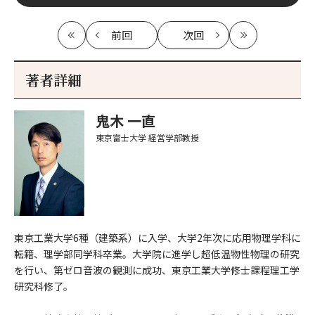
前回
次回
最
の
の
最
初
記
記
新
事
事
著者詳細
へ
へ
鬼木 一直
東京富士大学
経営学部教授
東京工業大学6種（建築系）に入学、大学2年次に応用物理学科に
転籍、理学部同学科卒業。大学院に進学し超低温物性物理の研究
を行い、第ゼロ音波の観測に成功、東京工業大学修士課程理工学
研究科修了。