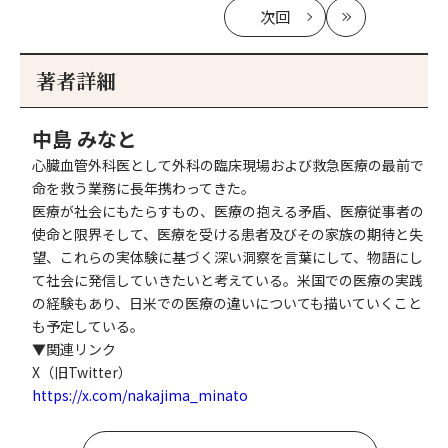
次回
の
最
記
新
事
著者詳細
へ
中島 みなと
心臓血管外科医として外科の臨床現場および救急医療の最前で
命を救う業務に長年携わってきた。
医療が社会にもたらすもの、医療の抱える矛盾、医療従事者の
使命と限界そして、医療を受ける患者及びその家族の期待と失
望、これらの実体験に基づく深い洞察を言葉にして、物語にし
て社会に発信していきたいと考えている。米国での医療の実践
の経験もあり、日米での医療の違いについても描いていくこと
も予定している。
▼関連リンク
X（旧Twitter）
https://x.com/nakajima_minato