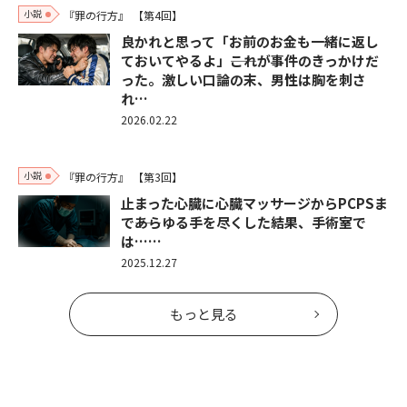
小説
『罪の行方』
【第4回】
良かれと思って「お前のお金も一緒に返し
ておいてやるよ」――これが事件のきっかけだ
った。激しい口論の末、男性は胸を刺さ
れ…
2026.02.22
小説
『罪の行方』
【第3回】
止まった心臓に心臓マッサージからPCPSま
で――あらゆる手を尽くした結果、手術室で
は……
2025.12.27
もっと見る