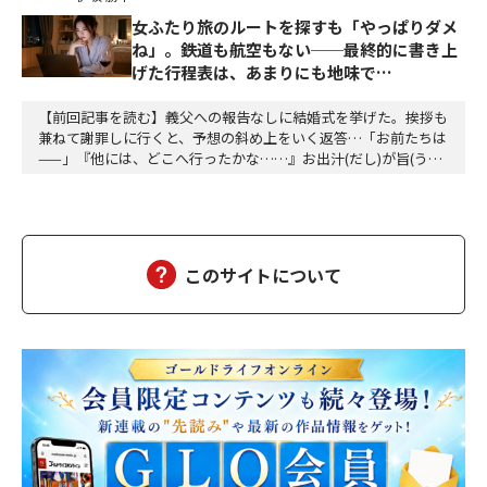
女ふたり旅のルートを探すも「やっぱりダメ
ね」。鉄道も航空もない──最終的に書き上
げた行程表は、あまりにも地味で…
【前回記事を読む】義父への報告なしに結婚式を挙げた。挨拶も
兼ねて謝罪しに行くと、予想の斜め上をいく返答…「お前たちは
——」『他には、どこへ行ったかな……』お出汁(だし)が旨(うま)
すぎて何度も岐讃(さぬき)うどんを食べた記憶はあるが、どの順
番で観光地をめぐったのか…… すぐには思い出せない。食べ物
で思い出してみようとして、栗林(りつりん)公園で食べたソフト
クリームが思い浮かぶ。その流れで、階段の…
このサイトについて