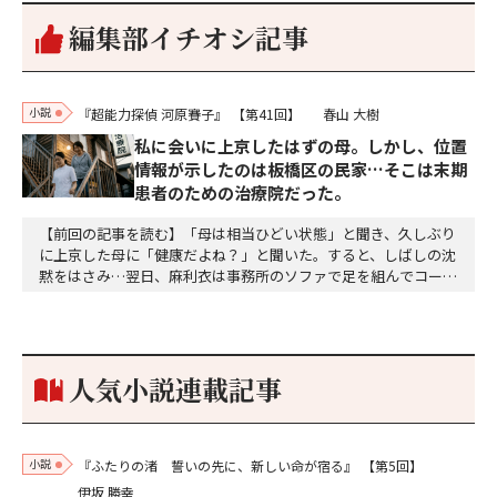
編集部イチオシ記事
小説
『超能力探偵 河原賽子』
【第41回】
春山 大樹
私に会いに上京したはずの母。しかし、位置
情報が示したのは板橋区の民家…そこは末期
患者のための治療院だった。
【前回の記事を読む】「母は相当ひどい状態」と聞き、久しぶり
に上京した母に「健康だよね？」と聞いた。すると、しばしの沈
黙をはさみ…翌日、麻利衣は事務所のソファで足を組んでコーヒ
ーを啜っていた賽子の前に右手の握り拳を固めていきなり立ちは
だかった。「何だ、そのしかめ面は。腹でも痛いのか」麻利衣が
拳を賽子に向けて突き出し、手首を回して掌を開くとそこには1
個のサイコロが握られていた。「やはり私はあなたの超…
人気小説連載記事
小説
『ふたりの渚 誓いの先に、新しい命が宿る』
【第5回】
伊坂 勝幸