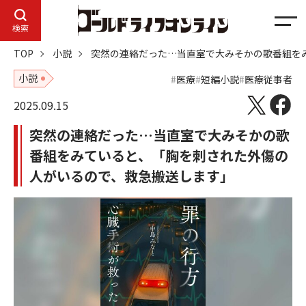
メ
検索
ニ
TOP
小説
突然の連絡だった…当直室で大みそかの歌番組を
ュ
ー
小説
医療
短編小説
医療従事者
2025.09.15
突然の連絡だった…当直室で大みそかの歌
番組をみていると、「胸を刺された外傷の
人がいるので、救急搬送します」