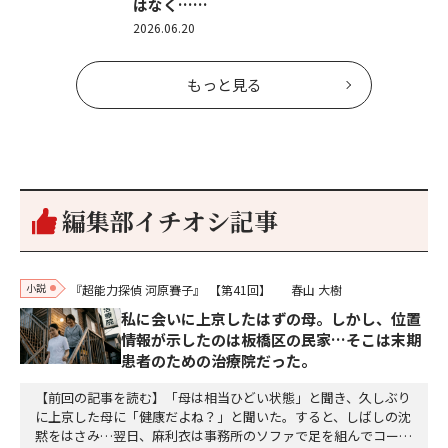
はなく……
2026.06.20
もっと見る
編集部イチオシ記事
小説
『超能力探偵 河原賽子』
【第41回】
春山 大樹
私に会いに上京したはずの母。しかし、位置
情報が示したのは板橋区の民家…そこは末期
患者のための治療院だった。
【前回の記事を読む】「母は相当ひどい状態」と聞き、久しぶり
に上京した母に「健康だよね？」と聞いた。すると、しばしの沈
黙をはさみ…翌日、麻利衣は事務所のソファで足を組んでコーヒ