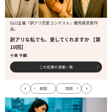
GLO主催「訳アリ恋愛コンテスト」優秀賞受賞作
品。
訳アリな私でも、愛してくれますか 【第
10回】
十束 千鶴
この記事の連載一覧
前回
次回
最
の
の
最
初
記
記
新
事
事
へ
へ