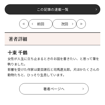
この記事の連載一覧
前回
次回
最
の
の
最
初
記
記
新
事
事
著者詳細
へ
へ
十束 千鶴
女性が人生に立ち止まるときのお話を書きたい、と思って筆を
執りました。
影響を受けた作家は夏目漱石と司馬遼太郎。犬ほかたくさんの
動物たちと、ひっそり生息しています。
著者ページへ