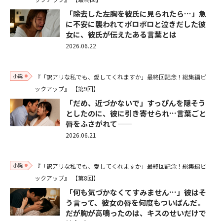
「除去した左胸を彼氏に見られたら…」急
に不安に襲われてポロポロと泣きだした彼
女に、彼氏が伝えたある言葉とは
2026.06.22
小説
『「訳アリな私でも、愛してくれますか」最終回記念！総集編ピ
ックアップ』
【第9回】
「だめ、近づかないで」すっぴんを隠そう
としたのに、彼に引き寄せられ…言葉ごと
唇をふさがれて——
2026.06.21
小説
『「訳アリな私でも、愛してくれますか」最終回記念！総集編ピ
ックアップ』
【第8回】
「何も気づかなくてすみません…」彼はそ
う言って、彼女の唇を何度もついばんだ。
だが胸が高鳴ったのは、キスのせいだけで