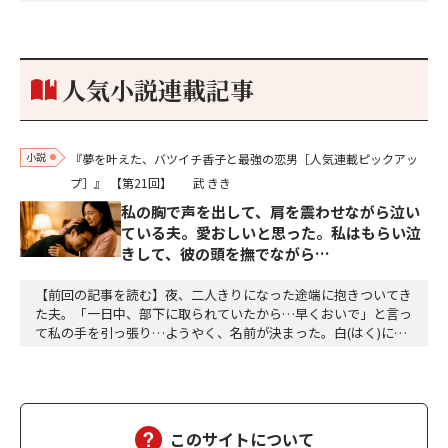
ーを啜っていた賽子の前に右手の握り拳を固めていきなり立ちは
だかった。「何だ、そのしかめ面は。腹でも痛いのか」麻利衣が
拳を賽子に向けて突き出し、手首を回して掌を開くとそこには1
個のサイコロが握られていた。「やはり私はあなたの超…
人気小説連載記事
小説
『夢を叶えた、バツイチ香子と最強の恋男［人気連載ピックアッ
プ］』
【第21回】
武 きき
私の胸で声を出して、肩を震わせながら泣い
ている夫。愛おしいと思った。私はもらい泣
きして、彼の頭を撫でながら…
【前回の記事を読む】夜、二人きりになった途端に抱きついてき
た夫。「一日中、部下に取られていたから…早くおいで」と言っ
て私の手を引っ張り…ようやく、名前が決まった。白(はく)に決
定。夕方、三人ともお風呂に入って、美味しい食事をして、「香
子さん、おはぎが食べたい」「分かりました」「う～ん、本当に
美味しい」三個をペロッと食べた。「幸也は食いしん坊ね、うふ
ふふ」「母さんだって、二個食べただろう」「あら、…
このサイトについて