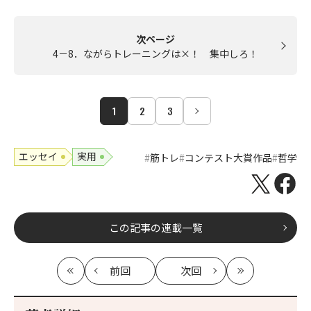
次ページ
4－8．ながらトレーニングは×！ 集中しろ！
1
2
3
エッセイ
実用
筋トレ
コンテスト大賞作品
哲学
この記事の連載一覧
前回
次回
最
の
の
最
初
記
記
新
事
事