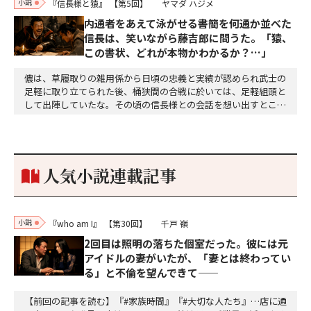
小説
『信長様と猿』
【第5回】
ヤマダ ハジメ
内通者をあえて泳がせる――書簡を何通か並べた
信長は、笑いながら藤吉郎に問うた。「猿、
この書状、どれが本物かわかるか？…」
儂は、草履取りの雑用係から日頃の忠義と実績が認められ武士の
足軽に取り立てられた後、桶狭間の合戦に於いては、足軽組頭と
して出陣していたな。その頃の信長様との会話を想い出すとこん
な秘話があったわ。「殿、桶狭間の戦ですが、拙者も組頭として
参加しておりました。勝てる相手とは思えないほど兵の差があり
もうした。確か今川勢1万2000に対し織田勢はわずか3000あま
り。どうして勝てたのか、未だにわかりません。…
人気小説連載記事
小説
『who am I』
【第30回】
千戸 嶺
2回目は照明の落ちた個室だった。彼には元
アイドルの妻がいたが、「妻とは終わってい
る」と不倫を望んできて——
【前回の記事を読む】『#家族時間』『#大切な人たち』…店に通