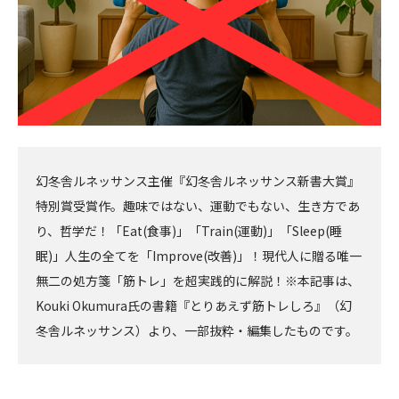
幻冬舎ルネッサンス主催『幻冬舎ルネッサンス新書大賞』
特別賞受賞作。趣味ではない、運動でもない、生き方であ
り、哲学だ！「Eat(食事)」「Train(運動)」「Sleep(睡
眠)」人生の全てを「Improve(改善)」！現代人に贈る唯一
無二の処方箋「筋トレ」を超実践的に解説！※本記事は、
Kouki Okumura氏の書籍『とりあえず筋トレしろ』（幻
冬舎ルネッサンス）より、一部抜粋・編集したものです。