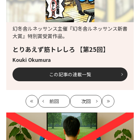
幻冬舎ルネッサンス主催『幻冬舎ルネッサンス新書
大賞』特別賞受賞作品。
とりあえず筋トレしろ 【第25回】
Kouki Okumura
この記事の連載一覧
前回
次回
最
の
の
最
初
記
記
新
事
事
へ
へ