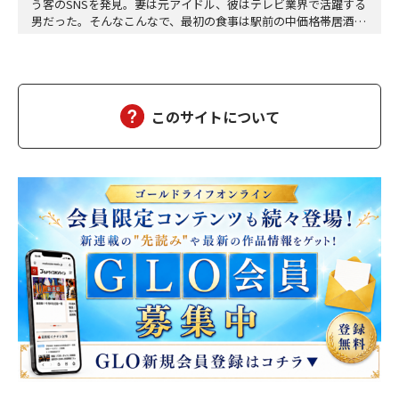
う客のSNSを発見。妻は元アイドル、彼はテレビ業界で活躍する
男だった。そんなこんなで、最初の食事は駅前の中価格帯居酒屋
だった。テーブル席。開けた空間。周囲の喧噪。「偶然同じ店に
来た」が成立するギリギリの曖昧さ。高畑は抜け目ない。計算し
て動いている。計算して動く人間は計算で返せばいいから怖くな
い。怖いのは無計算な人間だ。衝動で動く馬鹿と、…
このサイトについて