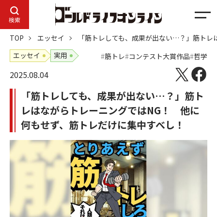
メ
検索
ニ
TOP
エッセイ
「筋トレしても、成果が出ない…？」筋トレ
ュ
ー
エッセイ
実用
筋トレ
コンテスト大賞作品
哲学
2025.08.04
「筋トレしても、成果が出ない…？」筋ト
レはながらトレーニングではNG！ 他に
何もせず、筋トレだけに集中すべし！