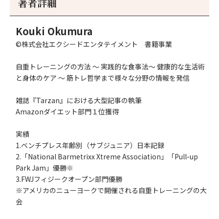
著者詳細
へ
へ
Kouki Okumura
©株式会社エクシードエンタテイメント 書籍事業
自重トレーニングの方法 ～ 実践的な食事法～ 健康的な生活術
と身体のケア ～ 筋トレ哲学まで様々な分野の情報を発信
雑誌『Tarzan』における大型記事の執筆
Amazonダイエット部門１位獲得
実績
1.ベンチプレス年齢別（サブジュニア）日本記録
2.「National Barmetrixx Xtreme Association」「Pull-up
Park Jam」優勝※
3.FWJフィジークオープン部門優勝
※アメリカのニューヨークで開催される自重トレーニングの大
会