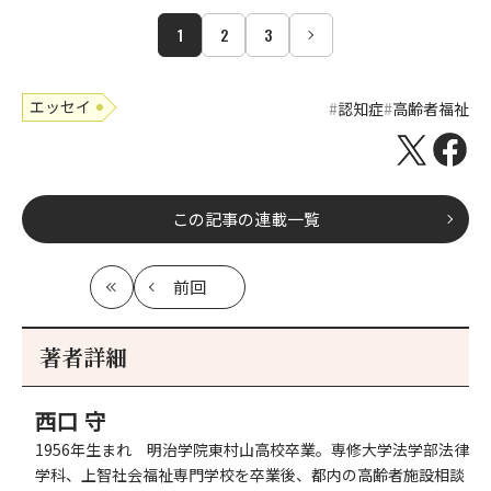
1
2
3
エッセイ
認知症
高齢者福祉
この記事の連載一覧
前回
最
の
初
記
事
著者詳細
へ
西口 守
1956年生まれ 明治学院東村山高校卒業。専修大学法学部法律
学科、上智社会福祉専門学校を卒業後、都内の高齢者施設相談