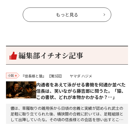
もっと見る
編集部イチオシ記事
小説
『信長様と猿』
【第5回】
ヤマダ ハジメ
内通者をあえて泳がせる――書簡を何通か並べた
信長は、笑いながら藤吉郎に問うた。「猿、
この書状、どれが本物かわかるか？…」
儂は、草履取りの雑用係から日頃の忠義と実績が認められ武士の
足軽に取り立てられた後、桶狭間の合戦に於いては、足軽組頭と
して出陣していたな。その頃の信長様との会話を想い出すとこん
な秘話があったわ。「殿、桶狭間の戦ですが、拙者も組頭として
参加しておりました。勝てる相手とは思えないほど兵の差があり