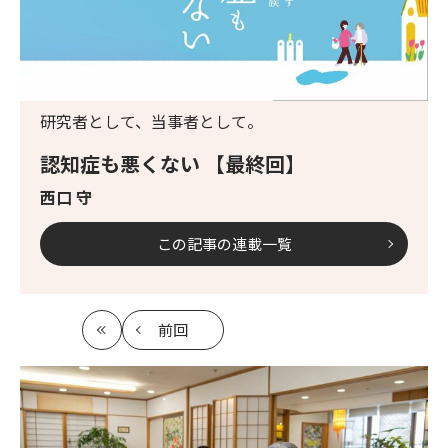
研究者として、当事者として。
認知症も悪くない 【最終回】
西口 守
この記事の連載一覧
前回
最
の
初
記
事
へ