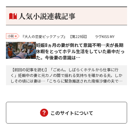
もうした。確か今川勢1万2000に対し織田勢はわずか3000あま
り。どうして勝てたのか、未だにわかりません。…
人気小説連載記事
小説
『大人の恋愛ピックアップ』
【第229回】
ラヴKISS MY
妊娠8ヵ月の妻が倒れて意識不明…夫が長期
休暇をとってホテル生活をしていた最中だっ
た。今後妻の意識は…
【前回の記事を読む】「ごめん。しばらくホテルから仕事に行
く」妊娠中の妻と元カノの間で揺れる気持ちを確かめる夫。しか
しその頃には妻は…「こちらに緊急搬送された南條沙優の夫です
が、沙優は大丈夫でしょうか」「しばらくお待ちください、担当
医を呼び出しますので、そちらでお待ちください」沙優の身に大
変なことが起こっていようとは、この時は想像もつかなかった。
しばらくして、担当医の先生が俺の元にやってきた。「南…
このサイトについて