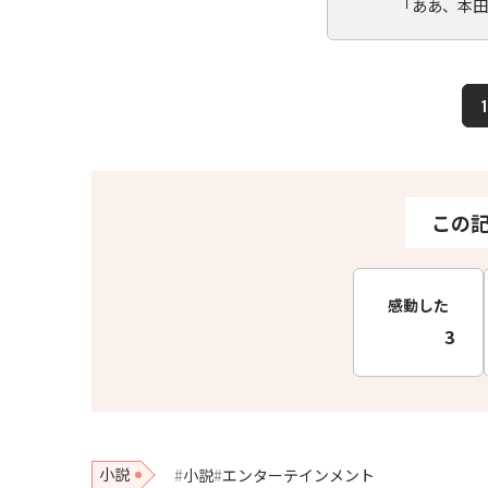
「ああ、本田
1
この
感動した
3
小説
小説
エンターテインメント