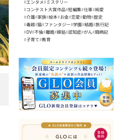
エンタメ
ミステリー
コンテスト大賞作品
短編集
仕事
純愛
介護
家族
絵本
お金
恋愛
動物
歴史
毒親
猫
ファンタジー
学園
結婚
旅行記
DV
不倫
離婚
嫁姑
認知症
がん
闘病記
子育て
教育