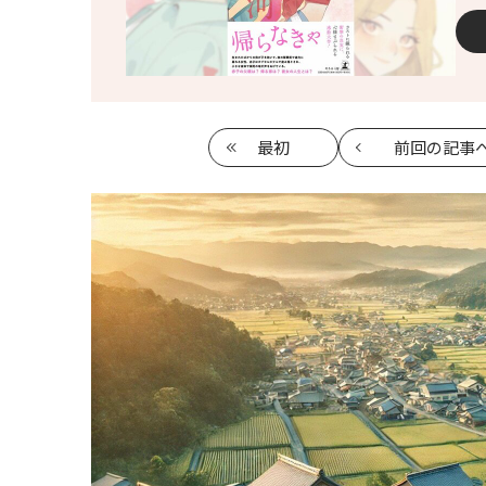
最初
前回
の記事