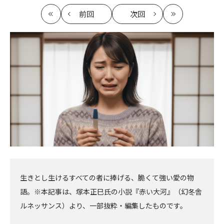
前回
次回
最
の
の
最
初
記
記
新
事
事
へ
へ
生きとし生けるすべての者に捧げる、脆くて強い愛の物
語。※本記事は、塚本正巳氏の小説『赤い大河』（幻冬舎
ルネッサンス）より、一部抜粋・編集したものです。