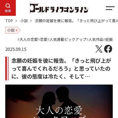
メ
検索
ニ
TOP
小説
念願の妊娠を彼に報告。「きっと飛び上がって喜
ュ
ー
小説
大人の恋愛
恋愛
人気連載ピックアップ
人気作品
妊娠
2025.09.15
念願の妊娠を彼に報告。「きっと飛び上が
って喜んでくれるだろう」と思っていたの
に、彼の態度は冷たく、そして…