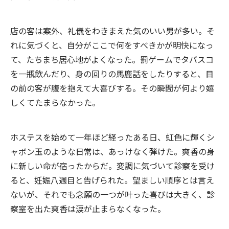
店の客は案外、礼儀をわきまえた気のいい男が多い。そ
れに気づくと、自分がここで何をすべきかが明快になっ
て、たちまち居心地がよくなった。罰ゲームでタバスコ
を一瓶飲んだり、身の回りの馬鹿話をしたりすると、目
の前の客が腹を抱えて大喜びする。その瞬間が何より嬉
しくてたまらなかった。
ホステスを始めて一年ほど経ったある日、虹色に輝くシ
ャボン玉のような日常は、あっけなく弾けた。爽香の身
に新しい命が宿ったからだ。変調に気づいて診察を受け
ると、妊娠八週目と告げられた。望ましい順序とは言え
ないが、それでも念願の一つが叶った喜びは大きく、診
察室を出た爽香は涙が止まらなくなった。