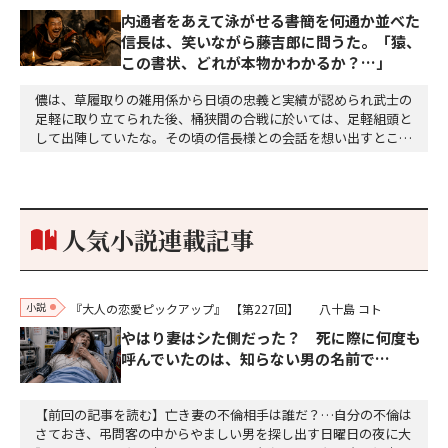
内通者をあえて泳がせる――書簡を何通か並べた
信長は、笑いながら藤吉郎に問うた。「猿、
この書状、どれが本物かわかるか？…」
儂は、草履取りの雑用係から日頃の忠義と実績が認められ武士の
足軽に取り立てられた後、桶狭間の合戦に於いては、足軽組頭と
して出陣していたな。その頃の信長様との会話を想い出すとこん
な秘話があったわ。「殿、桶狭間の戦ですが、拙者も組頭として
参加しておりました。勝てる相手とは思えないほど兵の差があり
もうした。確か今川勢1万2000に対し織田勢はわずか3000あま
り。どうして勝てたのか、未だにわかりません。…
人気小説連載記事
小説
『大人の恋愛ピックアップ』
【第227回】
八十島 コト
やはり妻はシた側だった？ 死に際に何度も
呼んでいたのは、知らない男の名前で…
【前回の記事を読む】亡き妻の不倫相手は誰だ？…自分の不倫は
さておき、弔問客の中からやましい男を探し出す日曜日の夜に大