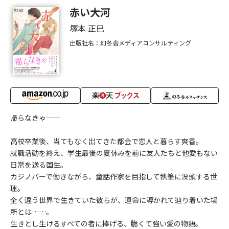
赤い大河
塚本 正巳
出版社名：幻冬舎メディアコンサルティング
帰らなきゃ——
高校卒業後、当てもなく出てきた都会で恋人と暮らす爽香。
就職活動を終え、学生最後の夏休みを前に友人たちと他愛もない
日常を送る国生。
カジノバーで働きながら、童話作家を目指して執筆に没頭する世
理。
全く違う世界で生きていた彼らが、運命に導かれて辿り着いた場
所とは……。
生きとし生けるすべての者に捧げる、脆くて強い愛の物語。