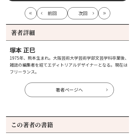
前回
次回
最
の
の
最
初
記
記
新
事
事
著者詳細
へ
へ
塚本 正巳
1975年、熊本生まれ。大阪芸術大学芸術学部文芸学科卒業後、
雑誌の編集者を経てエディトリアルデザイナーとなる。現在は
フリーランス。
著者ページへ
この著者の書籍