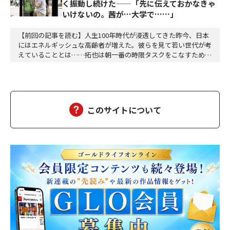
く振動し続けた——「先に伝えておかなきゃ
いけないの。茜が…大学で……」
【前回の記事を読む】人生100年時代が浸透してきた昨今、日本
にはエネルギッシュな高齢者が増えた。彼らを見て若い世代が考
えていることとは……拓也は朝一番の時限タスクをこなすために
オフィスへは毎朝七時三十分前後に着く。誰もいないオフィスは
空気が澄んでいて自分の動作によって生じる音以外に余計な音が
ない。心地よく平穏な時間が流れる。自分一人の空間にどっぷり
と浸かることができる。このままオフィスには誰も現…
このサイトについて