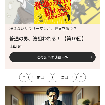
冴えないサラリーマンが、世界を救う？
普通の男、浩狙われる！ 【第10回】
上山 照
この記事の連載一覧
前回
次回
最
の
の
最
初
記
記
新
事
事
へ
へ