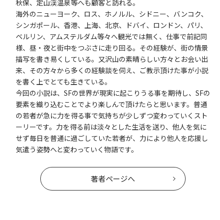
秋保、定山渓温泉等へも顧客と訪れる。
海外のニューヨーク、ロス、ホノルル、シドニー、バンコク、
シンガポール、香港、上海、北京、ドバイ、ロンドン、パリ、
ベルリン、アムステルダム等々へ観光では無く、仕事で前記同
様、昼・夜と街中をつぶさに走り回る。その経験が、街の情景
描写を書き易くしている。又沢山の素晴らしい方々とお会い出
来、その方々から多くの経験談を伺え、ご教示頂けた事が小説
を書く上でとても生きている。
今回の小説は、SFの世界が現実に起こりうる事を期待し、SFの
要素を織り込むことでより楽しんで頂けたらと思います。普通
の若者が急に力を得る事で気持ちが少しずつ変わっていくスト
ーリーです。力を得る前は淡々とした生活を送り、他人を気に
せず毎日を普通に過ごしていた若者が、力により他人を応援し
気遣う姿勢へと変わっていく物語です。
著者ページへ