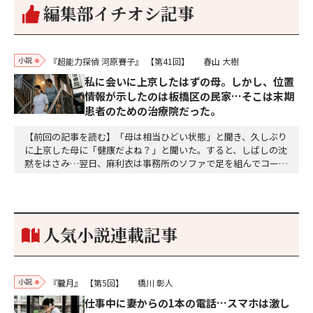
編集部イチオシ記事
小説
『超能力探偵 河原賽子』
【第41回】
春山 大樹
私に会いに上京したはずの母。しかし、位置
情報が示したのは板橋区の民家…そこは末期
患者のための治療院だった。
【前回の記事を読む】「母は相当ひどい状態」と聞き、久しぶり
に上京した母に「健康だよね？」と聞いた。すると、しばしの沈
黙をはさみ…翌日、麻利衣は事務所のソファで足を組んでコーヒ
ーを啜っていた賽子の前に右手の握り拳を固めていきなり立ちは
だかった。「何だ、そのしかめ面は。腹でも痛いのか」麻利衣が
拳を賽子に向けて突き出し、手首を回して掌を開くとそこには1
個のサイコロが握られていた。「やはり私はあなたの超…
人気小説連載記事
小説
『朧月』
【第5回】
橋川 彰人
仕事中に妻からの1本の電話…スマホは激し