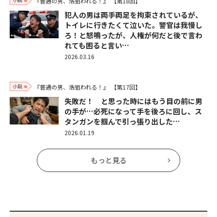
『普通の男、浩狙われる！』
【第18回】
犯人の男は両手両足を拘束されているが、
トイレに行きたくて泣いた。警官は我慢し
ろ！と怒鳴ったが、人権が何だと後で言わ
れても困ると言い…
2026.03.16
小説
『普通の男、浩狙われる！』
【第17回】
失敗だ！ と思った時にはもう目の前に男
の手が…必死になって手を後ろに回し、ス
タンガンを掴んで引っ張り出した…
2026.01.19
もっと見る