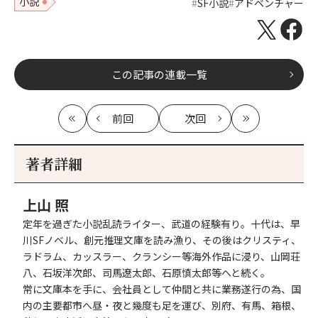
小説
SF小説
アドベンチャー
この記事の連載一覧
前回
次回
最
の
の
最
初
記
記
新
事
事
著者詳細
へ
へ
上山 照
定年を過ぎた小説乱読ライター、武道の経験有り。十代は、早
川SFノベル、創元推理文庫を読み漁り、その後はクリスティ、
ラドラム、カッスラー、クランシー等海外作品に浸り、山岡荘
八、石坂洋次郎、司馬遼太郎、石原慎太郎等へと続く。
常に文庫本を手に、会社員として仲間と共に業務遂行の為、国
内の主要都市へ昼・夜と幾度も足を運び、別府、有馬、箱根、