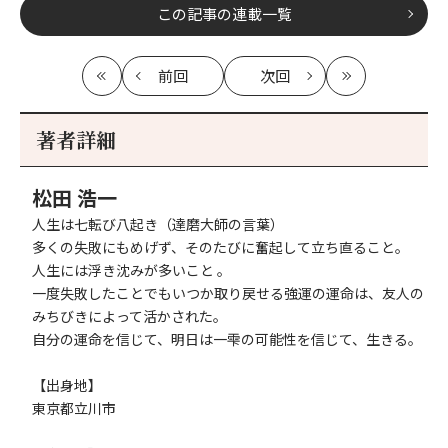
この記事の連載一覧
前回
次回
最
の
の
最
初
記
記
新
事
事
著者詳細
へ
へ
松田 浩一
人生は七転び八起き（達磨大師の言葉）
多くの失敗にもめげず、そのたびに奮起して立ち直ること。
人生には浮き沈みが多いこと 。
一度失敗したことでもいつか取り戻せる強運の運命は、友人の
みちびきによって活かされた。
自分の運命を信じて、明日は一雫の可能性を信じて、生きる。
【出身地】
東京都立川市