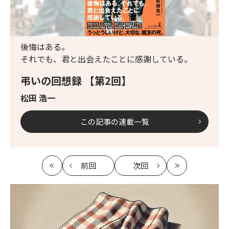
後悔はある。
それでも、君と出会えたことに感謝している。
弔いの回想録 【第2回】
松田 浩一
この記事の連載一覧
前回
次回
最
の
の
最
初
記
記
新
事
事
へ
へ