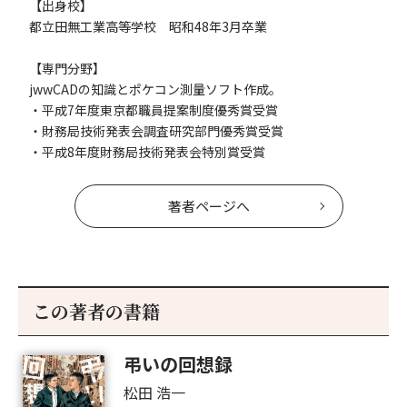
【出身校】
都立田無工業高等学校 昭和48年3月卒業
【専門分野】
jwwCADの知識とポケコン測量ソフト作成。
・平成7年度東京都職員提案制度優秀賞受賞
・財務局技術発表会調査研究部門優秀賞受賞
・平成8年度財務局技術発表会特別賞受賞
著者ページへ
この著者の書籍
弔いの回想録
松田 浩一