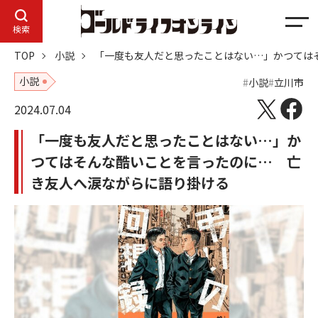
メ
検索
ニ
TOP
小説
「一度も友人だと思ったことはない…」かつては
ュ
ー
小説
小説
立川市
2024.07.04
「一度も友人だと思ったことはない…」か
つてはそんな酷いことを言ったのに… 亡
き友人へ涙ながらに語り掛ける