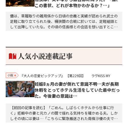
この書状、どれが本物かわかるか？…」
儂は、草履取りの雑用係から日頃の忠義と実績が認められ武士の
足軽に取り立てられた後、桶狭間の合戦に於いては、足軽組頭と
して出陣していたな。その頃の信長様との会話を想い出すとこん
な秘話があったわ。「殿、桶狭間の戦ですが、拙者も組頭として
参加しておりました。勝てる相手とは思えないほど兵の差があり
もうした。確か今川勢1万2000に対し織田勢はわずか3000あま
り。どうして勝てたのか、未だにわかりません。…
人気小説連載記事
小説
『大人の恋愛ピックアップ』
【第229回】
ラヴKISS MY
妊娠8ヵ月の妻が倒れて意識不明…夫が長期
休暇をとってホテル生活をしていた最中だっ
た。今後妻の意識は…
【前回の記事を読む】「ごめん。しばらくホテルから仕事に行
く」妊娠中の妻と元カノの間で揺れる気持ちを確かめる夫。しか
しその頃には妻は…「こちらに緊急搬送された南條沙優の夫です
が、沙優は大丈夫でしょうか」「しばらくお待ちください、担当