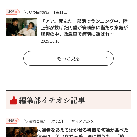
小説
『弔いの回想録』
【第11回】
「アア、死んだ」部活でランニング中、陸
上部が投げた円盤が後頭部に当たり意識が
朦朧の中、救急車で病院に運ばれ…
2025.10.10
もっと見る
編集部イチオシ記事
小説
『信長様と猿』
【第5回】
ヤマダ ハジメ
内通者をあえて泳がせる――書簡を何通か並べた
信長は、笑いながら藤吉郎に問うた。「猿、