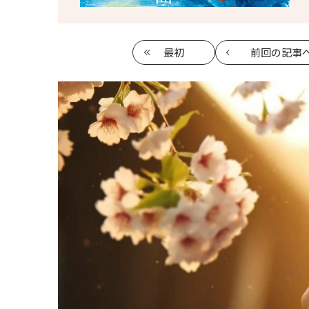
最初
前回
の記事