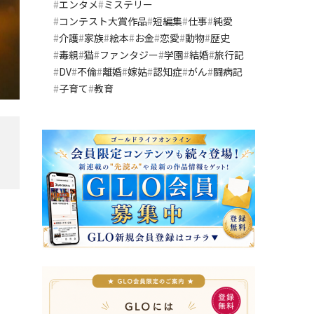
エンタメ
ミステリー
コンテスト大賞作品
短編集
仕事
純愛
介護
家族
絵本
お金
恋愛
動物
歴史
毒親
猫
ファンタジー
学園
結婚
旅行記
DV
不倫
離婚
嫁姑
認知症
がん
闘病記
子育て
教育