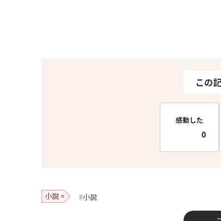
この
感動した
0
小説
小説