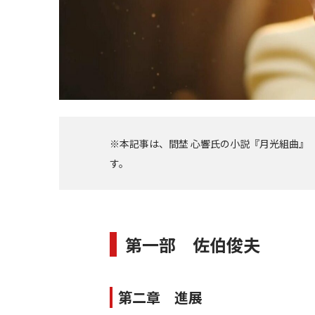
※本記事は、間埜 心響氏の小説『月光組曲』
す。
第一部 佐伯俊夫
第二章 進展