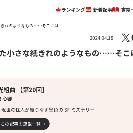
ランキング
新着記事
書籍
紙きれのようなもの……そこには
2024.04.18
た小さな紙きれのようなもの……そこ
光組曲 【第20回】
 心響
と現世の住人が織りなす異色の SF ミステリー
この記事の連載一覧