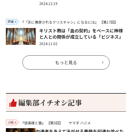
2024.12.19
評論
『「天に携挙されるクリスチャン」になるには』
【第17回】
キリスト教は「血の契約」をベースに神様
と人との関係が成立している「ビジネス」
2024.11.02
もっと見る
編集部イチオシ記事
小説
『信長様と猿』
【第5回】
ヤマダ ハジメ
内通者をあえて泳がせる――書簡を何通か並べた