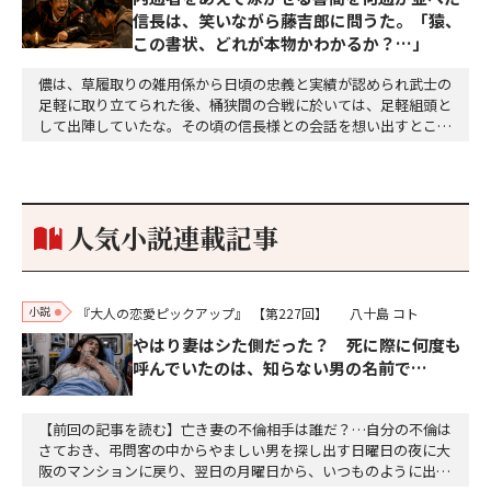
信長は、笑いながら藤吉郎に問うた。「猿、
この書状、どれが本物かわかるか？…」
儂は、草履取りの雑用係から日頃の忠義と実績が認められ武士の
足軽に取り立てられた後、桶狭間の合戦に於いては、足軽組頭と
して出陣していたな。その頃の信長様との会話を想い出すとこん
な秘話があったわ。「殿、桶狭間の戦ですが、拙者も組頭として
参加しておりました。勝てる相手とは思えないほど兵の差があり
もうした。確か今川勢1万2000に対し織田勢はわずか3000あま
り。どうして勝てたのか、未だにわかりません。…
人気小説連載記事
小説
『大人の恋愛ピックアップ』
【第227回】
八十島 コト
やはり妻はシた側だった？ 死に際に何度も
呼んでいたのは、知らない男の名前で…
【前回の記事を読む】亡き妻の不倫相手は誰だ？…自分の不倫は
さておき、弔問客の中からやましい男を探し出す日曜日の夜に大
阪のマンションに戻り、翌日の月曜日から、いつものように出勤