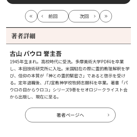
前回
次回
最
の
の
最
初
記
記
新
事
事
著者詳細
へ
へ
古山 パウロ 誉主吾
1945年生まれ。高校時代に受洗。多摩美術大学PD科を卒業
し、本田技術研究所に入社。米国駐在の際に霊的教理解釈を学
び、信仰の本質が「神との霊的緊密さ」であると啓示を受け
る。定年退職後、JTJ宣教神学校牧師志願科を卒業。著書「パ
ウロの目からウロコ」シリーズ9巻をセオロジークライスト会
から出版し、現在に至る。
著者ページへ