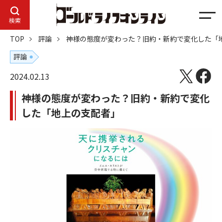
メ
検索
ニ
TOP
評論
神様の態度が変わった？旧約・新約で変化した「
ュ
ー
評論
2024.02.13
神様の態度が変わった？旧約・新約で変化
した「地上の支配者」