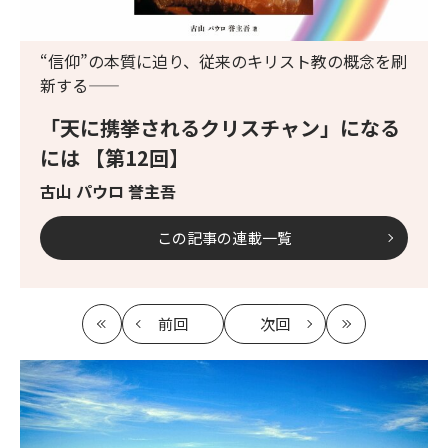
“信仰”の本質に迫り、従来のキリスト教の概念を刷
新する――
「天に携挙されるクリスチャン」になる
には 【第12回】
古山 パウロ 誉主吾
この記事の連載一覧
前回
次回
最
の
の
最
初
記
記
新
事
事
へ
へ