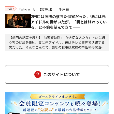
小説
『who am I』
【第30回】
千戸 嶺
2回目は照明の落ちた個室だった。彼には元
アイドルの妻がいたが、「妻とは終わってい
る」と不倫を望んできて——
【前回の記事を読む】『#家族時間』『#大切な人たち』…店に通
う客のSNSを発見。妻は元アイドル、彼はテレビ業界で活躍する
男だった。そんなこんなで、最初の食事は駅前の中価格帯居酒屋
だった。テーブル席。開けた空間。周囲の喧噪。「偶然同じ店に
来た」が成立するギリギリの曖昧さ。高畑は抜け目ない。計算し
て動いている。計算して動く人間は計算で返せばいいから怖くな
い。怖いのは無計算な人間だ。衝動で動く馬鹿と、…
このサイトについて