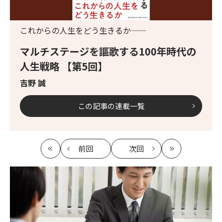
これからの人生をどう生きるか――
マルチステージを謳歌する100年時代の
人生戦略 【第5回】
吉野 誠
この記事の連載一覧
前回
次回
最
の
の
最
初
記
記
新
事
事
へ
へ