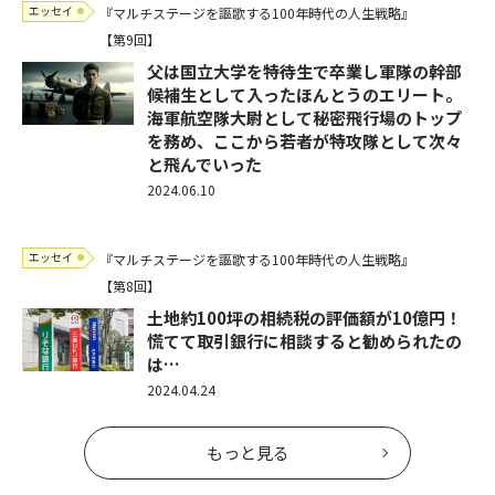
エッセイ
『マルチステージを謳歌する100年時代の人生戦略』
【第9回】
父は国立大学を特待生で卒業し軍隊の幹部
候補生として入ったほんとうのエリート。
海軍航空隊大尉として秘密飛行場のトップ
を務め、ここから若者が特攻隊として次々
と飛んでいった
2024.06.10
エッセイ
『マルチステージを謳歌する100年時代の人生戦略』
【第8回】
土地約100坪の相続税の評価額が10億円！
慌てて取引銀行に相談すると勧められたの
は…
2024.04.24
もっと見る