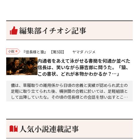
編集部イチオシ記事
小説
『信長様と猿』
【第5回】
ヤマダ ハジメ
内通者をあえて泳がせる――書簡を何通か並べた
信長は、笑いながら藤吉郎に問うた。「猿、
この書状、どれが本物かわかるか？…」
儂は、草履取りの雑用係から日頃の忠義と実績が認められ武士の
足軽に取り立てられた後、桶狭間の合戦に於いては、足軽組頭と
して出陣していたな。その頃の信長様との会話を想い出すとこん
な秘話があったわ。「殿、桶狭間の戦ですが、拙者も組頭として
参加しておりました。勝てる相手とは思えないほど兵の差があり
もうした。確か今川勢1万2000に対し織田勢はわずか3000あま
り。どうして勝てたのか、未だにわかりません。…
人気小説連載記事