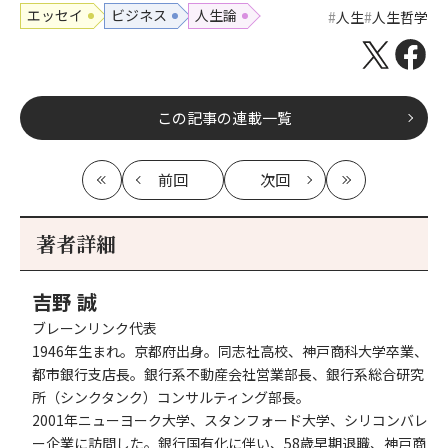
エッセイ
ビジネス
人生論
人生
人生哲学
この記事の連載一覧
前回
次回
最
の
の
最
初
記
記
新
事
事
著者詳細
へ
へ
吉野 誠
ブレーンリンク代表
1946年生まれ。京都府出身。同志社高校、神戸商科大学卒業、
都市銀行支店長。銀行系不動産会社営業部長、銀行系総合研究
所（シンクタンク）コンサルティング部長。
2001年ニューヨーク大学、スタンフォード大学、シリコンバレ
ー企業に訪問した。銀行国有化に伴い、58歳早期退職、神戸商