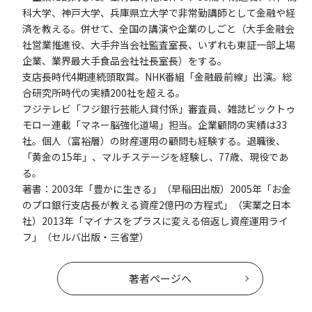
科大学、神戸大学、兵庫県立大学で非常勤講師として金融や経
済を教える。併せて、全国の講演や企業のしごと（大手金融会
社営業推進役、大手弁当会社監査室長、いずれも東証一部上場
企業、業界最大手食品会社社長室長）をする。
支店長時代4期連続頭取賞。NHK番組「金融最前線」出演。総
合研究所時代の実績200社を超える。
フジテレビ「フジ銀行芸能人貸付係」審査員、雑誌ビックトゥ
モロー連載「マネー脳強化道場」担当。企業顧問の実績は33
社。個人（富裕層）の財産運用の顧問も経験する。退職後、
「黄金の15年」、マルチステージを経験し、77歳、現役であ
る。
著書：2003年「豊かに生きる」（早稲田出版）2005年「お金
のプロ銀行支店長が教える資産2億円の方程式」（実業之日本
社）2013年「マイナスをプラスに変える倍返し資産運用ライ
フ」（セルバ出版・三省堂）
著者ページへ