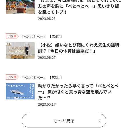
友の声を胸に「べとべとべー」思いきり板
を蹴ってトブ！
2023.06.21
小説
『べとべとべー』
【第4回】
【小説】嫌いなとび箱にくわえ先生の猛特
訓!?「今日の体育は最悪だ！」
2023.06.07
小説
『べとべとべー』
【第3回】
助かりたかったら早く言って「べとべとべ
ー」 気が付くと真っ青な空を飛んでい
た…!?
2023.05.17
もっと見る