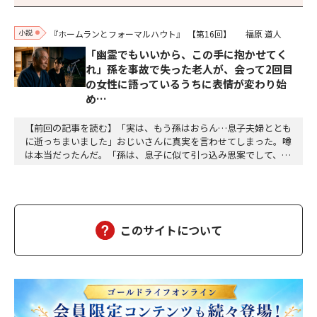
小説
『ホームランとフォーマルハウト』
【第16回】
福原 道人
「幽霊でもいいから、この手に抱かせてく
れ」孫を事故で失った老人が、会って2回目
の女性に語っているうちに表情が変わり始
め…
【前回の記事を読む】「実は、もう孫はおらん…息子夫婦ととも
に逝っちまいました」おじいさんに真実を言わせてしまった。噂
は本当だったんだ。「孫は、息子に似て引っ込み思案でして、身
体も弱く、赤ん坊の頃からよく熱を出す子でした――」わたしは困惑
した。会って二回目の、それも縁の浅い相手に打ち明ける内容じ
ゃない。だからと言って、今さら止めろとも言いにくいし、耳を
塞ぐわけにもいかない。「仲の良い子もおらず、ず…
このサイトについて