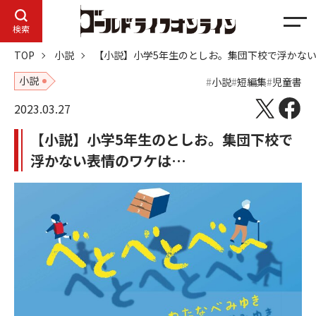
メ
検索
ニ
TOP
小説
【小説】小学5年生のとしお。集団下校で浮かな
ュ
ー
小説
小説
短編集
児童書
2023.03.27
【小説】小学5年生のとしお。集団下校で
浮かない表情のワケは…