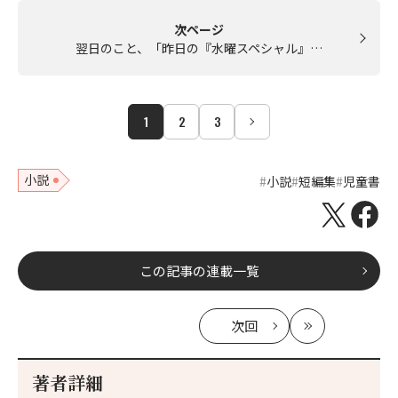
次ページ
翌日のこと、「昨日の『水曜スペシャル』…
1
2
3
小説
小説
短編集
児童書
この記事の連載一覧
次回
の
最
記
新
事
著者詳細
へ