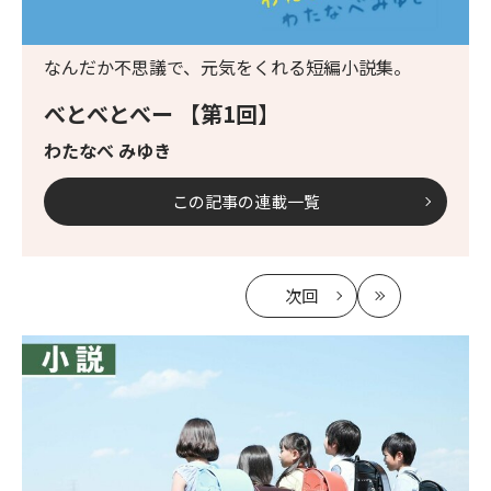
なんだか不思議で、元気をくれる短編小説集。
べとべとべー 【第1回】
わたなべ みゆき
この記事の連載一覧
次回
の
最
記
新
事
へ