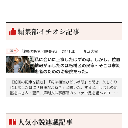
編集部イチオシ記事
小説
『超能力探偵 河原賽子』
【第41回】
春山 大樹
私に会いに上京したはずの母。しかし、位置
情報が示したのは板橋区の民家…そこは末期
患者のための治療院だった。
【前回の記事を読む】「母は相当ひどい状態」と聞き、久しぶり
に上京した母に「健康だよね？」と聞いた。すると、しばしの沈
黙をはさみ…翌日、麻利衣は事務所のソファで足を組んでコーヒ
ーを啜っていた賽子の前に右手の握り拳を固めていきなり立ちは
だかった。「何だ、そのしかめ面は。腹でも痛いのか」麻利衣が
拳を賽子に向けて突き出し、手首を回して掌を開くとそこには1
個のサイコロが握られていた。「やはり私はあなたの超…
人気小説連載記事