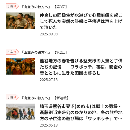
小説
『山並みの彼方へ』
【第3回】
仲良しの同級生が水遊びで心臓麻痺を起こ
して死んだ――突然の訃報に子供達は声を上げ
て泣いた
2025.08.30
小説
『山並みの彼方へ』
【第2回】
熊谷地方の春を告げる聖天様の大祭と子供
たちの記憶──ワラボッチ、夜桜、養蚕の
音とともに生きた田園の暮らし
2025.07.13
小説
『山並みの彼方へ』
【新連載】
埼玉県熊谷市妻沼(めぬま)は郷土の勇将・
斎藤別当実盛公のゆかりの地。冬の熊谷地
方の子供達の遊び場は「ワラボッチ」で…
2025.05.18