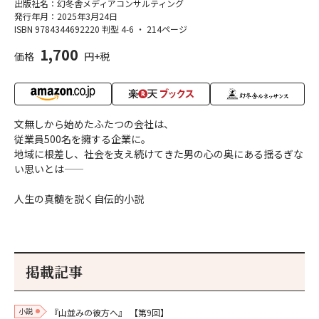
出版社名：幻冬舎メディアコンサルティング
発行年月：2025年3月24日
ISBN 9784344692220
判型 4-6
・
214ページ
1,700
価格
円+税
文無しから始めたふたつの会社は、
従業員500名を擁する企業に。
地域に根差し、社会を支え続けてきた男の心の奥にある揺るぎな
い思いとは――
人生の真髄を説く自伝的小説
掲載記事
小説
『山並みの彼方へ』
【第9回】