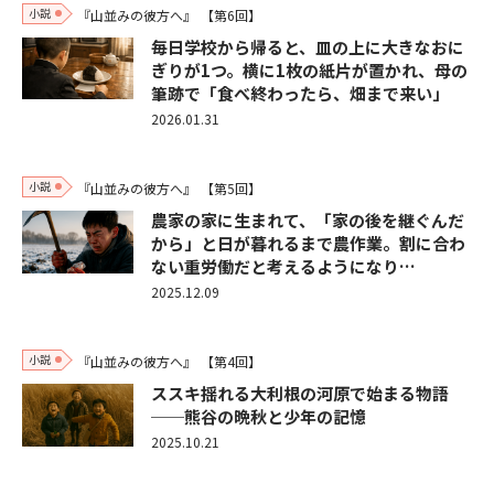
小説
『山並みの彼方へ』
【第6回】
毎日学校から帰ると、皿の上に大きなおに
ぎりが1つ。横に1枚の紙片が置かれ、母の
筆跡で「食べ終わったら、畑まで来い」
2026.01.31
小説
『山並みの彼方へ』
【第5回】
農家の家に生まれて、「家の後を継ぐんだ
から」と日が暮れるまで農作業。割に合わ
ない重労働だと考えるようになり…
2025.12.09
小説
『山並みの彼方へ』
【第4回】
ススキ揺れる大利根の河原で始まる物語
──熊谷の晩秋と少年の記憶
2025.10.21