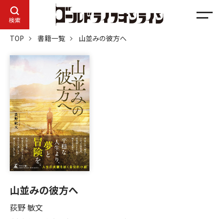
メ
検索
ニ
TOP
書籍一覧
山並みの彼方へ
ュ
ー
山並みの彼方へ
荻野 敏文