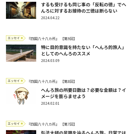
するも受けるも同じ事の「反転の徳」でへ
んろに対するお接待の三徳は断らない
2024.04.22
エッセイ
『四国八十八カ所』
【第9回】
特に目的意識を持たない「へんろ的旅人」
としてのへんろのススメ
2024.03.09
エッセイ
『四国八十八カ所』
【第8回】
へんろ旅の所要日数は？必要な金額は？イ
メージを膨らませよう
2024.02.01
エッセイ
『四国八十八カ所』
【第7回】
弘法大師の足跡を辿るへんろ旅。日常では