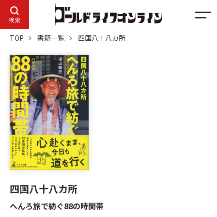
メ
検索
ニ
TOP
書籍一覧
四国八十八カ所
ュ
ー
四国八十八カ所
へんろ旅で紡ぐ88の時間帯