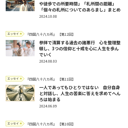
や徒歩での所要時間」「札所間の距離」
「個々の札所についてのあらまし」まとめ
2024.10.08
エッセイ
『四国八十八カ所』
【第12回】
参拝で清算する過去の諸悪行 心を整理整
頓し、3つの信仰と十戒を心に人生を歩ん
でいく
2024.08.03
エッセイ
『四国八十八カ所』
【第11回】
一人であってもひとりではない 自分自身
と対話し、人生の苦楽に答えを求めてへん
ろは始まる
2024.06.09
エッセイ
『四国八十八カ所』
【第10回】