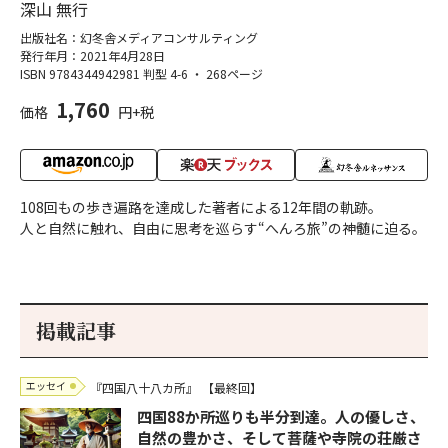
深山 無行
出版社名：幻冬舎メディアコンサルティング
発行年月：2021年4月28日
ISBN 9784344942981
判型 4-6
・
268ページ
1,760
価格
円+税
108回もの歩き遍路を達成した著者による12年間の軌跡。
人と自然に触れ、自由に思考を巡らす“へんろ旅”の神髄に迫る。
掲載記事
エッセイ
『四国八十八カ所』
【最終回】
四国88か所巡りも半分到達。人の優しさ、
自然の豊かさ、そして菩薩や寺院の荘厳さ