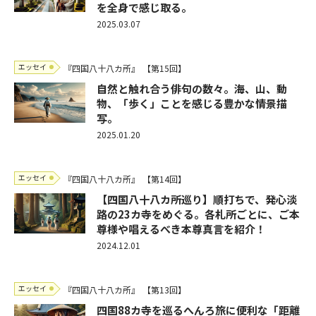
を全身で感じ取る。
2025.03.07
エッセイ
『四国八十八カ所』
【第15回】
自然と触れ合う俳句の数々。海、山、動
物、「歩く」ことを感じる豊かな情景描
写。
2025.01.20
エッセイ
『四国八十八カ所』
【第14回】
【四国八十八カ所巡り】順打ちで、発心淡
路の23カ寺をめぐる。各札所ごとに、ご本
尊様や唱えるべき本尊真言を紹介！
2024.12.01
エッセイ
『四国八十八カ所』
【第13回】
四国88カ寺を巡るへんろ旅に便利な「距離