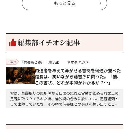
もっと見る
編集部イチオシ記事
小説
『信長様と猿』
【第5回】
ヤマダ ハジメ
内通者をあえて泳がせる――書簡を何通か並べた
信長は、笑いながら藤吉郎に問うた。「猿、
この書状、どれが本物かわかるか？…」
儂は、草履取りの雑用係から日頃の忠義と実績が認められ武士の
足軽に取り立てられた後、桶狭間の合戦に於いては、足軽組頭と
して出陣していたな。その頃の信長様との会話を想い出すとこん
な秘話があったわ。「殿、桶狭間の戦ですが、拙者も組頭として
参加しておりました。勝てる相手とは思えないほど兵の差があり
もうした。確か今川勢1万2000に対し織田勢はわずか3000あま
り。どうして勝てたのか、未だにわかりません。…