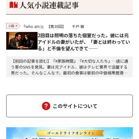
人気小説連載記事
小説
『who am I』
【第30回】
千戸 嶺
2回目は照明の落ちた個室だった。彼には元
アイドルの妻がいたが、「妻とは終わってい
る」と不倫を望んできて——
【前回の記事を読む】『#家族時間』『#大切な人たち』…店に通
う客のSNSを発見。妻は元アイドル、彼はテレビ業界で活躍する
男だった。そんなこんなで、最初の食事は駅前の中価格帯居酒屋
だった。テーブル席。開けた空間。周囲の喧噪。「偶然同じ店に
来た」が成立するギリギリの曖昧さ。高畑は抜け目ない。計算し
て動いている。計算して動く人間は計算で返せばいいから怖くな
い。怖いのは無計算な人間だ。衝動で動く馬鹿と、…
このサイトについて