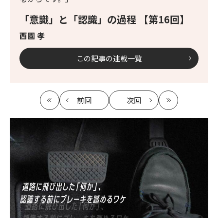
「意識」と「認識」の過程 【第16回】
西園 孝
この記事の連載一覧
前回
次回
最
の
の
最
初
記
記
新
事
事
へ
へ