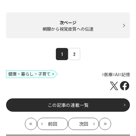
次ページ
網膜から視覚皮質への伝達
1
2
健康・暮らし・子育て
医療
AI
記憶
この記事の連載一覧
前回
次回
最
の
の
最
初
記
記
新