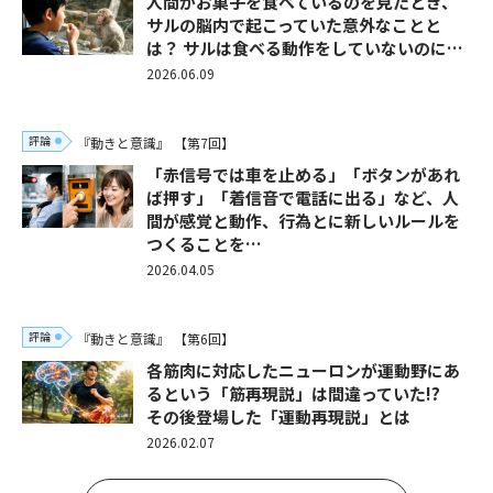
人間がお菓子を食べているのを見たとき、
サルの脳内で起こっていた意外なことと
は？ サルは食べる動作をしていないのに…
2026.06.09
評論
『動きと意識』
【第7回】
「赤信号では車を止める」「ボタンがあれ
ば押す」「着信音で電話に出る」など、人
間が感覚と動作、行為とに新しいルールを
つくることを…
2026.04.05
評論
『動きと意識』
【第6回】
各筋肉に対応したニューロンが運動野にあ
るという「筋再現説」は間違っていた!?
その後登場した「運動再現説」とは
2026.02.07