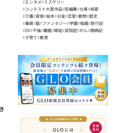
エンタメ
ミステリー
コンテスト大賞作品
短編集
仕事
純愛
介護
家族
絵本
お金
恋愛
動物
歴史
毒親
猫
ファンタジー
学園
結婚
旅行記
DV
不倫
離婚
嫁姑
認知症
がん
闘病記
子育て
教育
き