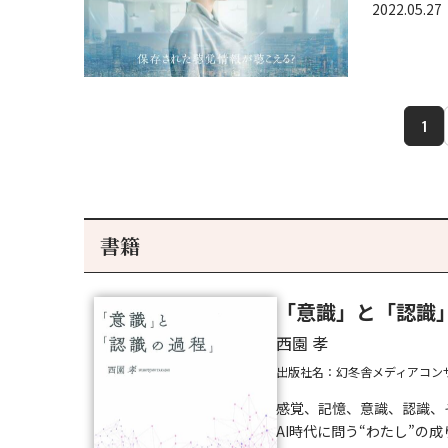
2022.05.27
1
書籍
「意識」と「認識
西園 孝
出版社名：幻冬舎メディアコン
感覚、記憶、意識、認識、
AI時代に問う“わたし”の