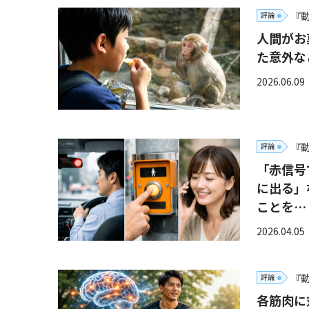
『
評論
人間がお
た意外な
2026.06.09
『
評論
「赤信号
に出る」
ことを…
2026.04.05
『
評論
各筋肉に