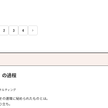
2
3
4
」の過程
サルティング
その連環に秘められたものとは。
成り立ち。