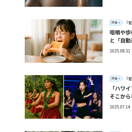
『
評論
咀嚼や歩
と「自動
2025.08.31
『
評論
「ハワイ
そこから
2025.07.14