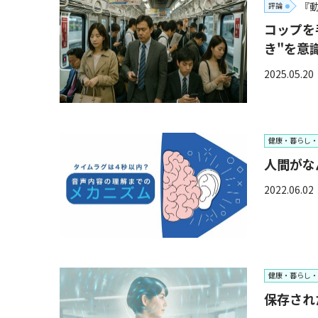
『
評論
コップを
き"を意
2025.05.20
健康・暮らし・
人間がな
2022.06.02
健康・暮らし・
保存され