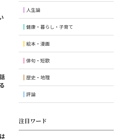
人生論
い
健康・暮らし・子育て
絵本・漫画
俳句・短歌
話
歴史・地理
る
評論
注目ワード
は