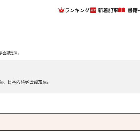
ランキング
新着記事
書籍
学会認定医。
医、日本内科学会認定医。