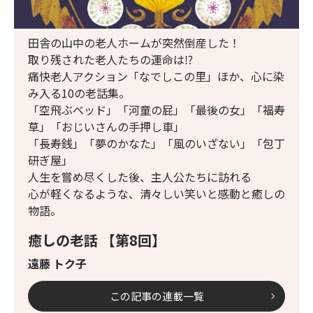
田舎の山中の老人ホームが突然倒産した！
取り残された老人たちの運命は⁉
痛快老人アクション「なでしこの里」ほか、心に染
み入る10の老話集。
「空飛ぶベッド」「河童の屁」「最後の女」「福寿
草」「おじいさんの手押し車」
「長寿銭」「夢のかなた」「風のいざない」「包丁
研ぎ屋」
人生を嘗め尽くした後、主人公たちに訪れる
心が軽くなるような、清々しい笑いと感動と癒しの
物語。
癒しの老話 【第8回】
遠藤 トク子
この記事の連載一覧