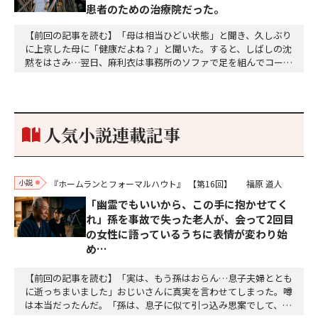
患者のための治療院だった。
【前回の記事を読む】「母は相当ひどい状態」と聞き、久しぶり
に上京した母に「健康だよね？」と聞いた。すると、しばしの沈
黙をはさみ…翌日、麻利衣は事務所のソファで足を組んでコーヒ
ーを啜っていた賽子の前に右手の握り拳を固めていきなり立ちは
だかった。「何だ、そのしかめ面は。腹でも痛いのか」麻利衣が
拳を賽子に向けて突き出し、手首を回して掌を開くとそこには1
個のサイコロが握られていた。「やはり私はあなたの超…
人気小説連載記事
小説
『ホームランとフォーマルハウト』
【第16回】
福原 道人
「幽霊でもいいから、この手に抱かせてく
れ」孫を事故で失った老人が、会って2回目
の女性に語っているうちに表情が変わり始
め…
【前回の記事を読む】「実は、もう孫はおらん…息子夫婦ととも
に逝っちまいました」おじいさんに真実を言わせてしまった。噂
は本当だったんだ。「孫は、息子に似て引っ込み思案でして、身