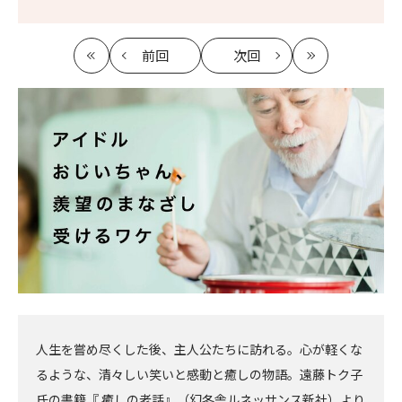
前回
次回
最
の
の
最
初
記
記
新
事
事
へ
へ
人生を嘗め尽くした後、主人公たちに訪れる。心が軽くな
るような、清々しい笑いと感動と癒しの物語。遠藤トク子
氏の書籍『 癒しの老話』（幻冬舎ルネッサンス新社）より