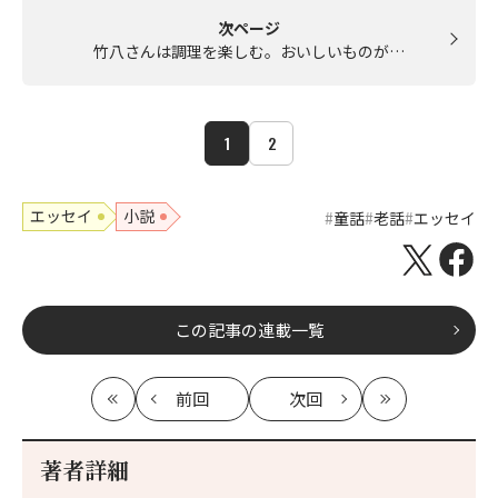
次ページ
竹八さんは調理を楽しむ。おいしいものが…
1
2
エッセイ
小説
童話
老話
エッセイ
この記事の連載一覧
前回
次回
最
の
の
最
初
記
記
新
事
事
著者詳細
へ
へ