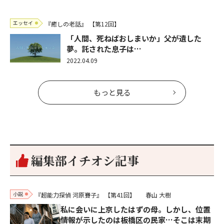
エッセイ
『癒しの老話』
【第12回】
「人間、死ねばおしまいか」父が遺した
夢。託された息子は…
2022.04.09
もっと見る
編集部イチオシ記事
小説
『超能力探偵 河原賽子』
【第41回】
春山 大樹
私に会いに上京したはずの母。しかし、位置
情報が示したのは板橋区の民家…そこは末期