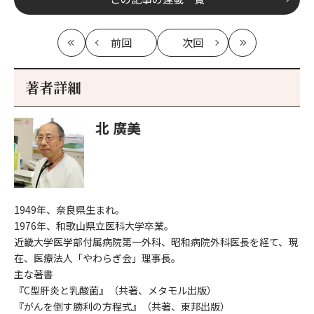
前回
次回
最
の
の
最
初
記
記
新
事
事
著者詳細
へ
へ
北 廣美
1949年、奈良県生まれ。
1976年、和歌山県立医科大学卒業。
近畿大学医学部付属病院第一外科、昭和病院外科医長を経て、現
在、医療法人「やわらぎ会」理事長。
主な著書
『C型肝炎と乳酸菌』（共著、メタモル出版）
『がんを倒す勝利の方程式』（共著、東邦出版）