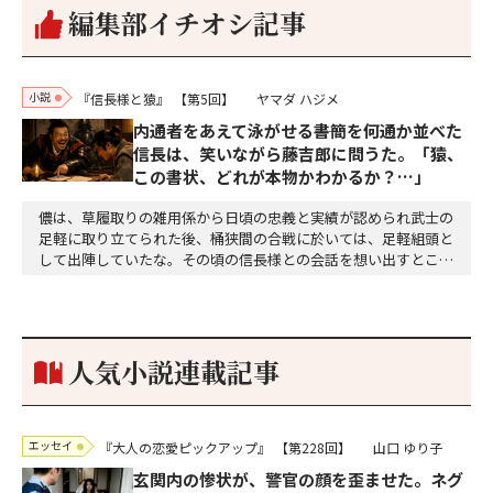
編集部イチオシ記事
小説
『信長様と猿』
【第5回】
ヤマダ ハジメ
内通者をあえて泳がせる――書簡を何通か並べた
信長は、笑いながら藤吉郎に問うた。「猿、
この書状、どれが本物かわかるか？…」
儂は、草履取りの雑用係から日頃の忠義と実績が認められ武士の
足軽に取り立てられた後、桶狭間の合戦に於いては、足軽組頭と
して出陣していたな。その頃の信長様との会話を想い出すとこん
な秘話があったわ。「殿、桶狭間の戦ですが、拙者も組頭として
参加しておりました。勝てる相手とは思えないほど兵の差があり
もうした。確か今川勢1万2000に対し織田勢はわずか3000あま
り。どうして勝てたのか、未だにわかりません。…
人気小説連載記事
エッセイ
『大人の恋愛ピックアップ』
【第228回】
山口 ゆり子
玄関内の惨状が、警官の顔を歪ませた。ネグ