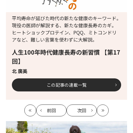
平均寿命が延びた時代の新たな健康のキーワード。
現役の医師が解説する、新たな健康長寿のカギ。
ヒートショックプロテイン、PQQ、ミトコンドリ
アなど、難しい言葉を使わずに大解説。
人生100年時代健康長寿の新習慣 【第17
回】
北 廣美
この記事の連載一覧
前回
次回
最
の
の
最
初
記
記
新
事
事