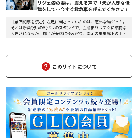
リジェ姿の妻は、震える声で「夫が大きな怪
我をして…今すぐ救急車を呼んでください」
【前回記事を読む】左足に刺さっていたのは、意外な物だった。
それは新築祝いの靴ベラのスタンドで、血溜まりはすぐに結構な
大きさになった。郁子が春彦に歩み寄り、素足のまま廊下の上が
り框から玄関へと降りてきた。その視線は春彦の肩の先にある何
かを忙しなく追っているようだった。軽やかに揺れる白いネグリ
ジェが床に触れた途端に血溜まりを吸い上げていく様は、まるで
何かの実験を見ているようだった。重く下がり始めた視…
このサイトについて